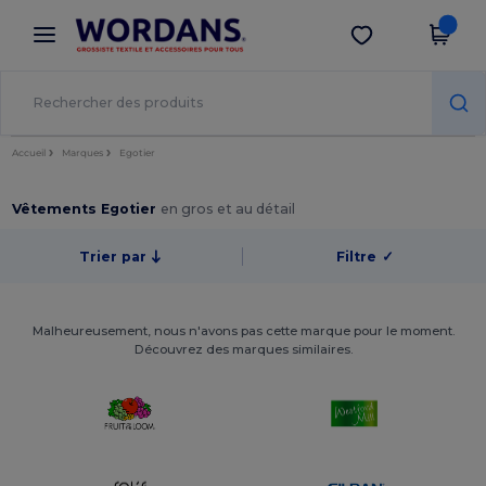
×
Appli Wordans
Obtenir l'appli
Meilleurs prix sur l’app !
Accueil
Marques
Egotier
Vêtements Egotier
en gros et au détail
Trier par
Filtre
✓
Malheureusement, nous n'avons pas cette marque pour le moment.
Découvrez des marques similaires.