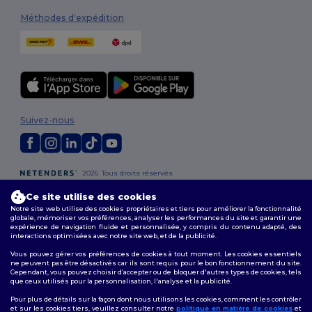
Méthodes d'expédition
Suivez-nous
2026. Tous droits réservés
Conditions Générales
|
Politique de personnalisation
|
Politique de
Ce site utilise des cookies
Confidentialité
|
Politique de Cookies
|
Plan du Site
Notre site web utilise des cookies propriétaires et tiers pour améliorer la fonctionnalité
globale, mémoriser vos préférences, analyser les performances du site et garantir une
expérience de navigation fluide et personnalisée, y compris du contenu adapté, des
interactions optimisées avec notre site web, et de la publicité.
Vous pouvez gérer vos préférences de cookies à tout moment. Les cookies essentiels
ne peuvent pas être désactivés car ils sont requis pour le bon fonctionnement du site.
Cependant, vous pouvez choisir d’accepter ou de bloquer d'autres types de cookies, tels
que ceux utilisés pour la personnalisation, l'analyse et la publicité.
Pour plus de détails sur la façon dont nous utilisons les cookies, comment les contrôler
et sur les cookies tiers, veuillez consulter notre
politique en matière de cookies
et