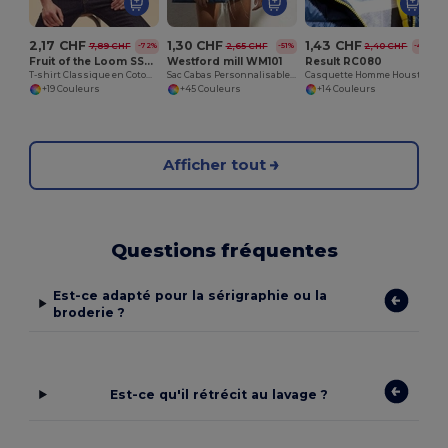
2,17 CHF
1,30 CHF
1,43 CHF
7,89 CHF
2,65 CHF
2,40 CHF
-72%
-51%
-40%
Fruit of the Loom SS048
Westford mill WM101
Result RC080
T-shirt Classique en Coton pour Hommes
Sac Cabas Personnalisable en Coton Westford Mill
Casquette Homme Houston
+19 Couleurs
+45 Couleurs
+14 Couleurs
Afficher tout
Questions fréquentes
Est-ce adapté pour la sérigraphie ou la
broderie ?
Est-ce qu'il rétrécit au lavage ?