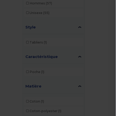
Hommes
(57)
Unisexe
(55)
Style
Tabliers
(1)
Caractéristique
Poche
(1)
Matière
Coton
(1)
Coton-polyester
(1)