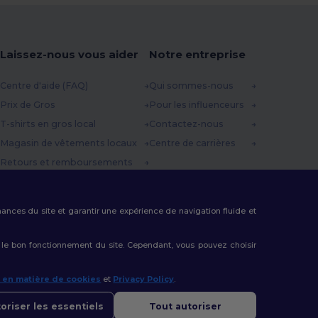
Laissez-nous vous aider
Notre entreprise
Centre d'aide (FAQ)
Qui sommes-nous
Prix de Gros
Pour les influenceurs
T-shirts en gros local
Contactez-nous
Magasin de vêtements locaux
Centre de carrières
Retours et remboursements
Glossaire
Méthodes d'expédition
rmances du site et garantir une expérience de navigation fluide et
Codes Promo
 le bon fonctionnement du site. Cependant, vous pouvez choisir
e en matière de cookies
et
Privacy Policy
.
oriser les essentiels
Tout autoriser