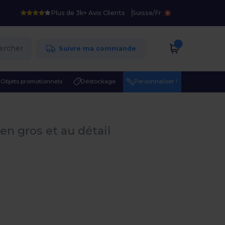
Plus de 3k+ Avis Clients
Suisse
/
Fr
ercher
Suivre ma commande
Objets promotionnels
Déstockage
Personnaliser !
r
en gros et au détail