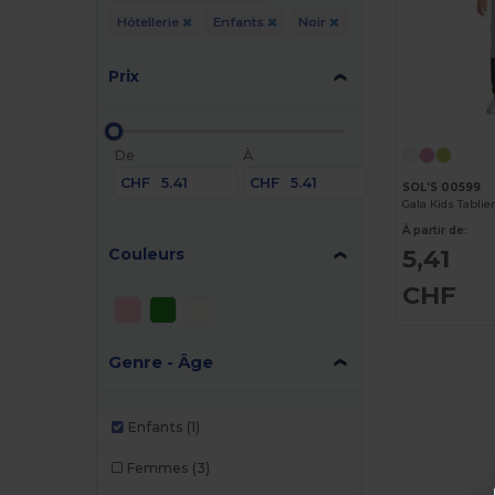
Hôtellerie
Enfants
Noir
Prix
De
À
CHF
CHF
SOL'S 00599
Gala Kids Tabli
À partir de:
5,41
Couleurs
CHF
Genre - Âge
Enfants
(1)
Femmes
(3)