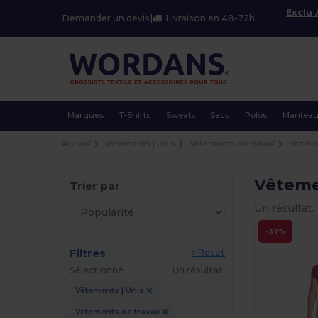
Exclu
Demander un devis
|
Livraison en 48-72h
Marques
T-Shirts
Sweats
Sacs
Polos
Mantea
Accueil
Vêtements | Unis
Vêtements de travail
Hôtelle
Vêtemen
Trier par
Un résultat.
-37%
Filtres
« Reset
Sélectionné
Un résultat.
Vêtements | Unis
Vêtements de travail