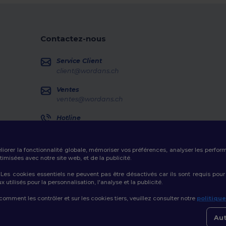
Contactez-nous
Service Client
client@wordans.ch
Ventes
ventes@wordans.ch
Hotline
0800 001 649
Lundi - Jeudi : 10h-13h & 14h-17h30 Vendredi : 10h-14h
éliorer la fonctionnalité globale, mémoriser vos préférences, analyser les perfo
Suivi de commande
misées avec notre site web, et de la publicité.
es cookies essentiels ne peuvent pas être désactivés car ils sont requis pour
tilisés pour la personnalisation, l'analyse et la publicité.
 comment les contrôler et sur les cookies tiers, veuillez consulter notre
politiqu
Politique de Confidentialité
|
Politique de Cookies
|
Plan du Site
Aut