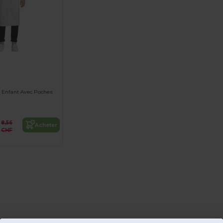
er Enfant Avec Poches
8,56
Acheter
CHF