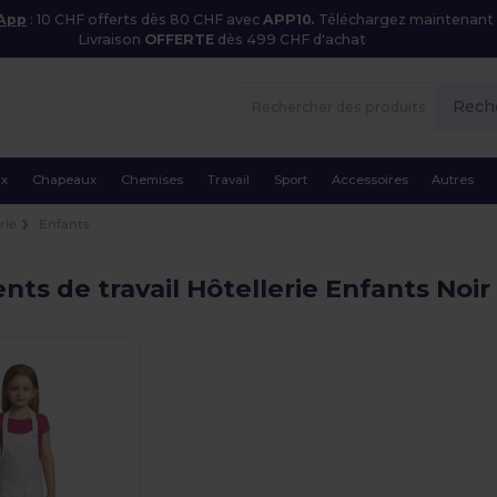
 App
: 10 CHF offerts dès 80 CHF avec
APP10.
Téléchargez maintenant
Livraison
OFFERTE
dès 499 CHF d'achat
Rech
ux
Chapeaux
Chemises
Travail
Sport
Accessoires
Autres
rie
Enfants
ts de travail Hôtellerie Enfants Noi