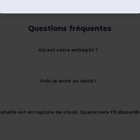
Questions fréquentes
Où est votre entrepôt ?
Puis-je avoir un devis?
souhaite est en rupture de stock. Quand sera t'il dispon