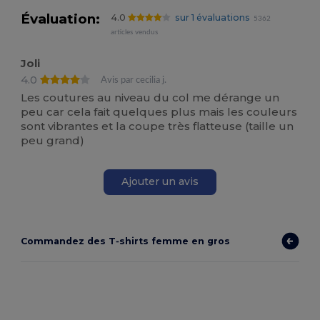
Évaluation:
4.0
sur 1 évaluations
5362
articles vendus
Joli
4.0
Avis par cecilia j.
Les coutures au niveau du col me dérange un
peu car cela fait quelques plus mais les couleurs
sont vibrantes et la coupe très flatteuse (taille un
peu grand)
Ajouter un avis
Commandez des T‑shirts femme en gros