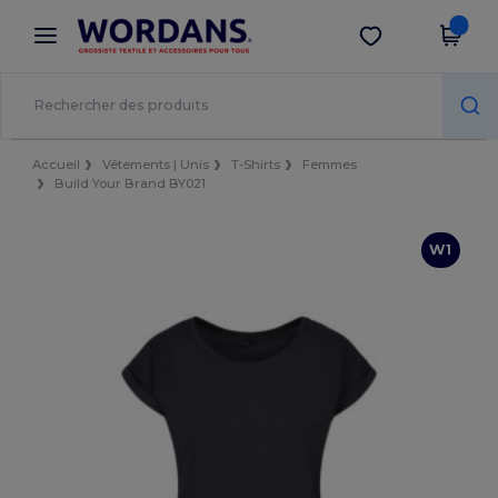
×
Appli Wordans
Obtenir l'appli
Meilleurs prix sur l’app !
Accueil
Vêtements | Unis
T-Shirts
Femmes
Build Your Brand BY021
W1