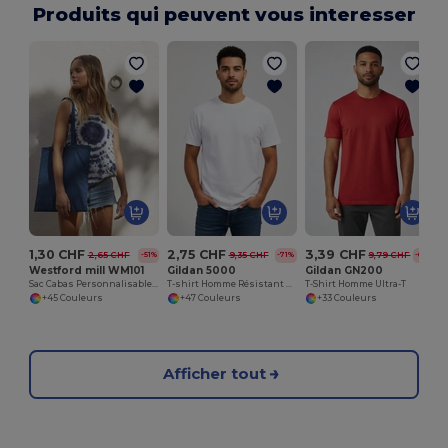
Produits qui peuvent vous interesser
1,30 CHF
2,75 CHF
3,39 CHF
2,65 CHF
9,35 CHF
9,79 CHF
-51%
-71%
-65%
Westford mill WM101
Gildan 5000
Gildan GN200
Sac Cabas Personnalisable en Coton Westford Mill
T-shirt Homme Résistant en 100% Coton épais de Haute Qualité
T-Shirt Homme Ultra-T
+45 Couleurs
+47 Couleurs
+33 Couleurs
Afficher tout