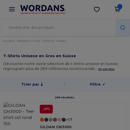
×
Appli Wordans
Obtenir l'appli
Meilleurs prix sur l’app !
Accueil
Vêtements | Unis
T-Shirts
Unisexe
T-Shirts Unisexe en Gros en Suisse
Découvrez notre vaste sélection de t-shirts unisexe en Suisse,
regroupant plus de 289 références incontournab…
En voir plus
Trier par
Filtre
✓
289 résultats.
-41%
+17
GILDAN GN3000