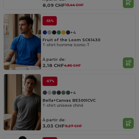
8,09 CHF
13,44 CHF
-55%
+4
Fruit of the Loom SC61430
T-shirt homme Iconic-T
À partir de:
2,18 CHF
4,85 CHF
-67%
+4
Bella+Canvas BE3001CVC
T-shirt unisexe chiné
À partir de:
3,03 CHF
9,27 CHF