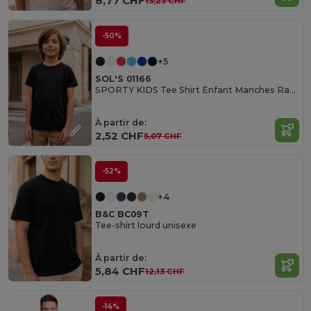
8,77 CHF
13,23 CHF
-50%
+5
SOL'S 01166
SPORTY KIDS Tee Shirt Enfant Manches Raglan
À partir de:
2,52 CHF
5,07 CHF
-52%
+4
B&C BC09T
Tee-shirt lourd unisexe
À partir de:
5,84 CHF
12,13 CHF
-14%