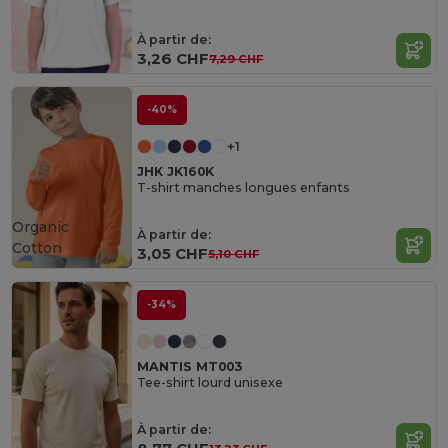
À partir de:
3,26 CHF
7,29 CHF
-40%
+1
JHK JK160K
T-shirt manches longues enfants
Organic
À partir de:
Cotton
3,05 CHF
5,10 CHF
-34%
MANTIS MT003
Tee-shirt lourd unisexe
À partir de: