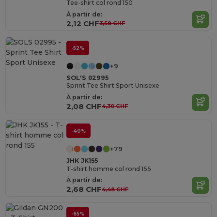
Tee-shirt col rond 150
À partir de:
2,12 CHF
3,58 CHF
-52%
+9
SOL'S 02995
Sprint Tee Shirt Sport Unisexe
À partir de:
2,08 CHF
4,30 CHF
-40%
+79
JHK JK155
T-shirt homme col rond 155
À partir de:
2,68 CHF
4,48 CHF
-65%