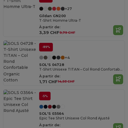
+27
Gildan GN200
T-Shirt Homme Ultra-T
À partir de:
3,39 CHF
9,79 CHF
-89%
+4
SOL'S 04728
T-Shirt Unisexe TITAN – Col Rond Confortable
Organic
À partir de:
Cotton
1,71 CHF
14,93 CHF
-5%
SOL'S 03564
Epic Tee Shirt Unisexe Col Rond Ajusté
À partir de: