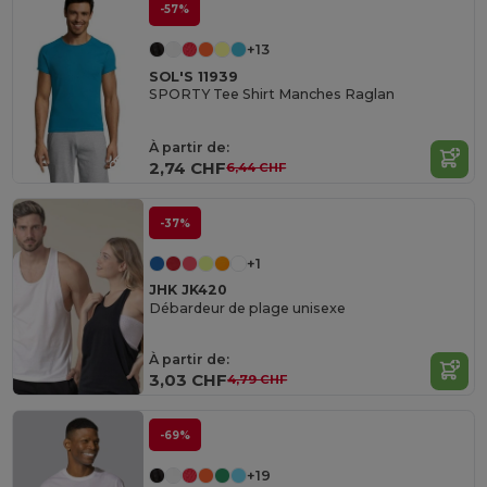
-57%
+13
SOL'S 11939
SPORTY Tee Shirt Manches Raglan
À partir de:
2,74 CHF
6,44 CHF
-37%
+1
JHK JK420
Débardeur de plage unisexe
À partir de:
3,03 CHF
4,79 CHF
-69%
+19