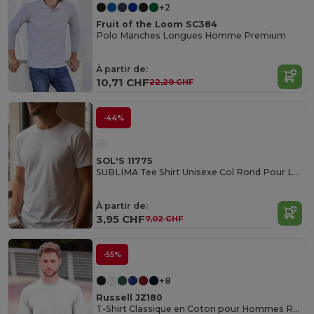
+2
Fruit of the Loom SC384
Polo Manches Longues Homme Premium
À partir de:
10,71 CHF
22,29 CHF
-44%
SOL'S 11775
SUBLIMA Tee Shirt Unisexe Col Rond Pour La Sublimation
À partir de:
3,95 CHF
7,02 CHF
-55%
+8
Russell JZ180
T-Shirt Classique en Coton pour Hommes Russell