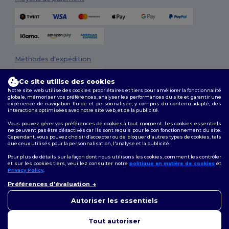
Méthodes d'expédition
Ce site utilise des cookies
Notre site web utilise des cookies propriétaires et tiers pour améliorer la fonctionnalité
globale, mémoriser vos préférences, analyser les performances du site et garantir une
expérience de navigation fluide et personnalisée, y compris du contenu adapté, des
interactions optimisées avec notre site web, et de la publicité.
Vous pouvez gérer vos préférences de cookies à tout moment. Les cookies essentiels
ne peuvent pas être désactivés car ils sont requis pour le bon fonctionnement du site.
Suivez-nous
Cependant, vous pouvez choisir d’accepter ou de bloquer d'autres types de cookies, tels
que ceux utilisés pour la personnalisation, l'analyse et la publicité.
Pour plus de détails sur la façon dont nous utilisons les cookies, comment les contrôler
et sur les cookies tiers, veuillez consulter notre
politique en matière de cookies
et
Privacy Policy
.
2026. Tous droits réservés
👋
Bonjour
Préférences d'évaluation
Conditions Générales
|
Politique de personnalisation
|
Politique de
Si vous avez des questions ou
Confidentialité
|
Politique de Cookies
|
Plan du Site
des préoccupations, vous
Autoriser les essentiels
pouvez nous contacter à tout
moment. Notre chatbot est là
Tout autoriser
pour vous aider.