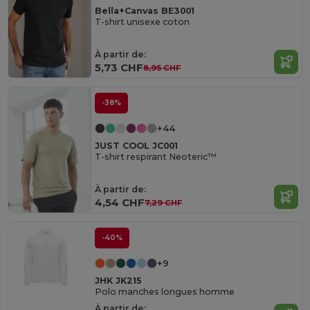
Bella+Canvas BE3001
T-shirt unisexe coton
À partir de:
5,73 CHF
8,95 CHF
-38%
+44
JUST COOL JC001
T-shirt respirant Neoteric™
À partir de:
4,54 CHF
7,29 CHF
-40%
+9
JHK JK215
Polo manches longues homme
À partir de: