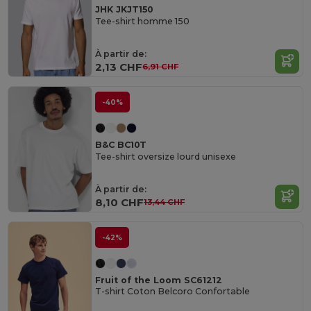
JHK JKJT150
Tee-shirt homme 150
À partir de:
2,13 CHF
6,91 CHF
-40%
B&C BC10T
Tee-shirt oversize lourd unisexe
À partir de:
8,10 CHF
13,44 CHF
-42%
Fruit of the Loom SC61212
T-shirt Coton Belcoro Confortable