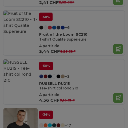
2,41 CHF
2,52 CHF
-58%
+6
Fruit of the Loom SC210
T-shirt Qualité Supérieure
À partir de:
3,44 CHF
8,23 CHF
-50%
+3
RUSSELL RU215
Tee-shirt col rond 210
À partir de:
4,56 CHF
9,16 CHF
-36%
+17