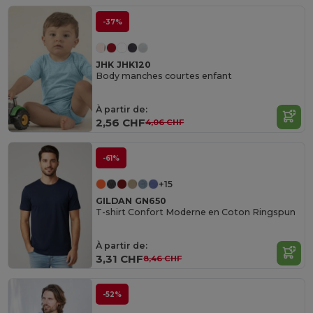
-37%
JHK JHK120
Body manches courtes enfant
À partir de:
2,56 CHF
4,06 CHF
-61%
+15
GILDAN GN650
T-shirt Confort Moderne en Coton Ringspun
À partir de:
3,31 CHF
8,46 CHF
-52%