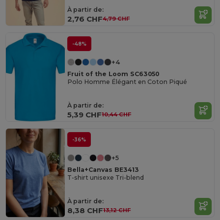
À partir de:
2,76 CHF
4,79 CHF
-48%
+4
Fruit of the Loom SC63050
Polo Homme Élégant en Coton Piqué
À partir de:
5,39 CHF
10,44 CHF
-36%
+5
Bella+Canvas BE3413
T-shirt unisexe Tri-blend
À partir de:
8,38 CHF
13,12 CHF