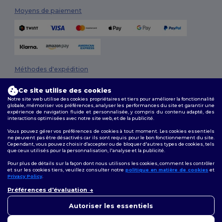
Moyens de paiement
Méthodes d'expédition
Ce site utilise des cookies
Notre site web utilise des cookies propriétaires et tiers pour améliorer la fonctionnalité
globale, mémoriser vos préférences, analyser les performances du site et garantir une
expérience de navigation fluide et personnalisée, y compris du contenu adapté, des
interactions optimisées avec notre site web, et de la publicité.
Vous pouvez gérer vos préférences de cookies à tout moment. Les cookies essentiels
ne peuvent pas être désactivés car ils sont requis pour le bon fonctionnement du site.
Suivez-nous
Cependant, vous pouvez choisir d’accepter ou de bloquer d'autres types de cookies, tels
que ceux utilisés pour la personnalisation, l'analyse et la publicité.
Pour plus de détails sur la façon dont nous utilisons les cookies, comment les contrôler
et sur les cookies tiers, veuillez consulter notre
politique en matière de cookies
et
Privacy Policy
.
2026. Tous droits réservés
Préférences d'évaluation
Conditions Générales
|
Politique de personnalisation
|
Politique de
Confidentialité
|
Politique de Cookies
|
Plan du Site
Autoriser les essentiels