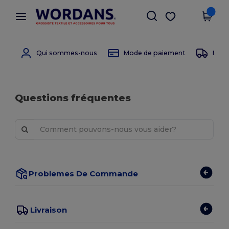
×
Appli Wordans
Obtenir l'appli
Meilleurs prix sur l’app !
Qui sommes-nous
Mode de paiement
Mode 
Questions fréquentes
Problemes De Commande
Livraison