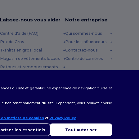
Laissez-nous vous aider
Notre entreprise
Centre d'aide (FAQ)
Qui sommes-nous
Prix de Gros
Pour les influenceurs
T-shirts en gros local
Contactez-nous
Magasin de vêtements locaux
Centre de carrières
Retours et remboursements
Glossaire
Méthodes d'expédition
rmances du site et garantir une expérience de navigation fluide et
Codes Promo
 le bon fonctionnement du site. Cependant, vous pouvez choisir
e en matière de cookies
et
Privacy Policy
.
onjour
us avez des questions ou des préoccupations, vous pouvez nous
oriser les essentiels
Tout autoriser
cter à tout moment. Notre chatbot est là pour vous aider.