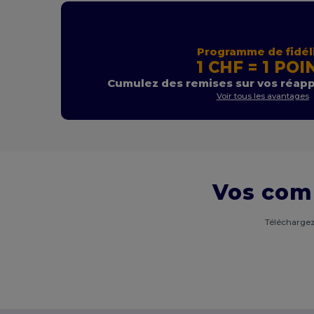
Programme de fidél
1 CHF = 1 POI
Cumulez des remises sur vos réap
Voir tous les avantages
Vos com
Téléchargez