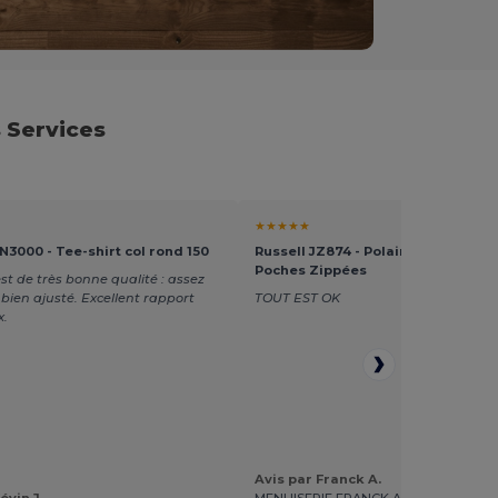
 Services
★★★★★
3000 - Tee-shirt col rond 150
Russell JZ874 - Polaire Col Camio
Poches Zippées
est de très bonne qualité : assez
 bien ajusté. Excellent rapport
TOUT EST OK
x.
Avis par Franck A.
évin J.
MENUISERIE FRANCK ALIOUI SARL