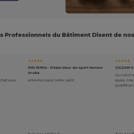
es Professionnels du Bâtiment Disent de nos
★★★★★
★★★★★
JHK JK904 - Débardeur de sport femme
GILDAN GN
Aruba
Ce t-shirt 
rfait pour
attention peut tailler petit
épais, très
qualité pri
Avis par emilie C.
Avis par K