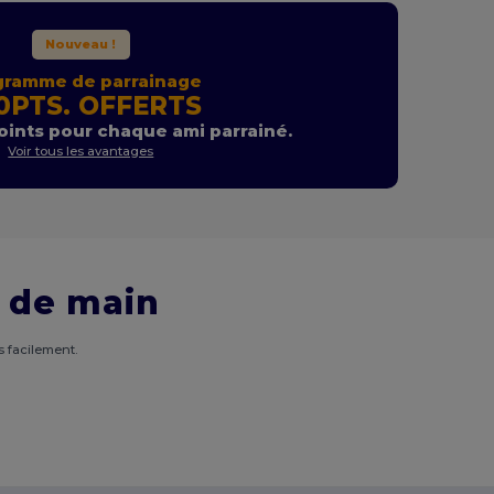
Nouveau !
gramme de parrainage
0PTS. OFFERTS
ints pour chaque ami parrainé.
Voir tous les avantages
 de main
 facilement.