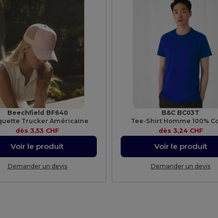
Beechfield BF640
B&C BC03T
quette Trucker Américaine
Tee-Shirt Homme 100% C
dès
3,53 CHF
dès
3,24 CHF
Voir le produit
Voir le produit
Demander un devis
Demander un devis