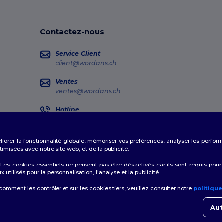
Contactez-nous
Service Client
client@wordans.ch
Ventes
ventes@wordans.ch
Hotline
0800 001 649
Lundi - Jeudi : 10h-13h & 14h-17h30 Vendredi : 10h-14h
éliorer la fonctionnalité globale, mémoriser vos préférences, analyser les perfo
Suivi de commande
misées avec notre site web, et de la publicité.
es cookies essentiels ne peuvent pas être désactivés car ils sont requis pour
tilisés pour la personnalisation, l'analyse et la publicité.
 comment les contrôler et sur les cookies tiers, veuillez consulter notre
politiqu
👋
B
Politique de Confidentialité
|
Politique de Cookies
|
Plan du Site
Si vo
Aut
conta