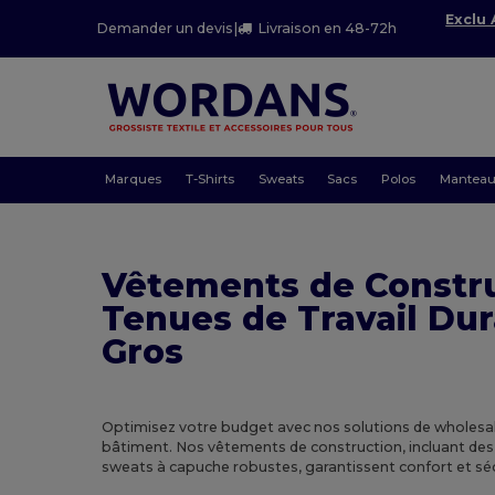
Exclu
Demander un devis
|
Livraison en 48-72h
Marques
T-Shirts
Sweats
Sacs
Polos
Mantea
Vêtements de Constru
Tenues de Travail Dur
Gros
Optimisez votre budget avec nos solutions de wholesa
bâtiment. Nos vêtements de construction, incluant des 
sweats à capuche robustes, garantissent confort et séc