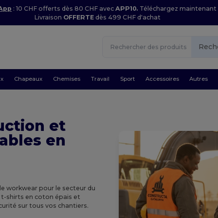
 App
: 10 CHF offerts dès 80 CHF avec
APP10.
Téléchargez maintenant
Livraison
OFFERTE
dès 499 CHF d'achat
Rech
ux
Chapeaux
Chemises
Travail
Sport
Accessoires
Autres
ction et
ables en
le workwear pour le secteur du
t-shirts en coton épais et
urité sur tous vos chantiers.