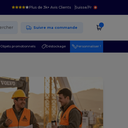
Plus de 3k+ Avis Clients
Suisse
/
Fr
ercher
Suivre ma commande
Objets promotionnels
Déstockage
Personnaliser !