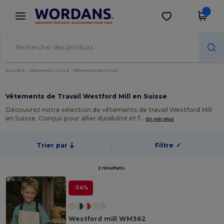
×
Appli Wordans
Obtenir l'appli
Meilleurs prix sur l’app !
Accueil
Vêtements | Unis
Vêtements de travail
Vêtements de Travail Westford Mill en Suisse
Découvrez notre sélection de vêtements de travail Westford Mill
en Suisse. Conçus pour allier durabilité et f…
En voir plus
Trier par
Filtre
✓
2 résultats.
-34%
Westford mill WM362