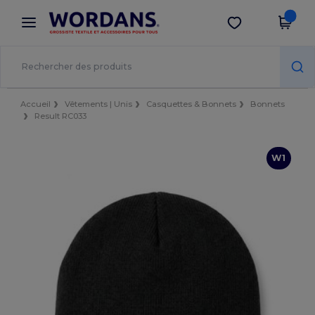
×
Appli Wordans
Obtenir l'appli
Meilleurs prix sur l’app !
Accueil
Vêtements | Unis
Casquettes & Bonnets
Bonnets
Result RC033
W1