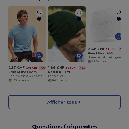
2,46 CHF
5,11 CHF
-52%
Beechfield B45
Bonnet Acrylique Original
+16 Couleurs
2,17 CHF
1,86 CHF
7,89 CHF
3,23 CHF
-72%
-42%
Fruit of the Loom SS048
Result RC029
T-shirt Classique en Coton pour Hommes
Bonnet De Ski
+19 Couleurs
+6 Couleurs
Afficher tout
Questions fréquentes