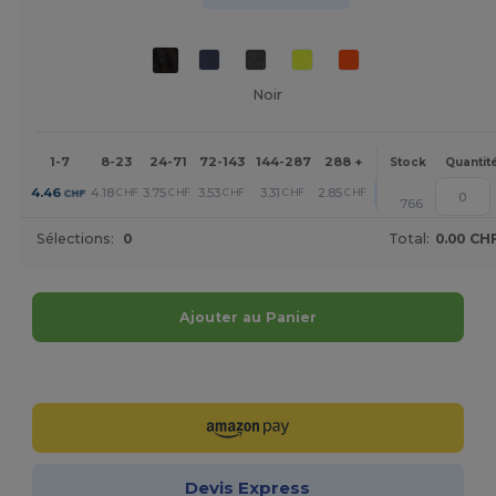
Noir
1-7
8-23
24-71
72-143
144-287
288 +
Plus
Stock
Quantit
+
4.46
4.18
3.75
3.53
3.31
2.85
CHF
CHF
CHF
CHF
CHF
CHF
766
Sélections:
0
Total:
0.00 CH
Ajouter au Panier
Personnalisez-le !
Devis Express