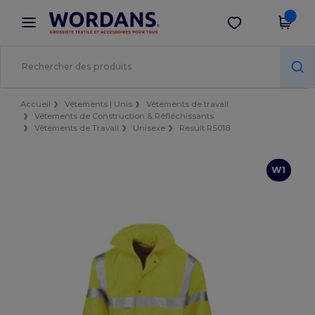
×
Appli Wordans
Obtenir l'appli
Meilleurs prix sur l’app !
Accueil
Vêtements | Unis
Vêtements de travail
Vêtements de Construction & Réfléchissants
Vêtements de Travail
Unisexe
Result RS018
W1