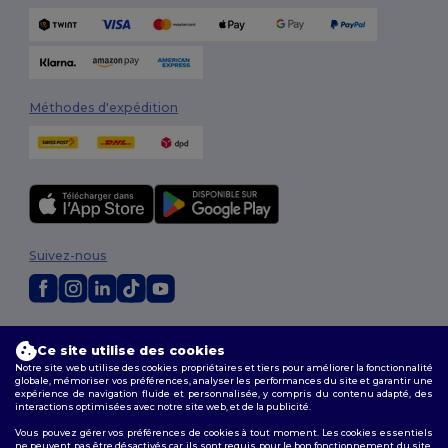
Méthodes d'expédition
Suivez-nous
2026. Tous droits réservés
Ce site utilise des cookies
Conditions Générales
|
Politique de personnalisation
|
Politique de
Confidentialité
|
Politique de Cookies
|
Plan du Site
Notre site web utilise des cookies propriétaires et tiers pour améliorer la fonctionnalité
globale, mémoriser vos préférences, analyser les performances du site et garantir une
expérience de navigation fluide et personnalisée, y compris du contenu adapté, des
interactions optimisées avec notre site web, et de la publicité.
Vous pouvez gérer vos préférences de cookies à tout moment. Les cookies essentiels
ne peuvent pas être désactivés car ils sont requis pour le bon fonctionnement du site.