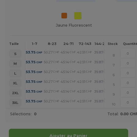
Jaune Fluorescent
1-7
8-23
24-71
72-143
144-287
288 +
Plu
Taille
Stock
Quantit
+
53.75
50.27
45.14
42.51
39.87
34.20
CHF
CHF
CHF
CHF
CHF
CHF
S
8
+
53.75
50.27
45.14
42.51
39.87
34.20
CHF
CHF
CHF
CHF
CHF
CHF
M
7
+
53.75
50.27
45.14
42.51
39.87
34.20
CHF
CHF
CHF
CHF
CHF
CHF
L
6
+
53.75
50.27
45.14
42.51
39.87
34.20
CHF
CHF
CHF
CHF
CHF
CHF
XL
5
+
53.75
50.27
45.14
42.51
39.87
34.20
CHF
CHF
CHF
CHF
CHF
CHF
2XL
9
+
53.75
50.27
45.14
42.51
39.87
34.20
CHF
CHF
CHF
CHF
CHF
CHF
3XL
10
Sélections:
0
Total:
0.00 CH
Ajouter au Panier