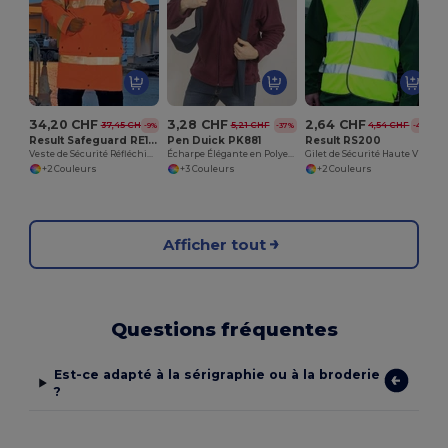
34,20 CHF
3,28 CHF
2,64 CHF
37,45 CHF
5,21 CHF
4,54 CHF
-9%
-37%
-42%
Result Safeguard RE18A
Pen Duick PK881
Result RS200
Veste de Sécurité Réfléchissante Écologique
Écharpe Élégante en Polyester Lint-Free
Gilet de Sécurité Haute Visibilité Result
+2 Couleurs
+3 Couleurs
+2 Couleurs
Afficher tout
Questions fréquentes
Est-ce adapté à la sérigraphie ou à la broderie
?