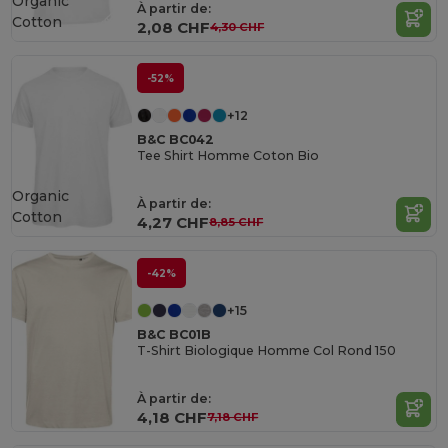
Organic
À partir de:
Cotton
2,08 CHF
4,30 CHF
-52%
+12
B&C BC042
Tee Shirt Homme Coton Bio
Organic
À partir de:
Cotton
4,27 CHF
8,85 CHF
-42%
+15
B&C BC01B
T-Shirt Biologique Homme Col Rond 150
À partir de:
4,18 CHF
7,18 CHF