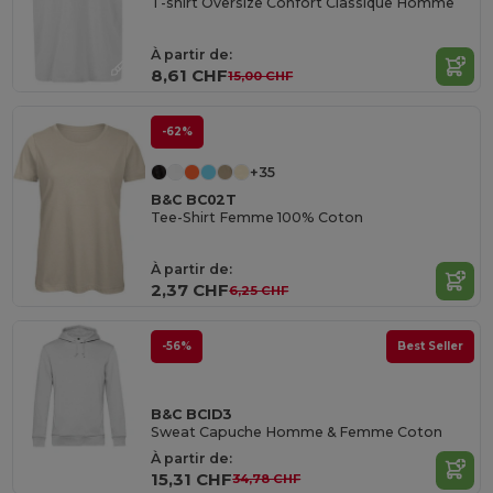
T-shirt Oversize Confort Classique Homme
À partir de:
8,61 CHF
15,00 CHF
-62%
+35
B&C BC02T
Tee-Shirt Femme 100% Coton
À partir de:
2,37 CHF
6,25 CHF
-56%
Best Seller
B&C BCID3
Sweat Capuche Homme & Femme Coton
À partir de:
15,31 CHF
34,78 CHF