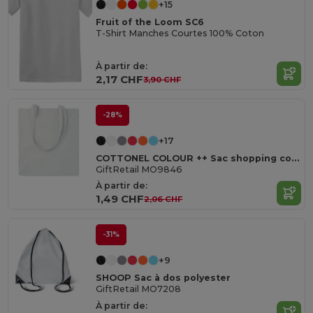
+15
Fruit of the Loom SC6
T-Shirt Manches Courtes 100% Coton
À partir de:
2,17 CHF
3,90 CHF
-28%
+17
COTTONEL COLOUR ++ Sac shopping coton 180gr/m² MO9846-
GiftRetail MO9846
À partir de:
1,49 CHF
2,06 CHF
-31%
+9
SHOOP Sac à dos polyester
GiftRetail MO7208
À partir de: