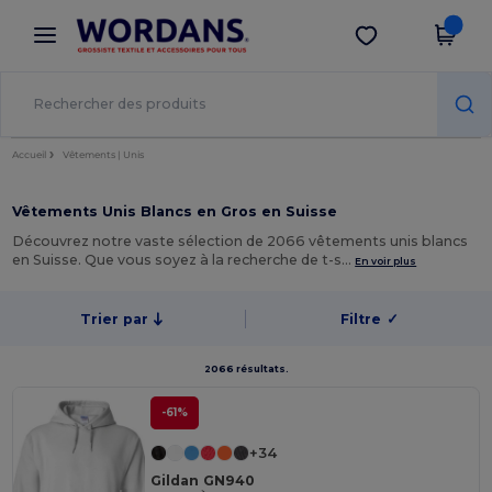
×
Appli Wordans
Obtenir l'appli
Meilleurs prix sur l’app !
Accueil
Vêtements | Unis
Vêtements Unis Blancs en Gros en Suisse
Découvrez notre vaste sélection de 2066 vêtements unis blancs
en Suisse. Que vous soyez à la recherche de t-s…
En voir plus
Trier par
Filtre
✓
2066 résultats.
-61%
+34
Gildan GN940