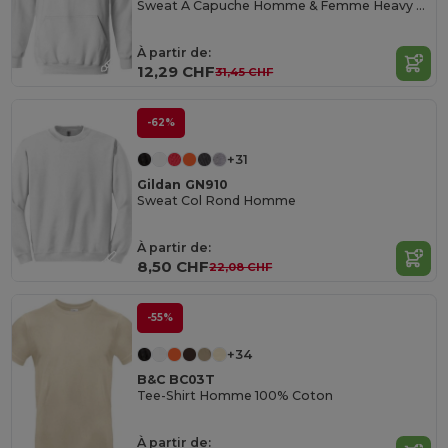
Sweat À Capuche Homme & Femme Heavy Blend
À partir de:
12,29 CHF
31,45 CHF
-62%
+31
Gildan GN910
Sweat Col Rond Homme
À partir de:
8,50 CHF
22,08 CHF
-55%
+34
B&C BC03T
Tee-Shirt Homme 100% Coton
À partir de: