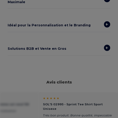
Maximale
Idéal pour la Personnalisation et le Branding
Solutions B2B et Vente en Gros
Avis clients
★ ★ ★ ★ ★
homme col rond 155
SOL'S 02995 - Sprint Tee Shirt Sport
Unisexe
nnalisation
Très bon produit. Bonne qualité, impeccable