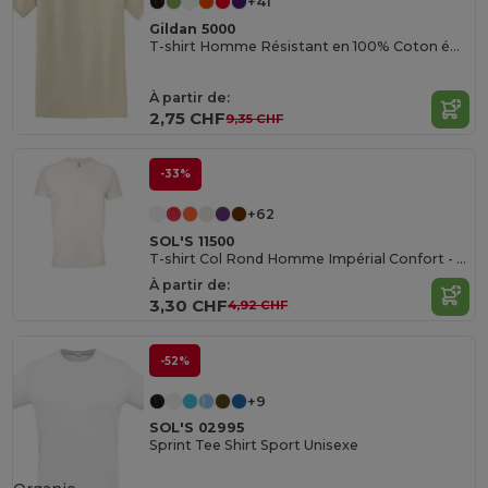
+41
Gildan 5000
T-shirt Homme Résistant en 100% Coton épais de Haute Qualité
À partir de:
2,75 CHF
9,35 CHF
-33%
+62
SOL'S 11500
T-shirt Col Rond Homme Impérial Confort - qualité supérieure - coton semi-peigné
À partir de:
3,30 CHF
4,92 CHF
-52%
+9
SOL'S 02995
Sprint Tee Shirt Sport Unisexe