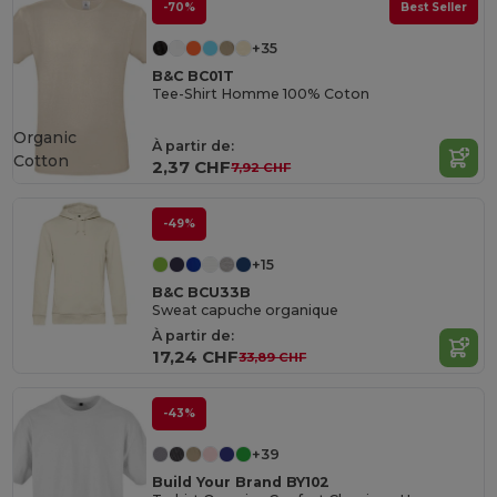
-70%
Best Seller
+35
B&C BC01T
Tee-Shirt Homme 100% Coton
Organic
À partir de:
Cotton
2,37 CHF
7,92 CHF
-49%
+15
B&C BCU33B
Sweat capuche organique
À partir de:
17,24 CHF
33,89 CHF
-43%
+39
Build Your Brand BY102