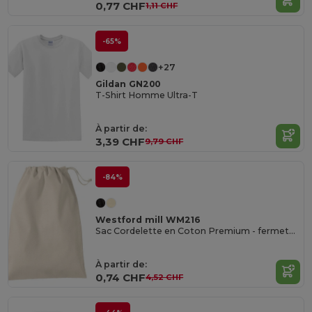
0,77 CHF
1,11 CHF
-65%
+27
Gildan GN200
T-Shirt Homme Ultra-T
À partir de:
3,39 CHF
9,79 CHF
-84%
Westford mill WM216
Sac Cordelette en Coton Premium - fermeture à cordon - différentes tailles
À partir de:
0,74 CHF
4,52 CHF