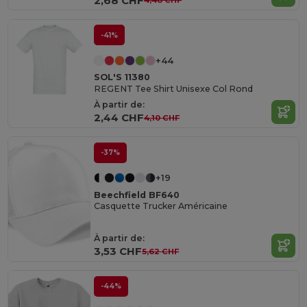
2,68 CHF
4,48 CHF
-41%
+44
SOL'S 11380
REGENT Tee Shirt Unisexe Col Rond
À partir de:
2,44 CHF
4,10 CHF
-37%
+19
Beechfield BF640
Casquette Trucker Américaine
À partir de:
3,53 CHF
5,62 CHF
-44%