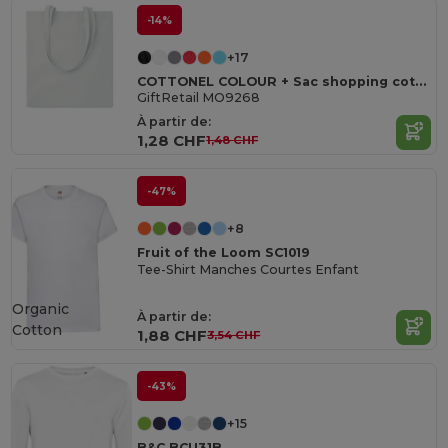
-14%
+17
COTTONEL COLOUR + Sac shopping coton 140gr/m²
GiftRetail MO9268
À partir de:
1,28 CHF
1,48 CHF
-47%
+8
Fruit of the Loom SC1019
Tee-Shirt Manches Courtes Enfant
Organic
À partir de:
Cotton
1,88 CHF
3,54 CHF
-43%
+15
B&C BCU31B