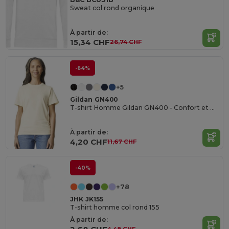
Sweat col rond organique
À partir de:
15,34 CHF
26,74 CHF
-64%
+5
Gildan GN400
T-shirt Homme Gildan GN400 - Confort et Qualité Supérieure
À partir de:
4,20 CHF
11,67 CHF
-40%
+78
JHK JK155
T-shirt homme col rond 155
À partir de: