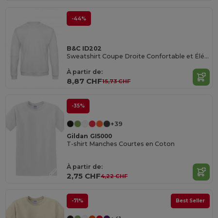
-44%
B&C ID202
Sweatshirt Coupe Droite Confortable et Élégant
À partir de:
8,87 CHF
15,73 CHF
-35%
+39
Gildan GI5000
T-shirt Manches Courtes en Coton
À partir de:
2,75 CHF
4,22 CHF
-71%
Best Seller