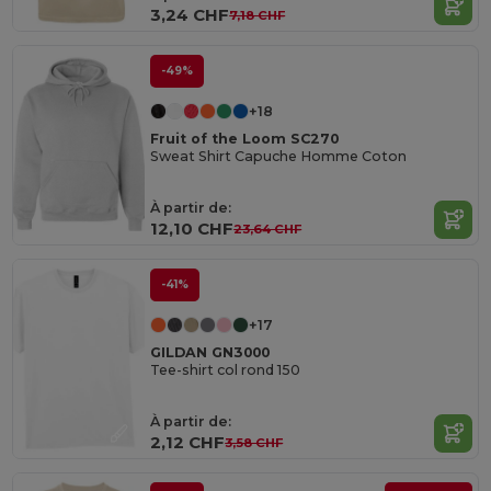
3,24 CHF
7,18 CHF
-49%
+18
Fruit of the Loom SC270
Sweat Shirt Capuche Homme Coton
À partir de:
12,10 CHF
23,64 CHF
-41%
+17
GILDAN GN3000
Tee-shirt col rond 150
À partir de:
2,12 CHF
3,58 CHF