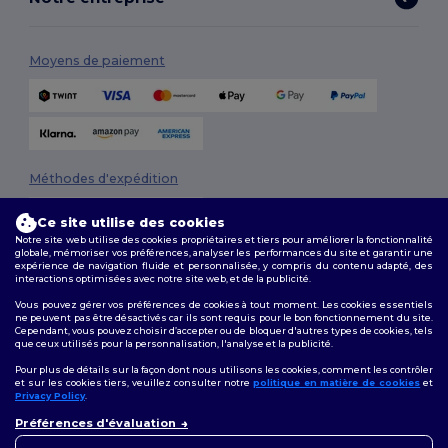
Moyens de paiement
Méthodes d'expédition
Ce site utilise des cookies
Notre site web utilise des cookies propriétaires et tiers pour améliorer la fonctionnalité
globale, mémoriser vos préférences, analyser les performances du site et garantir une
expérience de navigation fluide et personnalisée, y compris du contenu adapté, des
interactions optimisées avec notre site web, et de la publicité.
Vous pouvez gérer vos préférences de cookies à tout moment. Les cookies essentiels
ne peuvent pas être désactivés car ils sont requis pour le bon fonctionnement du site.
Suivez-nous
Cependant, vous pouvez choisir d’accepter ou de bloquer d'autres types de cookies, tels
que ceux utilisés pour la personnalisation, l'analyse et la publicité.
Pour plus de détails sur la façon dont nous utilisons les cookies, comment les contrôler
et sur les cookies tiers, veuillez consulter notre
politique en matière de cookies
et
Privacy Policy
.
2026. Tous droits réservés
Préférences d'évaluation
Conditions Générales
|
Politique de personnalisation
|
Politique de
Confidentialité
|
Politique de Cookies
|
Plan du Site