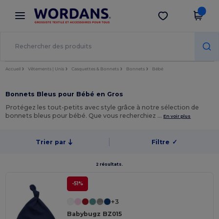
×
Appli Wordans
Obtenir l'appli
Meilleurs prix sur l’app !
Accueil
Vêtements | Unis
Casquettes & Bonnets
Bonnets
Bébé
Bonnets Bleus pour Bébé en Gros
Protégez les tout-petits avec style grâce à notre sélection de
bonnets bleus pour bébé. Que vous recherchiez …
En voir plus
Trier par
Filtre
✓
2 résultats.
-51%
+3
Babybugz BZ015