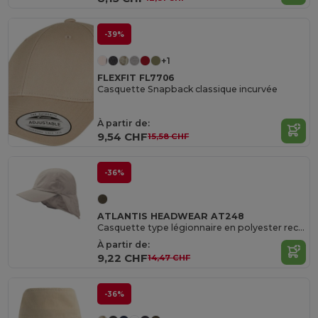
-39%
+1
FLEXFIT FL7706
Casquette Snapback classique incurvée
À partir de:
9,54 CHF
15,58 CHF
-36%
ATLANTIS HEADWEAR AT248
Casquette type légionnaire en polyester recyclé
À partir de:
9,22 CHF
14,47 CHF
-36%