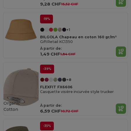
9,28 CHF
15,52 CHF
-19%
+1
BILGOLA Chapeau en coton 160 gr/m²
GiftRetail KC1350
À partir de:
1,49 CHF
1,84 CHF
-39%
+8
FLEXFIT FX6606
Casquette visière incurvée style trucker
Organic
À partir de:
Cotton
6,59 CHF
10,72 CHF
-35%