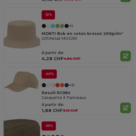
-12%
+1
MONTI Bob en coton brossé 260gr/m²
GiftRetail MO2261
À partir de:
4,28 CHF
4,84 CHF
-40%
+11
Result RC084
Casquette 5 Panneaux
À partir de:
1,88 CHF
3,15 CHF
-35%