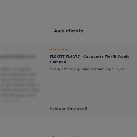
Avis clients
★ ★ ★ ★ ★
quette Militaire en
FLEXFIT FL6277 - Casquette Flexfit Wooly
Combed
lleux : il s'ajuste
Casquette top qualité et taille super bien
ement même par vent
ériaux nobles et a un
on" de combat réels. Il
melote ordinaire, mais
iné à l'amateur d'un
it de Dutch
Avis par Georges B.