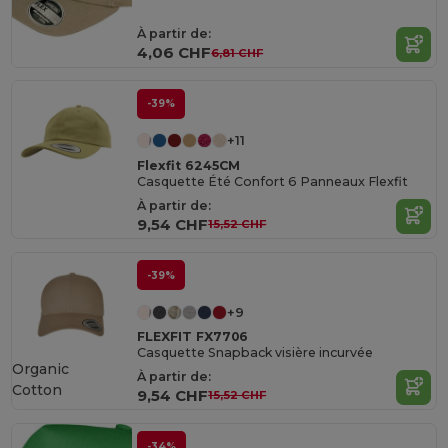
À partir de:
4,06 CHF
6,81 CHF
-39%
+11
Flexfit 6245CM
Casquette Été Confort 6 Panneaux Flexfit
À partir de:
9,54 CHF
15,52 CHF
-39%
+9
FLEXFIT FX7706
Casquette Snapback visière incurvée
Organic
À partir de:
Cotton
9,54 CHF
15,52 CHF
-34%