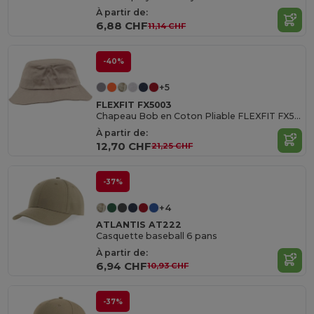
À partir de:
6,88 CHF
11,14 CHF
-40%
+5
FLEXFIT FX5003
Chapeau Bob en Coton Pliable FLEXFIT FX5003
À partir de:
12,70 CHF
21,25 CHF
-37%
+4
ATLANTIS AT222
Casquette baseball 6 pans
À partir de:
6,94 CHF
10,93 CHF
-37%