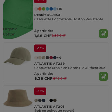
+10
Result RC084X
Casquette Confortable Boston Résistante
Organic
À partir de:
Cotton
1,88 CHF
2,87 CHF
-36%
+4
ATLANTIS AT229
Casquette Urbain en Coton Bio Authentique
À partir de:
8,38 CHF
13,12 CHF
-38%
ATLANTIS AT206
Bob en polyester recyclé