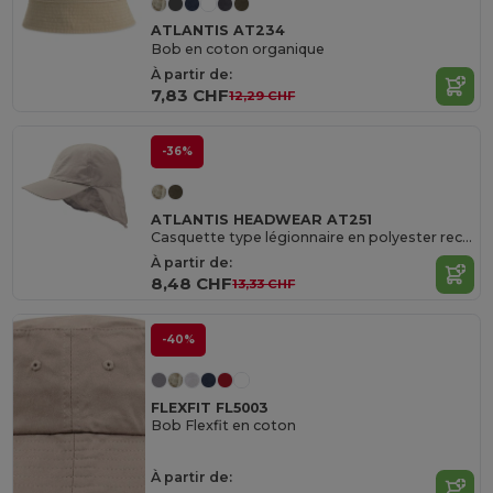
ATLANTIS AT234
Bob en coton organique
À partir de:
7,83 CHF
12,29 CHF
-36%
ATLANTIS HEADWEAR AT251
Casquette type légionnaire en polyester recyclé
À partir de:
8,48 CHF
13,33 CHF
-40%
FLEXFIT FL5003
Bob Flexfit en coton
À partir de: