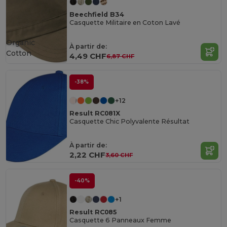
Beechfield B34
Casquette Militaire en Coton Lavé
Organic
À partir de:
Cotton
4,49 CHF
6,87 CHF
-38%
+12
Result RC081X
Casquette Chic Polyvalente Résultat
À partir de:
2,22 CHF
3,60 CHF
-40%
+1
Result RC085
Casquette 6 Panneaux Femme