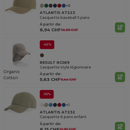
+5
ATLANTIS AT223
Casquette baseball 5 pans
À partir de:
6,94 CHF
10,93 CHF
-40%
RESULT RC069
Casquette style légionnaire
Organic
À partir de:
Cotton
5,63 CHF
9,44 CHF
-36%
+1
ATLANTIS AT232
Casquette 6 pans enfant
À partir de:
8,15 CHF
12,81 CHF