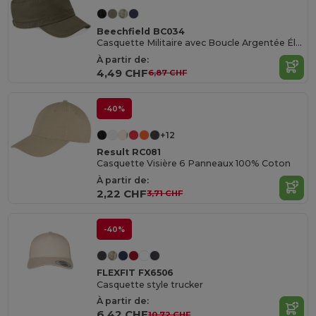
Beechfield BC034
Casquette Militaire avec Boucle Argentée Élégante
À partir de:
4,49 CHF
6,87 CHF
-40%
+12
Result RC081
Casquette Visière 6 Panneaux 100% Coton
À partir de:
2,22 CHF
3,71 CHF
-40%
FLEXFIT FX6506
Casquette style trucker
À partir de:
6,42 CHF
10,72 CHF