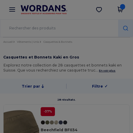
×
Appli Wordans
Obtenir l'appli
Meilleurs prix sur l’app !
Accueil
Vêtements | Unis
Casquettes & Bonnets
Casquettes et Bonnets Kaki en Gros
Explorez notre collection de 28 casquettes et bonnets kaki en
Suisse. Que vous recherchiez une casquette truc…
En voir plus
Trier par
Filtre
✓
28 résultats.
-37%
Beechfield BF034