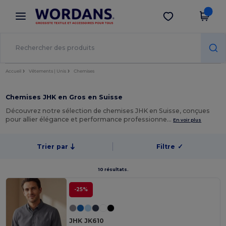
×
Appli Wordans
Obtenir l'appli
Meilleurs prix sur l’app !
Accueil
Vêtements | Unis
Chemises
Chemises JHK en Gros en Suisse
Découvrez notre sélection de chemises JHK en Suisse, conçues
pour allier élégance et performance professionne…
En voir plus
Trier par
Filtre
✓
10 résultats.
-25%
JHK JK610