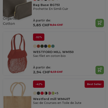
Bag Base BG751
Pochette En Simili Cuir
Organic
À partir de:
Cotton
5,85 CHF
8,54 CHF
-52%
WESTFORD MILL WM150
Sac filet en coton bio
À partir de:
2,94 CHF
6,13 CHF
-42%
Best Seller
+5
Westford mill WM407
Sac de Courses en Toile de Jute