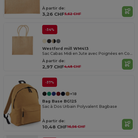
À partir de:
3,26 CHF
5,62 CHF
-34%
Westford mill WM413
Sac Cabas Midi en Jute avec Poignées en Coton
À partir de:
2,97 CHF
4,48 CHF
-37%
+18
Bag Base BG125
Sac à Dos Urbain Polyvalent Bagbase
À partir de:
10,48 CHF
16,56 CHF