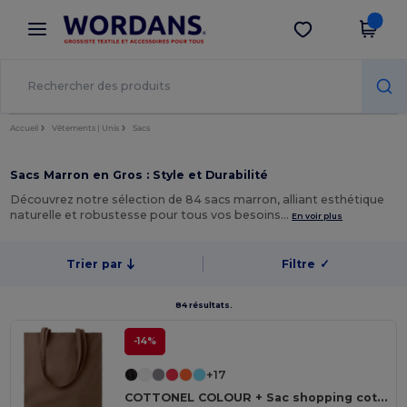
×
Appli Wordans
Obtenir l'appli
Meilleurs prix sur l’app !
Accueil
Vêtements | Unis
Sacs
Sacs Marron en Gros : Style et Durabilité
Découvrez notre sélection de 84 sacs marron, alliant esthétique
naturelle et robustesse pour tous vos besoins…
En voir plus
Trier par
Filtre
✓
84 résultats.
-14%
+17
COTTONEL COLOUR + Sac shopping coton 140gr/m²