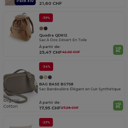
Pack x10
21,60 CHF
-39%
Quadra QD612
Sac À Dos Désert En Toile
À partir de:
25,47 CHF
42,02 CHF
-34%
BAG BASE BG758
Sac Bandoulière Élégant en Cuir Synthétique
Organic
À partir de:
Cotton
17,95 CHF
27,28 CHF
-23%