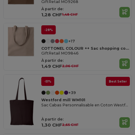
GiftRetail MO9268
À partir de:
1,28 CHF
1,48 CHF
-28%
+17
COTTONEL COLOUR ++ Sac shopping coton 180gr/m² MO9846-
GiftRetail MO9846
À partir de:
1,49 CHF
2,06 CHF
-51%
Best Seller
+39
Westford mill WM101
Sac Cabas Personnalisable en Coton Westford Mill
À partir de:
1,30 CHF
2,65 CHF