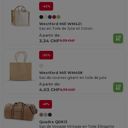
-42%
Westford Mill WM421
Sac en Toile de Jute et Coton
À partir de:
3,34 CHF
5,73 CHF
-30%
Westford Mill WM408
Sac de courses géant en toile de jute
À partir de:
4,03 CHF
5,73 CHF
-41%
Quadra QD613
Sac de Voyage Vintage en Toile Élégante