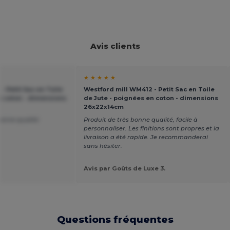
Avis clients
★ ★ ★ ★ ★
- Petit Sac en Toile
Westford mill WM412 - Petit Sac en Toile
n coton - dimensions
de Jute - poignées en coton - dimensions
26x22x14cm
bonne qualité
Produit de très bonne qualité, facile à
personnaliser. Les finitions sont propres et la
livraison a été rapide. Je recommanderai
sans hésiter.
.
Avis par Goûts de Luxe 3.
Questions fréquentes