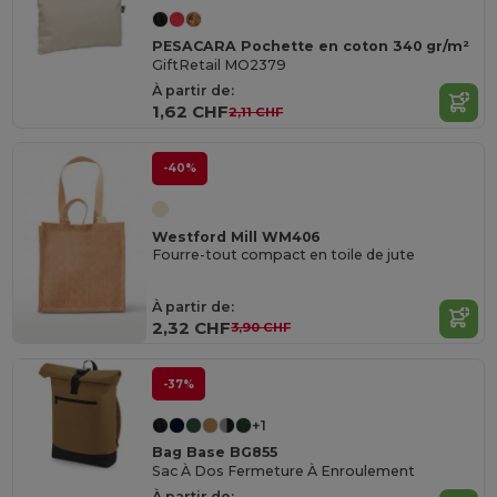
PESACARA Pochette en coton 340 gr/m²
GiftRetail MO2379
À partir de:
1,62 CHF
2,11 CHF
-40%
Westford Mill WM406
Fourre-tout compact en toile de jute
À partir de:
2,32 CHF
3,90 CHF
-37%
+1
Bag Base BG855
Sac À Dos Fermeture À Enroulement
À partir de: