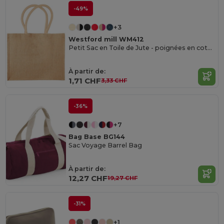
-49%
+3
Westford mill WM412
Petit Sac en Toile de Jute - poignées en coton - dimensions 26x22x14cm
À partir de:
1,71 CHF
3,33 CHF
-36%
+7
Bag Base BG144
Sac Voyage Barrel Bag
À partir de:
12,27 CHF
19,27 CHF
-31%
+1