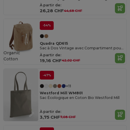
À partir de:
26,28 CHF
44,68 CHF
-54%
Quadra QD615
Sac à Dos Vintage avec Compartiment pour Ordinateur
Organic
À partir de:
Cotton
19,16 CHF
42,02 CHF
-47%
+11
Westford Mill WM801
Sac Écologique en Coton Bio Westford Mill
À partir de:
3,75 CHF
7,08 CHF