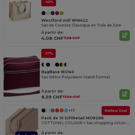
-42%
Westford mill WM422
Sac de Courses Classique en Toile de Jute
À partir de:
4,08 CHF
7,08 CHF
-37%
BagBase BG140
Sac Rétro Polyvalent Grand Format
À partir de:
8,59 CHF
13,54 CHF
+17
Meilleur Deal
Pack de 10 GiftRetail MO9268
COTTONEL COLOUR + Sac shopping coton 140gr/m²
À partir de: