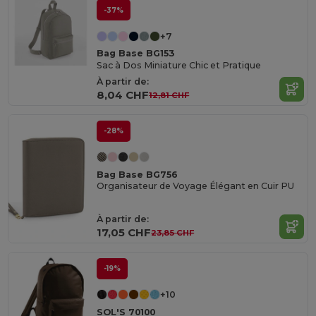
-37%
+7
Bag Base BG153
Sac à Dos Miniature Chic et Pratique
À partir de:
8,04 CHF
12,81 CHF
-28%
Bag Base BG756
Organisateur de Voyage Élégant en Cuir PU
À partir de:
17,05 CHF
23,85 CHF
-19%
+10
SOL'S 70100