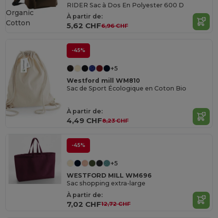
RIDER Sac à Dos En Polyester 600 D
Organic
À partir de:
Cotton
5,62 CHF
6,96 CHF
-45%
+5
Westford mill WM810
Sac de Sport Écologique en Coton Bio
À partir de:
4,49 CHF
8,23 CHF
-45%
+5
WESTFORD MILL WM696
Sac shopping extra-large
À partir de:
7,02 CHF
12,72 CHF