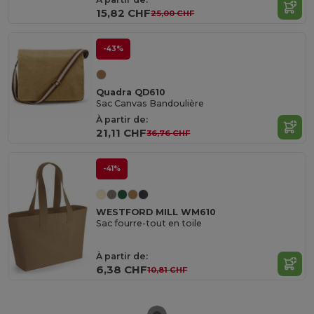
15,82 CHF
25,00 CHF
-43%
Quadra QD610
Sac Canvas Bandoulière
À partir de:
21,11 CHF
36,76 CHF
-41%
WESTFORD MILL WM610
Sac fourre-tout en toile
À partir de:
6,38 CHF
10,81 CHF