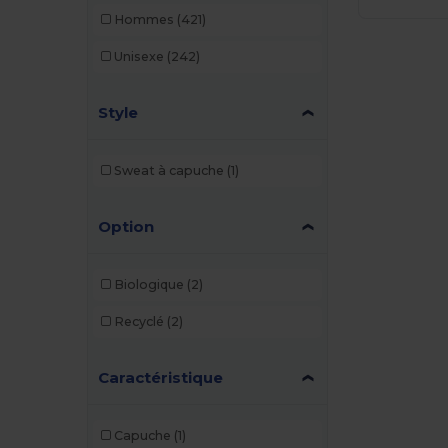
Hommes
(421)
Unisexe
(242)
Style
Sweat à capuche
(1)
Option
Biologique
(2)
Recyclé
(2)
Caractéristique
Capuche
(1)