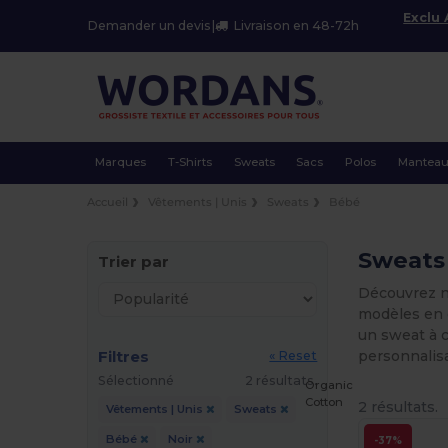
Exclu
Demander un devis
|
Livraison en 48-72h
Marques
T-Shirts
Sweats
Sacs
Polos
Mantea
Accueil
Vêtements | Unis
Sweats
Bébé
Sweats
Trier par
Découvrez n
modèles en c
un sweat à c
Filtres
personnalisa
« Reset
Sélectionné
2 résultats.
Organic
Cotton
2 résultats.
Vêtements | Unis
Sweats
Bébé
Noir
-37%