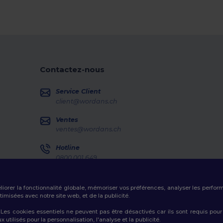
Contactez-nous
Service Client
client@wordans.ch
Ventes
ventes@wordans.ch
Hotline
0800 001 649
Lundi - Jeudi : 10h-13h & 14h-17h30 Vendredi : 10h-14h
Suivi de commande
éliorer la fonctionnalité globale, mémoriser vos préférences, analyser les perfo
misées avec notre site web, et de la publicité.
es cookies essentiels ne peuvent pas être désactivés car ils sont requis pour
tilisés pour la personnalisation, l'analyse et la publicité.