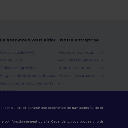
Laissez-nous vous aider
Notre entreprise
Centre d'aide (FAQ)
Qui sommes-nous
Prix de Gros
Pour les influenceurs
T-shirts en gros local
Contactez-nous
Magasin de vêtements locaux
Centre de carrières
Retours et remboursements
Glossaire
Méthodes d'expédition
Codes Promo
rmances du site et garantir une expérience de navigation fluide et
 le bon fonctionnement du site. Cependant, vous pouvez choisir