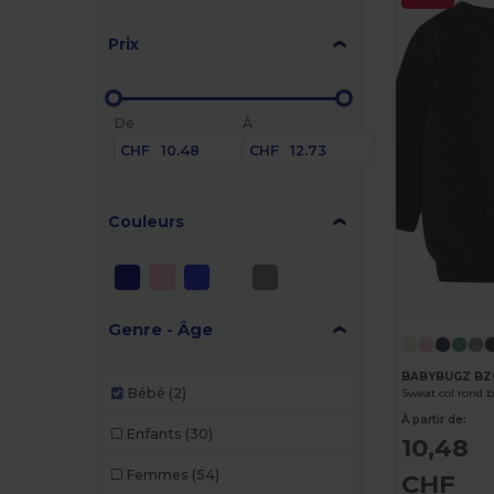
Prix
De
À
CHF
CHF
Couleurs
Genre - Âge
BABYBUGZ BZ
Bébé
(2)
Sweat col rond 
À partir de:
Enfants
(30)
10,48
Femmes
(54)
CHF