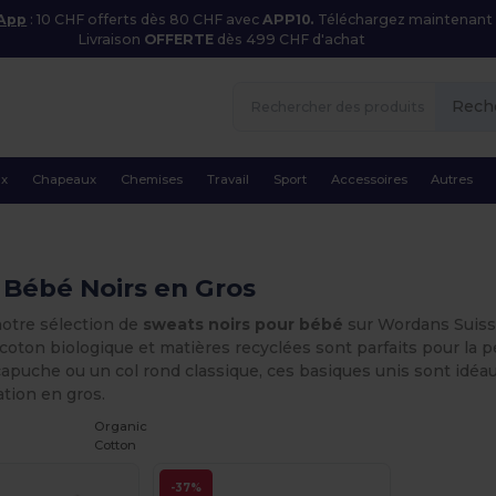
 App
: 10 CHF offerts dès 80 CHF avec
APP10.
Téléchargez maintenant
Livraison
OFFERTE
dès 499 CHF d'achat
Rech
ux
Chapeaux
Chemises
Travail
Sport
Accessoires
Autres
 Bébé Noirs en Gros
otre sélection de
sweats noirs pour bébé
sur Wordans Suisse.
oton biologique et matières recyclées sont parfaits pour la p
apuche ou un col rond classique, ces basiques unis sont idéa
tion en gros.
Organic
Cotton
-37%