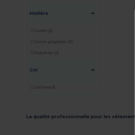
Matière
Coton
(2)
Coton-polyester
(2)
Polyester
(2)
Col
Col rond
(1)
La qualité professionnelle pour les vêtemen