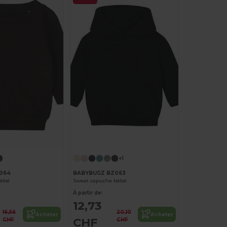
+1
064
BABYBUGZ BZ063
bébé
Sweat capuche bébé
À partir de:
12,73
16,56
20,10
Acheter
Acheter
CHF
CHF
CHF