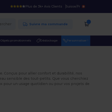
Plus de 3k+ Avis Clients
Suisse
/
Fr
ercher
Suivre ma commande
Objets promotionnels
Déstockage
Personnaliser !
 Conçus pour allier confort et durabilité, nos
eau sensible des tout-petits. Que vous cherchiez
ux pour un usage quotidien ou pour vos projets de