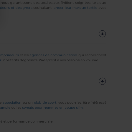
s garantissons des textiles aux finitions soignées, tels que
ateurs et designers
souhaitant
lancer leur marque textile
avec
imprimeurs
et les
agences de communication
qui recherchent
r
, nos tarifs dégressifs s'adaptent à vos besoins en volume.
ne
association
ou un
club de sport
, vous pourriez être intéressé
 ample
ou les
sweats pour hommes en coupe slim
.
lité et performance commerciale.