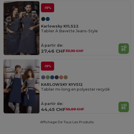
-19%
Karlowsky KYLS22
Tablier À Bavette Jeans-Style
À partir de:
27,46 CHF
33,95 CHF
-19%
KARLOWSKY KYVS12
Tablier mi-long en polyester recyclé
À partir de:
44,45 CHF
55,09 CHF
Affichage De Tous Les Produits.