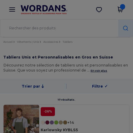
×
Appli Wordans
Obtenir l'appli
Meilleurs prix sur l’app !
Accueil
Vêtements | Unis
Accessoires
Tabliers
Tabliers Unis et Personnalisables en Gros en Suisse
Découvrez notre sélection de tabliers unis et personnalisables en
Suisse. Que vous soyez un professionnel de …
En voir plus
Trier par
Filtre
✓
17 résultats.
-26%
+14
Karlowsky KYBLS5