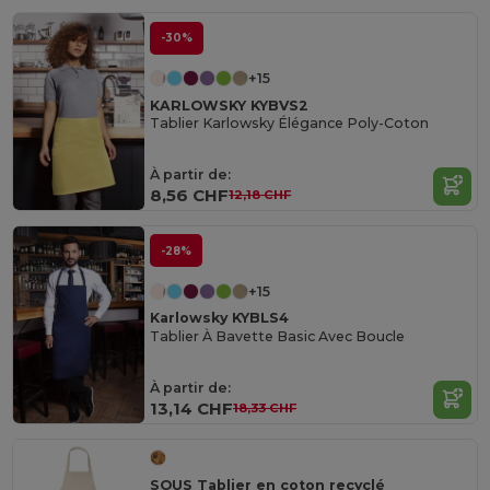
-30%
+15
KARLOWSKY KYBVS2
Tablier Karlowsky Élégance Poly-Coton
À partir de:
8,56 CHF
12,18 CHF
-28%
+15
Karlowsky KYBLS4
Tablier À Bavette Basic Avec Boucle
À partir de:
13,14 CHF
18,33 CHF
SOUS Tablier en coton recyclé