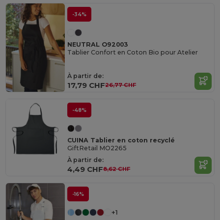
-34%
NEUTRAL O92003
Tablier Confort en Coton Bio pour Atelier
À partir de:
17,79 CHF
26,77 CHF
-48%
CUINA Tablier en coton recyclé
GiftRetail MO2265
À partir de:
4,49 CHF
8,62 CHF
-16%
+1