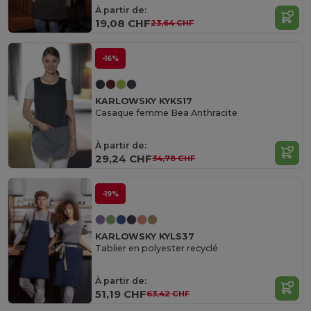
À partir de:
19,08 CHF
23,64 CHF
-16%
KARLOWSKY KYKS17
Casaque femme Bea Anthracite
À partir de:
29,24 CHF
34,78 CHF
-19%
KARLOWSKY KYLS37
Tablier en polyester recyclé
À partir de:
51,19 CHF
63,42 CHF