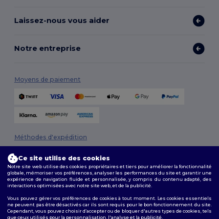
Laissez-nous vous aider
Notre entreprise
Moyens de paiement
Méthodes d'expédition
Ce site utilise des cookies
Notre site web utilise des cookies propriétaires et tiers pour améliorer la fonctionnalité
globale, mémoriser vos préférences, analyser les performances du site et garantir une
expérience de navigation fluide et personnalisée, y compris du contenu adapté, des
interactions optimisées avec notre site web, et de la publicité.
Vous pouvez gérer vos préférences de cookies à tout moment. Les cookies essentiels
ne peuvent pas être désactivés car ils sont requis pour le bon fonctionnement du site.
Suivez-nous
Cependant, vous pouvez choisir d’accepter ou de bloquer d'autres types de cookies, tels
que ceux utilisés pour la personnalisation, l'analyse et la publicité.