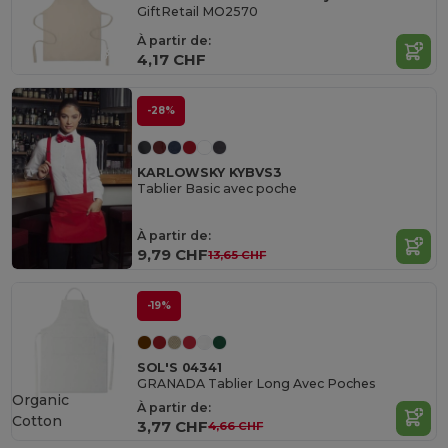
GiftRetail MO2570
À partir de:
4,17 CHF
-28%
KARLOWSKY KYBVS3
Tablier Basic avec poche
À partir de:
9,79 CHF
13,65 CHF
-19%
SOL'S 04341
GRANADA Tablier Long Avec Poches
Organic
À partir de:
Cotton
3,77 CHF
4,66 CHF