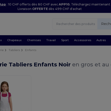
 App
: 10 CHF offerts dès 80 CHF avec
APP10.
Téléchargez maintenant
Livraison
OFFERTE
dès 499 CHF d'achat
Rech
ux
Chapeaux
Chemises
Travail
Sport
Accessoires
Autres
rie
Tabliers
Enfants
rie Tabliers Enfants Noir
en gros et au 