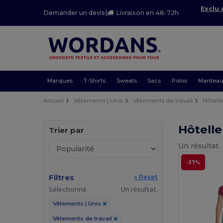
Exclu
Demander un devis
|
Livraison en 48-72h
Marques
T-Shirts
Sweats
Sacs
Polos
Mantea
Accueil
Vêtements | Unis
Vêtements de travail
Hôtelle
Hôtelle
Trier par
Un résultat.
-37%
Filtres
« Reset
Sélectionné
Un résultat.
Vêtements | Unis
Vêtements de travail