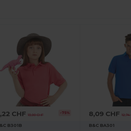
3,22 CHF
8,09 CHF
-75%
13,00 CHF
12,74
&C B301B
B&C BA301