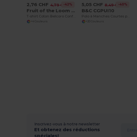
2,76 CHF
5,05 CHF
-42%
-40%
4,79 CHF
8,49 CHF
Fruit of the Loom SC61212
B&C CGPUI10
T-shirt Coton Belcoro Confortable
Polo à Manches Courtes pour Homme
+4 Couleurs
+20 Couleurs
Inscrivez-vous à notre newsletter
Et obtenez des réductions
spéciales!