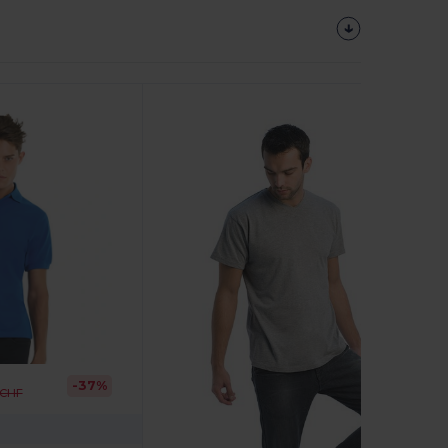
-37%
 CHF