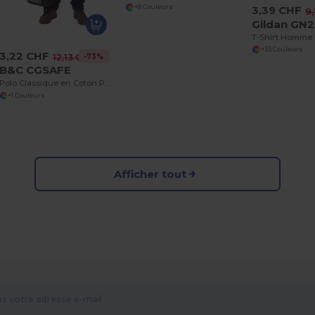
3,39 CHF
+8 Couleurs
9
Gildan GN
T-Shirt Homme 
+33 Couleurs
3,22 CHF
-73%
12,13 CHF
B&C CGSAFE
Polo Classique en Coton Peigné Confortable
+1 Couleurs
Afficher tout