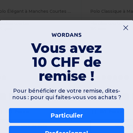
Polo Élégant à Manches Courtes Safran
anches courtes
Manches courtes
80 gsm
180 gsm
Vous avez
10 CHF de
remise !
Pour bénéficier de votre remise, dites-
nous : pour qui faites-vous vos achats ?
5/6
7/8
9/11
12/14
S
M
L
XL
W1
France
W1
France
Particulier
Voir Article
Voir Art