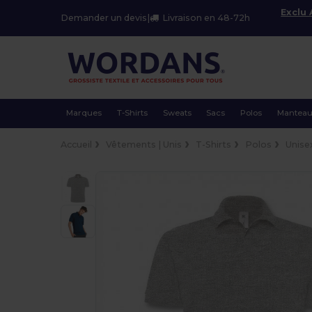
Exclu
Demander un devis
|
Livraison en 48-72h
Marques
T-Shirts
Sweats
Sacs
Polos
Mantea
Accueil
Vêtements | Unis
T-Shirts
Polos
Unise