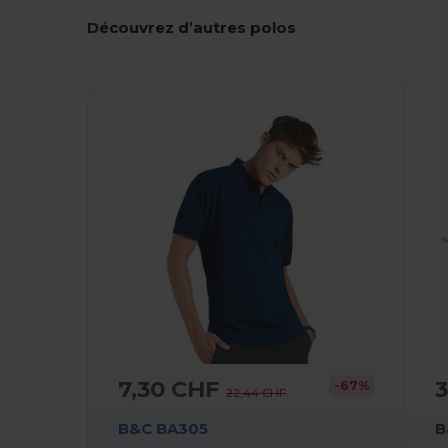
Découvrez d’autres polos
7,30 CHF
-67%
22,44 CHF
B&C BA305
B