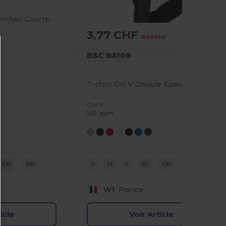
Polo Classique à Manches Courtes Élégant
3,77 CHF
-55%
8,29 CHF
B&C BA108
T-shirt Col V Double Épaisseur Confort
Col V
145 gsm
2XL
3XL
S
M
L
XL
2XL
W1
France
icle
Voir Article