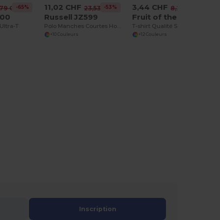
11,02 CHF
3,44 CHF
-65%
-53%
-58%
,79 CHF
23,53 CHF
8,23 CHF
200
Russell JZ599
Fruit of the Loom SC210
Ultra-T
Polo Manches Courtes Homme
T-shirt Qualité Supérieure
+10 Couleurs
+12 Couleurs
Inscription