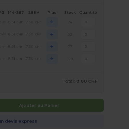
143
144-287
288 +
Plus
Stock
Quantité
+
8.51
7.30
74
CHF
CHF
CHF
+
8.51
7.30
52
CHF
CHF
CHF
+
8.51
7.30
77
CHF
CHF
CHF
+
8.51
7.30
129
CHF
CHF
CHF
Total:
0.00 CHF
Ajouter au Panier
n devis express