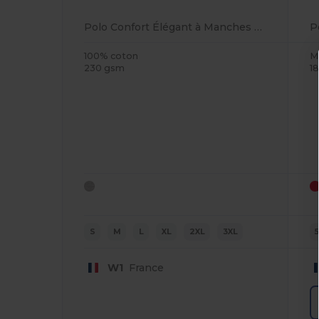
Polo Confort Élégant à Manches Courtes
100% coton
M
230 gsm
1
S
M
L
XL
2XL
3XL
W1
France