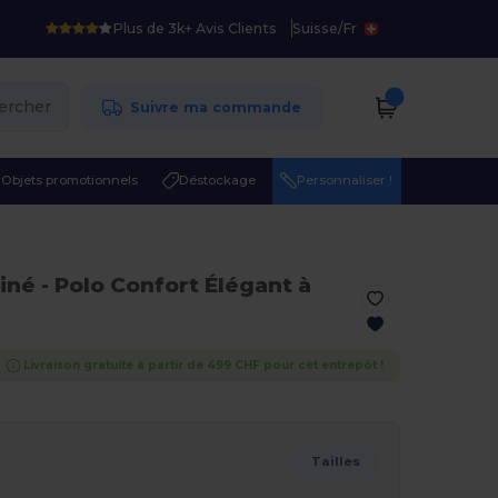
Plus de 3k+ Avis Clients
Suisse
/
Fr
ercher
Suivre ma commande
Objets promotionnels
Déstockage
Personnaliser !
hiné
- Polo Confort Élégant à
Livraison gratuite à partir de 499 CHF pour cet entrepôt !
Tailles