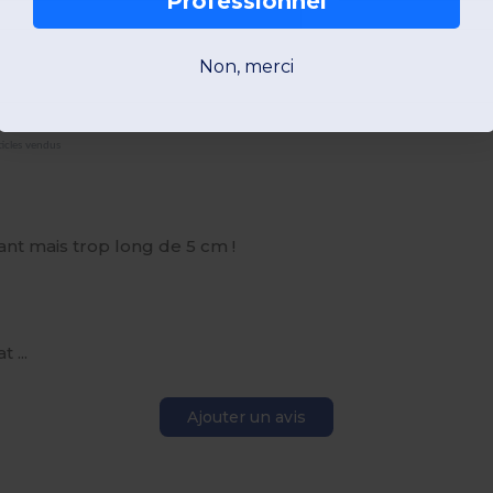
Professionnel
Non, merci
ticles vendus
ant mais trop long de 5 cm !
 ...
Ajouter un avis