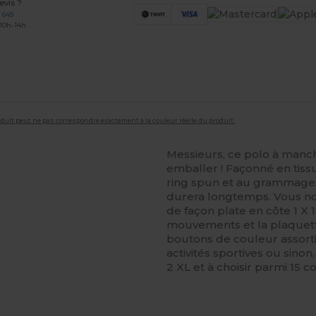
vis ?
 649
 10h-14h
roduit peut ne pas correspondre exactement à la couleur réelle du produit.
Messieurs, ce polo à manc
emballer ! Façonné en tis
ring spun et au grammage d
durera longtemps. Vous not
de façon plate en côte 1 X 1
mouvements et la plaquet
boutons de couleur assort
activités sportives ou sinon
2 XL et à choisir parmi 15 co