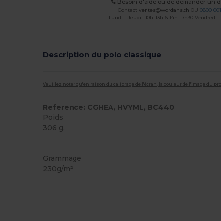
Besoin d'aide ou de demander un de
Contact
ventes@wordans.ch
OU
0800 001
Lundi - Jeudi : 10h-13h & 14h-17h30 Vendredi :
Description du polo classique
Veuillez noter qu'en raison du calibrage de l'écran, la couleur de l'image du p
Reference: CGHEA, HVYML, BC440
Poids
306 g.
Personnalisé
Grammage
230g/m²