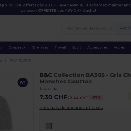
 App
: 10 CHF offerts dès 80 CHF avec
APP10.
Téléchargez maintenant
Livraison
OFFERTE
dès 499 CHF d'achat
Rech
ux
Chapeaux
Chemises
Travail
Sport
Accessoires
Autres
xe
B&C BA305
B&C
Collection BA305
- Gris C
Manches Courtes
W1
À partir de
7.30 CHF
-
67
%
22.44 CHF
hors frais de douanes et taxes