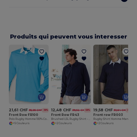
Produits qui peuvent vous interesser
21,61 CHF
12,48 CHF
19,58 CHF
35,05 CHF
39,52 CHF
33,64 CHF
-38%
-68%
-42%
Front Row FR100
Front Row FR43
Front row FR003
Polo Rugby Homme 100% Coton
Brushed LSL Rugby Shirt - Polo Rugby Émerisé
Rugby Shirt Homme Manches Courtes 100% Coton
+5 Couleurs
+2 Couleurs
+2 Couleurs