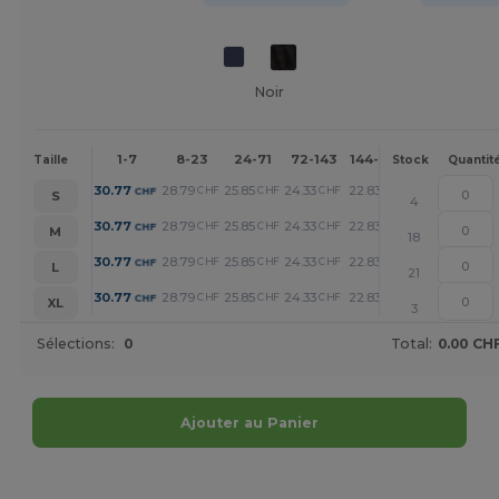
Noir
1-7
8-23
24-71
72-143
144-287
288 +
Plu
Taille
Stock
Quantit
+
30.77
28.79
25.85
24.33
22.83
19.58
CHF
CHF
CHF
CHF
CHF
CHF
S
4
+
30.77
28.79
25.85
24.33
22.83
19.58
CHF
CHF
CHF
CHF
CHF
CHF
M
18
+
30.77
28.79
25.85
24.33
22.83
19.58
CHF
CHF
CHF
CHF
CHF
CHF
L
21
+
30.77
28.79
25.85
24.33
22.83
19.58
CHF
CHF
CHF
CHF
CHF
CHF
XL
3
Sélections:
0
Total:
0.00 CH
Ajouter au Panier
Personnalisez-le !