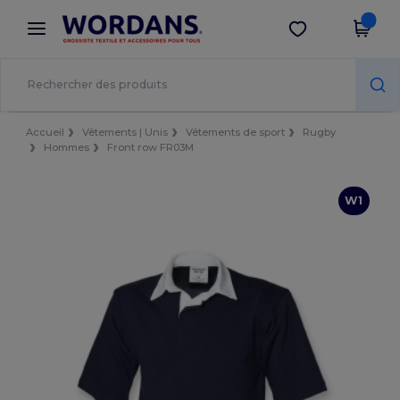
×
Appli Wordans
Obtenir l'appli
Meilleurs prix sur l’app !
Accueil
Vêtements | Unis
Vêtements de sport
Rugby
Hommes
Front row FR03M
W1