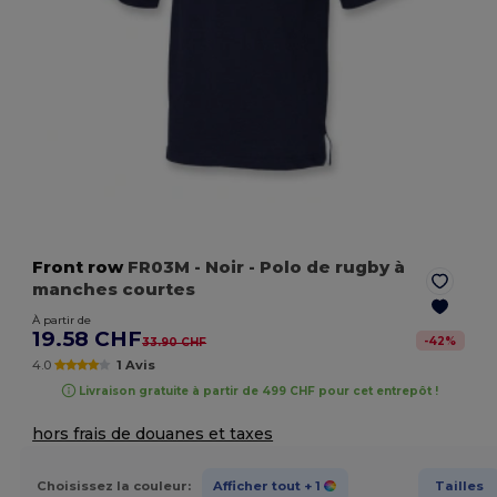
Front row
FR03M
- Noir
- Polo de rugby à
manches courtes
À partir de
19.58 CHF
-
42
%
33.90 CHF
4.0
1 Avis
Livraison gratuite à partir de 499 CHF pour cet entrepôt !
hors frais de douanes et taxes
Choisissez la couleur:
Afficher tout
+ 1
Tailles