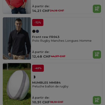
À partir de:
14,21 CHF
24,16 CHF
-72%
Front row FR043
Polo Rugby Manches Longues Homme
À partir de:
12,48 CHF
44,57 CHF
-40%
MUMBLES MM584
Peluche ballon de rugby
À partir de:
10,91 CHF
18,10 CHF