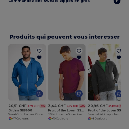
Commandez des sweats zippés en gros
Produits qui peuvent vous interesser
20,51 CHF
3,44 CHF
20,96 CHF
31,71 CHF
6,77 CHF
34,19 CHF
-35%
-49%
-39%
Gildan GI18600
Fruit of the Loom SS044
Fruit of the Loom SS822
Sweat-Shirt Homme Zippé avec Capuche
T-Shirt Homme Super Premium
Sweat-shirt à capuche zippé Premium 70/30
+17 Couleurs
+10 Couleurs
+8 Couleurs