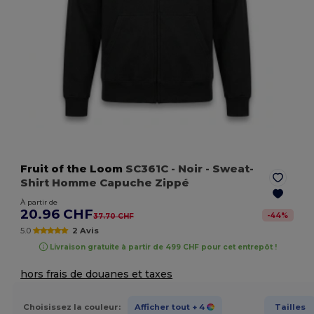
Fruit of the Loom
SC361C
- Noir
- Sweat-
Shirt Homme Capuche Zippé
À partir de
20.96 CHF
-
44
%
37.70 CHF
5.0
2 Avis
Livraison gratuite à partir de 499 CHF pour cet entrepôt !
hors frais de douanes et taxes
Choisissez la couleur:
Afficher tout
+ 4
Tailles