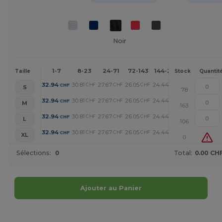
Noir
1-7
8-23
24-71
72-143
144-287
288 +
Plu
Taille
Stock
Quantit
+
32.94
30.81
27.67
26.05
24.44
20.96
CHF
CHF
CHF
CHF
CHF
CHF
S
78
+
32.94
30.81
27.67
26.05
24.44
20.96
CHF
CHF
CHF
CHF
CHF
CHF
M
163
+
32.94
30.81
27.67
26.05
24.44
20.96
CHF
CHF
CHF
CHF
CHF
CHF
L
106
+
32.94
30.81
27.67
26.05
24.44
20.96
CHF
CHF
CHF
CHF
CHF
CHF
XL
0
Sélections:
0
Total:
0.00 CH
Ajouter au Panier
Personnalisez-le !