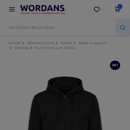
×
Appli Wordans
Obtenir l'appli
Meilleurs prix sur l’app !
Accueil
Vêtements | Unis
Sweats
Sweat à capuche
Hommes
Fruit of the Loom SC361C
W1