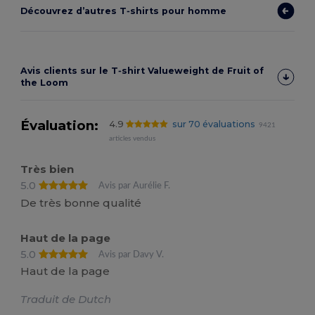
Découvrez d’autres T‑shirts pour homme
Avis clients sur le T‑shirt Valueweight de Fruit of
the Loom
Évaluation:
4.9
sur 70 évaluations
9421
articles vendus
Très bien
5.0
Avis par Aurélie F.
De très bonne qualité
Haut de la page
5.0
Avis par Davy V.
Haut de la page
Traduit de Dutch