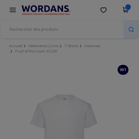
×
Appli Wordans
Obtenir l'appli
Meilleurs prix sur l’app !
Accueil
Vêtements | Unis
T-Shirts
Hommes
Fruit of the Loom SC230
W1