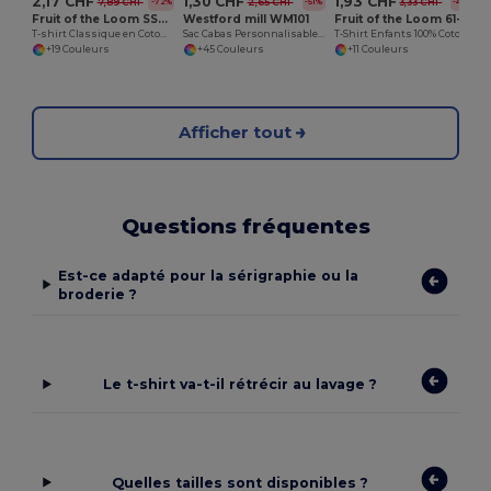
2,17 CHF
1,30 CHF
1,93 CHF
7,89 CHF
2,65 CHF
3,33 CHF
-72%
-51%
-42%
Fruit of the Loom SS048
Westford mill WM101
Fruit of the Loom 61-033-0
T-shirt Classique en Coton pour Hommes
Sac Cabas Personnalisable en Coton Westford Mill
T-Shirt Enfants 100% Coton Value Weight
+19 Couleurs
+45 Couleurs
+11 Couleurs
Afficher tout
Questions fréquentes
Est-ce adapté pour la sérigraphie ou la
broderie ?
Le t-shirt va-t-il rétrécir au lavage ?
Quelles tailles sont disponibles ?