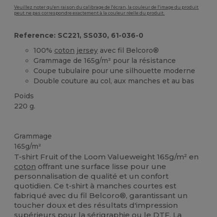
Veuillez noter qu'en raison du calibrage de l'écran, la couleur de l'image du produit
peut ne pas correspondre exactement à la couleur réelle du produit.
Reference: SC221, SS030, 61-036-0
100%
coton
jersey
avec fil Belcoro®
Grammage de 165g/m² pour la résistance
Coupe tubulaire pour une silhouette moderne
Double couture au col, aux manches et au bas
Poids
220 g.
Personnalisé
Stock élévé
Grammage
165g/m²
T-shirt Fruit of the Loom Valueweight 165g/m² en
coton
offrant une surface lisse pour une
personnalisation de qualité et un confort
quotidien. Ce t-shirt à manches courtes est
fabriqué avec du fil Belcoro®, garantissant un
toucher doux et des résultats d'impression
supérieurs pour la
sérigraphie
ou le DTF. La