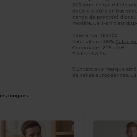
205 g/m², ce qui reflète u
double piqûre en bas et au
bande de propreté d’épaule
modèle. Ce T-shirt est dispo
Référence : GI2400
Fabrication : 100%
Coton
je
Grammage : 205 g/m²
Tailles : S à 2XL
En tant que marque améri
de celles européennes. Cet 
hes longues