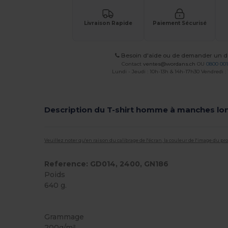
Livraison Rapide
Paiement Sécurisé
Besoin d'aide ou de demander un de
Contact
ventes@wordans.ch
OU
0800 001
Lundi - Jeudi : 10h-13h & 14h-17h30 Vendredi :
Description du T-shirt homme à manches lo
Veuillez noter qu'en raison du calibrage de l'écran, la couleur de l'image du p
Reference: GD014, 2400, GN186
Poids
640 g.
Personnalisé
Grammage
200g/m²