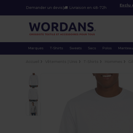
Exclu
Demander un devis
|
Livraison en 48-72h
Marques
T-Shirts
Sweats
Sacs
Polos
Mantea
Accueil
Vêtements | Unis
T-Shirts
Hommes
Gi