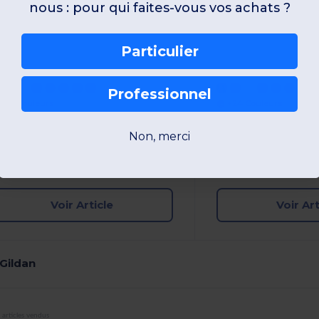
nous : pour qui faites-vous vos achats ?
Particulier
Professionnel
+21 Couleurs
+24 Couleurs
S
M
L
XL
XXL
3XL
S
M
L
XL
Non, merci
W1
France
W1
France
Voir Article
Voir Art
 Gildan
articles vendus