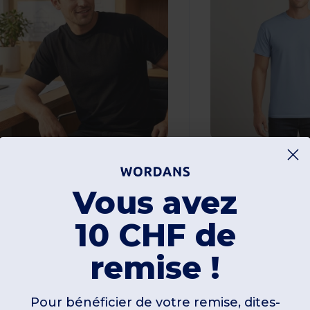
3,39 CHF
3,39 CHF
-34%
5,16 CHF
10,89
ildan GI2000
Gildan 2000
Vous avez
10 CHF de
ee Shirt Homme 100% Coton
T-Shirt Homme Ult
oton
100% coton
remise !
195 gsm
Pour bénéficier de votre remise, dites-