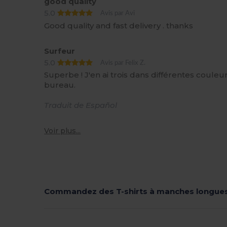
good quality
5.0
Avis par Avi
Good quality and fast delivery . thanks
Surfeur
5.0
Avis par Felix Z.
Superbe ! J'en ai trois dans différentes couleur
bureau.
Traduit de Español
Voir plus...
Commandez des T-shirts à manches longue