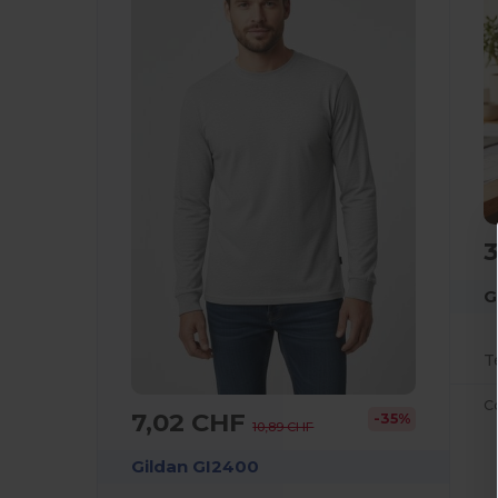
G
T
C
7,02 CHF
-35%
10,89 CHF
Gildan GI2400