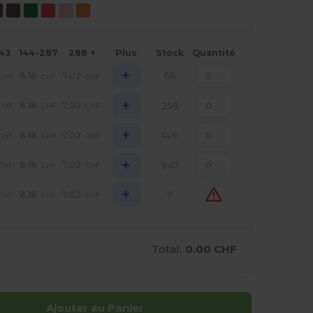
143
144-287
288 +
Plus
Stock
Quantité
+
8.18
7.02
68
CHF
CHF
CHF
+
8.18
7.02
258
CHF
CHF
CHF
+
8.18
7.02
149
CHF
CHF
CHF
+
8.18
7.02
847
CHF
CHF
CHF
+
8.18
7.02
0
CHF
CHF
CHF
Total:
0.00 CHF
Ajouter au Panier