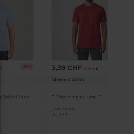
3,39 CHF
-69%
-65%
 CHF
9,79 CHF
Gildan GN200
ra 100% Coton
T-Shirt Homme Ultra-T
100% coton
205 gsm