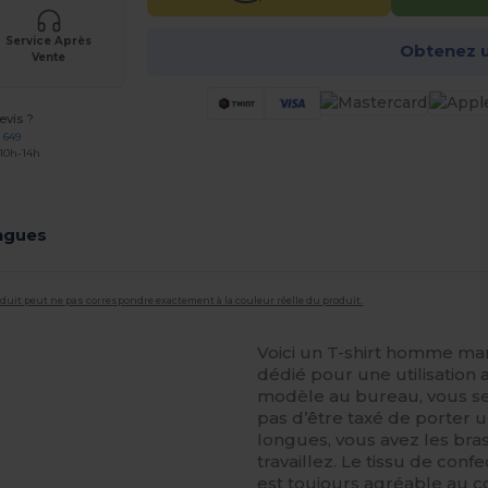
Service Après
Obtenez u
Vente
vis ?
 649
 10h-14h
ngues
roduit peut ne pas correspondre exactement à la couleur réelle du produit.
Voici un T-shirt homme ma
dédié pour une utilisation 
modèle au bureau, vous ser
pas d’être taxé de porter 
longues, vous avez les bras
travaillez. Le tissu de conf
est toujours agréable au 