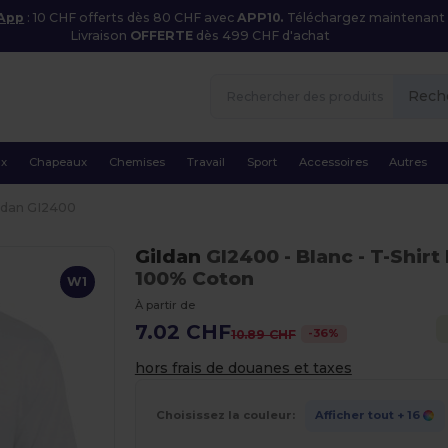
 App
: 10 CHF offerts dès 80 CHF avec
APP10.
Téléchargez maintenant
Livraison
OFFERTE
dès 499 CHF d'achat
Rech
ux
Chapeaux
Chemises
Travail
Sport
Accessoires
Autres
ldan GI2400
Gildan
GI2400
- Blanc
- T-Shir
100% Coton
W1
À partir de
7.02 CHF
-
36
%
10.89 CHF
hors frais de douanes et taxes
Choisissez la couleur:
Afficher tout
+ 16