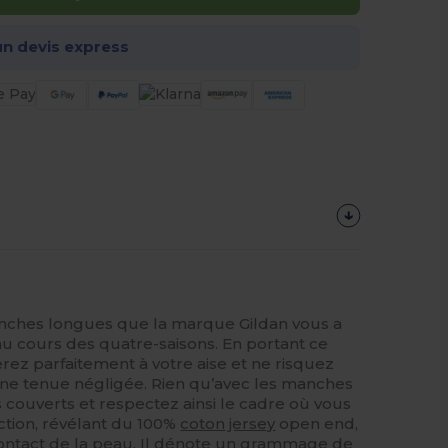
n devis express
nches longues que la marque Gildan vous a
au cours des quatre-saisons. En portant ce
ez parfaitement à votre aise et ne risquez
une tenue négligée. Rien qu’avec les manches
 couverts et respectez ainsi le cadre où vous
ection, révélant du 100%
coton
jersey
open end,
contact de la peau. Il dénote un grammage de