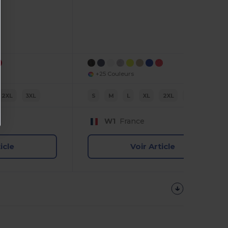
+25 Couleurs
2XL
3XL
S
M
L
XL
2XL
3XL
W1
France
icle
Voir Article