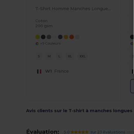
T-Shirt Homme Manches Longues 100% Coton
Coton
200 gsm
+9 Couleurs
S
M
L
XL
XXL
W1
France
Avis clients sur le T-shirt à manches longues
Évaluation:
5.0
sur 23 évaluations
3355 