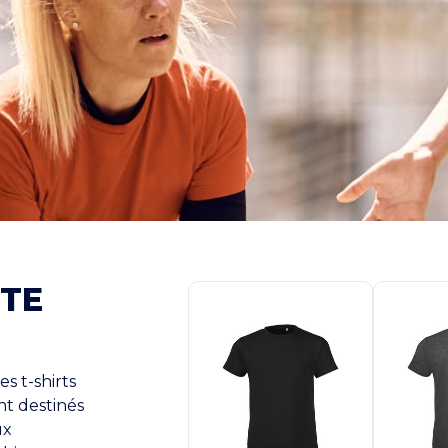
UTE
s t-shirts
ent destinés
ux