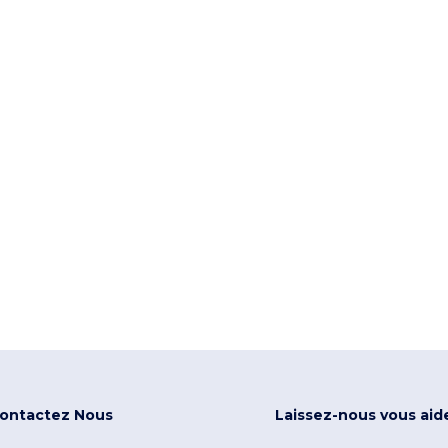
des moments extraordinaires qu’ils
ontactez Nous
Laissez-nous vous aid