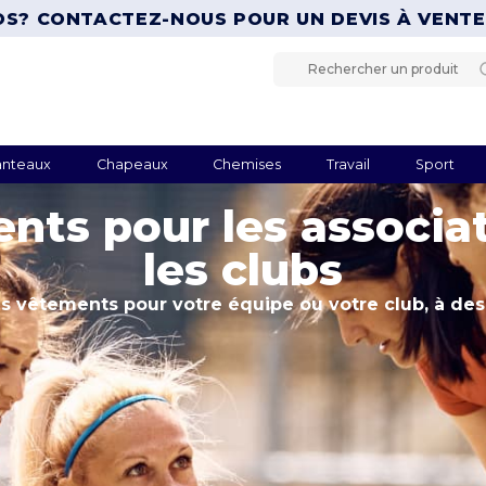
OS? CONTACTEZ-NOUS POUR UN DEVIS À
VENT
nteaux
Chapeaux
Chemises
Travail
Sport
nts pour les associat
les clubs
 vêtements pour votre équipe ou votre club, à des 