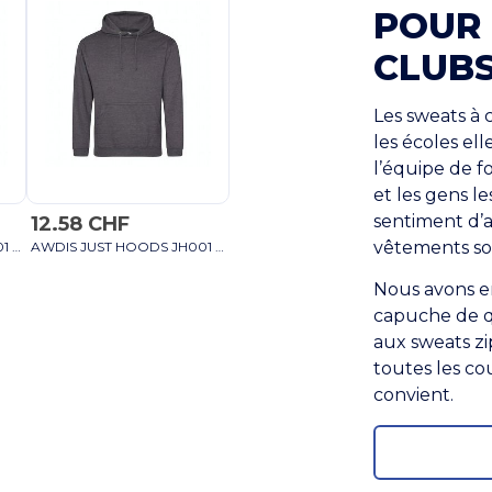
POUR 
CLUBS
Les sweats à 
les écoles el
l’équipe de fo
et les gens le
sentiment d’a
12.58 CHF
vêtements son
AWDIS JUST HOODS JH001 - Sweat à Capuche Confort et Style Unisexe bleu ciel
AWDIS JUST HOODS JH001 - Sweat à Capuche Confort et Style Unisexe bleu ciel
Nous avons e
capuche de q
aux sweats zi
toutes les cou
convient.