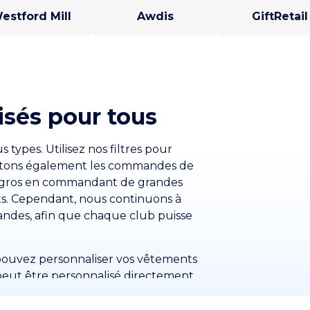
estford Mill
Awdis
GiftRetail
sés pour tous
ypes. Utilisez nos filtres pour
ptons également les commandes de
 de gros en commandant de grandes
ts. Cependant, nous continuons à
andes, afin que chaque club puisse
 pouvez personnaliser vos vêtements
 peut être personnalisé directement
mplir un formulaire de demande et
us brefs délais. Personnalisez votre