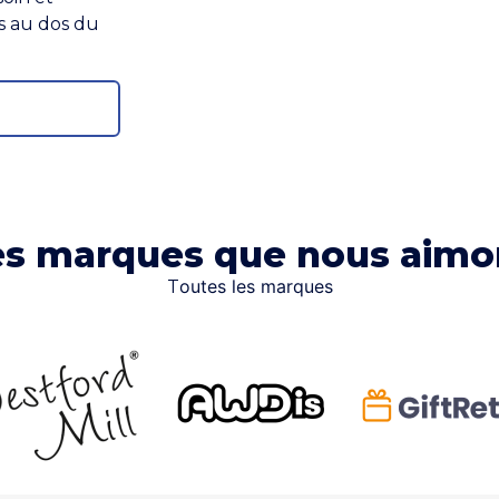
s au dos du
es marques que nous aimo
outes les marques
T