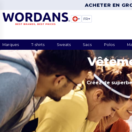
ACHETER EN GR
FR
Marques
T-shirts
Sweats
Sacs
Polos
Ma
Vêteme
Créez de superbes