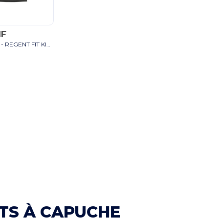
HF
SOL'S 01183 - REGENT FIT KIDS Tee Shirt Enfant Col Rond blanc
TS À CAPUCHE