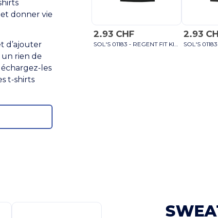
shirts
 et donner vie
2.93 CHF
2.93 C
t d’ajouter
SOL'S 01183 - REGENT FIT KIDS Tee Shirt Enfant Col Rond blanc
 un rien de
léchargez-les
s t-shirts
SWEA