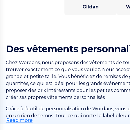
Gildan
W
Des vêtements personnali
Chez Wordans, nous proposons des vêtements de tous t
trouver exactement ce que vous voulez. Nous acce
grande et petite taille. Vous bénéficiez de remises
quantités, ce qui est idéal pour les grands événemen
proposer des prix intéressants pour les petites comm
créer ses propres vêtements personnalisés.
Grâce à l’outil de personnalisation de Wordans, vous
en un rien de temps. Tout ce qui porte le label bleu
Read more
sur le site. Pour les autres articles, vous pouvez re
notre équipe commerciale vous contactera dans les pl