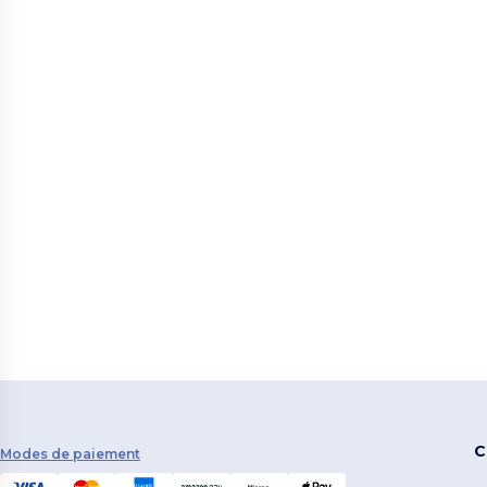
monde avec Wordans et offrez à chacun un souvenir 
passent ensemble.
C
Modes de paiement