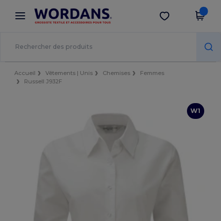
×
Appli Wordans
Obtenir l'appli
Meilleurs prix sur l’app !
Accueil
Vêtements | Unis
Chemises
Femmes
Russell J932F
W1