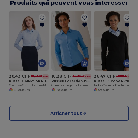
Produits qui peuvent vous interesser
H
20,43 CHF
18,28 CHF
26,47 CHF
33,43 CHF
24,72 CHF
47,77 CHF
-39%
-26%
-45%
Russell Collection RU932F
Russell Collection J934F
Russell Europe R-710F-0
Chemise Oxford Femme Manches Longues
Chemise Élégante Femme en Popeline Facile d'Entretien
Ladies’ V-Neck Knitted Pullover
+5 Couleurs
+4 Couleurs
+2 Couleurs
Afficher tout