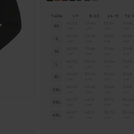
Taille
1-7
8-23
24-71
72-
40.05
37.46
33.64
31.68
XS
CHF
CHF
CHF
CHF
40.05
37.46
33.64
31.68
S
CHF
CHF
CHF
CHF
40.05
37.46
33.64
31.68
M
CHF
CHF
CHF
CHF
40.05
37.46
33.64
31.68
L
CHF
CHF
CHF
CHF
40.05
37.46
33.64
31.68
XL
CHF
CHF
CHF
CHF
40.05
37.46
33.64
31.68
2XL
CHF
CHF
CHF
CHF
46.07
43.10
38.70
36.44
3XL
CHF
CHF
CHF
CHF
 vos produits
46.07
43.10
38.70
36.44
4XL
CHF
CHF
CHF
CHF