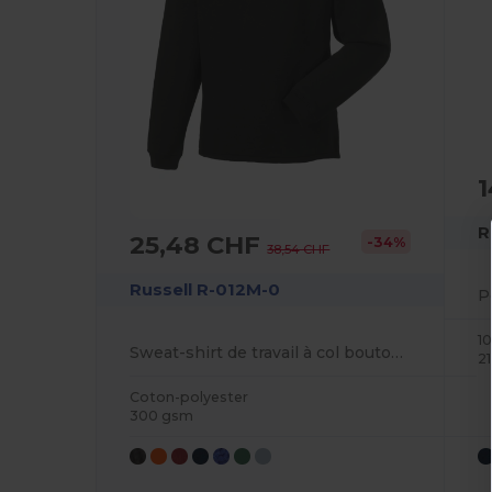
R
25,48 CHF
-34%
38,54 CHF
Russell R-012M-0
1
Sweat-shirt de travail à col boutonné
2
Coton-polyester
300 gsm