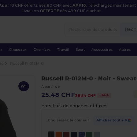
 App
: 10 CHF offerts dès 80 CHF avec
APP10.
Téléchargez maintenant
Livraison
OFFERTE
dès 499 CHF d'achat
Rech
ux
Chapeaux
Chemises
Travail
Sport
Accessoires
Autres
xe
Russell R-012M-0
Russell
R-012M-0
- Noir
- Sweat-
W1
À partir de
25.48 CHF
-
34
%
38.54 CHF
hors frais de douanes et taxes
Choisissez la couleur:
Afficher tout
+ 6