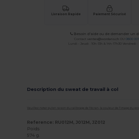
Livraison Rapide
Paiement Sécurisé
Besoin d'aide ou de demander un de
Contact
ventes@wordans.ch
OU
0800 001
Lundi - Jeudi : 10h-13h & 14h-17h30 Vendredi :
Description du sweat de travail à col
Veuillez noter qu'en raison du calibrage de l'écran, la couleur de l'image du p
Reference: RU012M, J012M, JZ012
Poids
574 g.