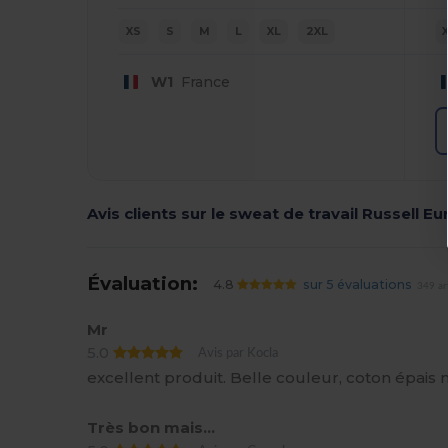
XS
S
M
L
XL
2XL
W1
France
Avis clients sur le sweat de travail Russell E
Évaluation:
4.8
sur 5 évaluations
349 ar
Mr
5.0
Avis par Kocla
excellent produit. Belle couleur, coton épais m
Très bon mais...