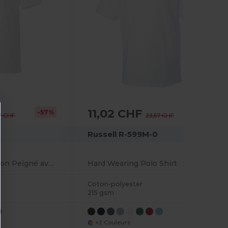
11,02 CHF
-57%
-53%
7 CHF
23,57 CHF
Russell R-599M-0
Polo Élégant en Coton Peigné avec Boutons
Hard Wearing Polo Shirt
Coton-polyester
215 gsm
+2 Couleurs