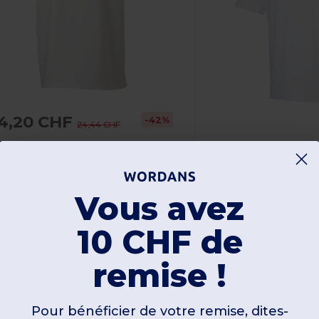
14,20 CHF
-42%
24,44 CHF
ussell R-577M-0
10,22 CHF
23,5
Russell R-569M-0
Polo Confort Élégant en Coton Premium
Vous avez
00% coton
10 CHF de
10 gsm
Laine
remise !
195 gsm
Pour bénéficier de votre remise, dites-