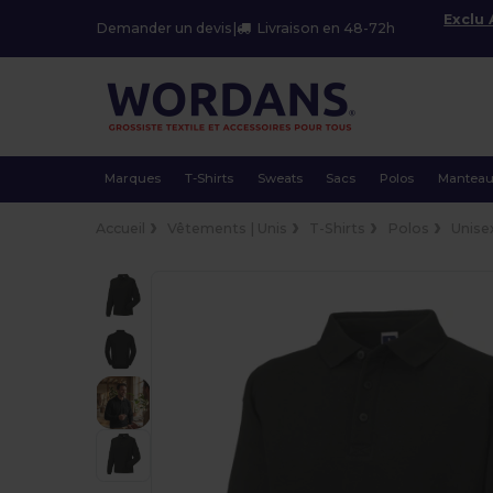
Exclu
Demander un devis
|
Livraison en 48-72h
Marques
T-Shirts
Sweats
Sacs
Polos
Mantea
Accueil
Vêtements | Unis
T-Shirts
Polos
Unise