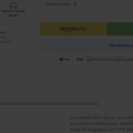
Sélections:
0
Service Après
Vente
vis ?
 649
 10h-14h
Obtenez u
roduit peut ne pas correspondre exactement à la couleur réelle du produit.
Ce sweat shirt pour les h
boutons métalliques plasti
peigné ringspun et 20% po