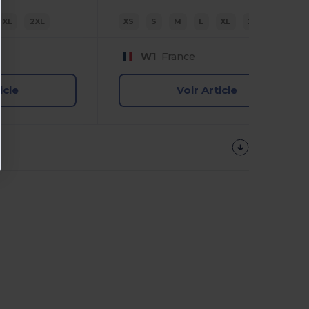
XL
2XL
XS
S
M
L
XL
2XL
W1
France
icle
Voir Article