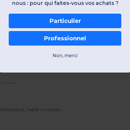
nous : pour qui faites-vous vos achats ?
XS
S
M
L
XL
2XL
XS
S
M
L
Particulier
W1
France
W1
France
Professionnel
Voir Article
Voir Art
Non, merci
urope
ticles vendus
olletonné. Taille correcte .