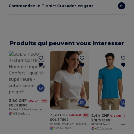
Commandez le T‑shirt Crusader en gros
Produits qui peuvent vous interesser
3,30 CHF
4,92 CHF
-33%
SOL'S 11500
T-shirt Col Rond Homme Impérial Confort - qualité supérieure - coton semi-peigné
+68 Couleurs
3,30 CHF
2,44 CHF
4,02 CHF
-18%
4,10 CHF
-41%
SOL'S 11502
SOL'S 11380
Imperial WOMEN Tee Shirt Femme Col Rond
REGENT Tee Shirt Unisexe Col Rond
+31 Couleurs
+50 Couleurs