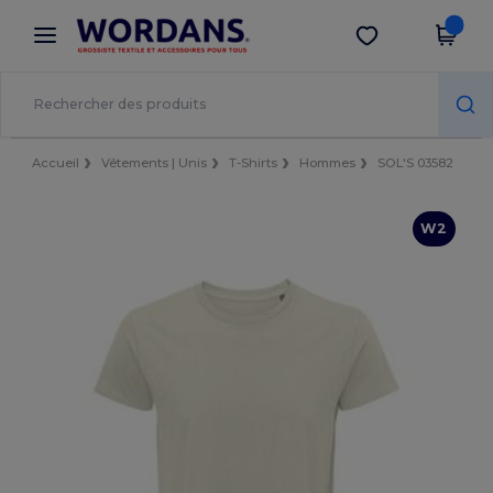
×
Appli Wordans
Obtenir l'appli
Meilleurs prix sur l’app !
Accueil
Vêtements | Unis
T-Shirts
Hommes
SOL'S 03582
W2