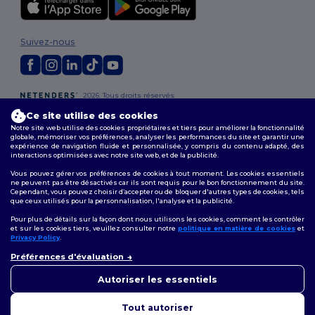
Suivez-nous
2026. Tous droits réservés
Conditions Générales
|
Politique de personnalisation
|
Politique de
Ce site utilise des cookies
Confidentialité
|
Politique de Cookies
|
Plan du Site
Notre site web utilise des cookies propriétaires et tiers pour améliorer la fonctionnalité
globale, mémoriser vos préférences, analyser les performances du site et garantir une
expérience de navigation fluide et personnalisée, y compris du contenu adapté, des
interactions optimisées avec notre site web, et de la publicité.
Vous pouvez gérer vos préférences de cookies à tout moment. Les cookies essentiels
ne peuvent pas être désactivés car ils sont requis pour le bon fonctionnement du site.
Cependant, vous pouvez choisir d’accepter ou de bloquer d'autres types de cookies, tels
que ceux utilisés pour la personnalisation, l'analyse et la publicité.
Pour plus de détails sur la façon dont nous utilisons les cookies, comment les contrôler
et sur les cookies tiers, veuillez consulter notre
politique en matière de cookies
et
Privacy Policy
.
👋
Bonjour
Préférences d'évaluation
Si vous avez des questions ou
des préoccupations, vous
Autoriser les essentiels
pouvez nous contacter à tout
moment. Notre chatbot est là
Tout autoriser
pour vous aider.