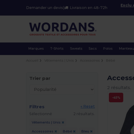
Exclu
Demander un devis
|
Livraison en 48-72h
Marques
T-Shirts
Sweats
Sacs
Polos
Mantea
Accueil
Vêtements | Unis
Accessoires
Bébé
Access
Trier par
2 résultats.
-45%
Filtres
« Reset
Sélectionné
2 résultats.
Vêtements | Unis
Accessoires
Bébé
Bleu