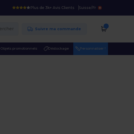
Plus de 3k+ Avis Clients
Suisse
/
Fr
ercher
Suivre ma commande
Objets promotionnels
Déstockage
Personnaliser !