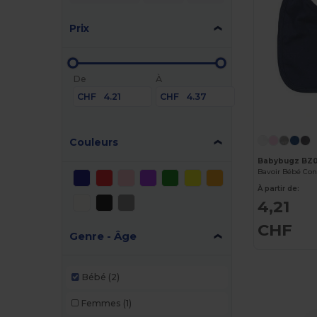
Prix
De
À
CHF
CHF
Couleurs
Babybugz BZ0
Bavoir Bébé Con
À partir de:
4,21
CHF
Genre - Âge
Bébé
(2)
Femmes
(1)