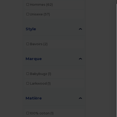
Hommes
(62)
Unisexe
(57)
Style
Bavoirs
(2)
Marque
Babybugz
(1)
Larkwood
(1)
Matière
100% coton
(1)