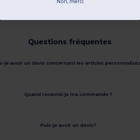
Non, merci
Questions fréquentes
s-je avoir un devis concernant les articles personnalisés
Quand recevrai-je ma commande ?
Puis-je avoir un devis?