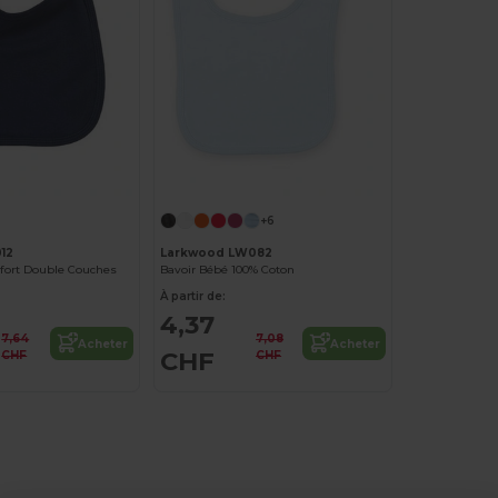
+6
12
Larkwood LW082
fort Double Couches
Bavoir Bébé 100% Coton
À partir de:
4,37
7,64
7,08
Acheter
Acheter
CHF
CHF
CHF