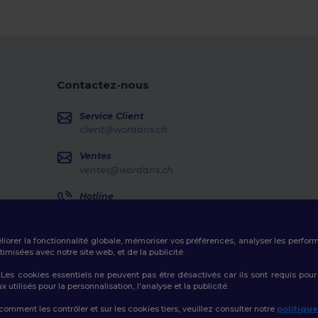
Contactez-nous
Service Client
client@wordans.ch
Ventes
ventes@wordans.ch
Hotline
0800 001 649
Lundi - Jeudi : 10h-13h & 14h-17h30 Vendredi : 10h-14h
éliorer la fonctionnalité globale, mémoriser vos préférences, analyser les perfo
Suivi de commande
misées avec notre site web, et de la publicité.
es cookies essentiels ne peuvent pas être désactivés car ils sont requis pour
tilisés pour la personnalisation, l'analyse et la publicité.
 comment les contrôler et sur les cookies tiers, veuillez consulter notre
politiqu