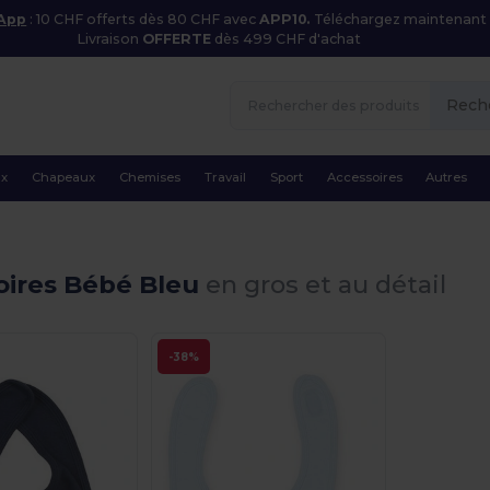
 App
: 10 CHF offerts dès 80 CHF avec
APP10.
Téléchargez maintenant
Livraison
OFFERTE
dès 499 CHF d'achat
Rech
ux
Chapeaux
Chemises
Travail
Sport
Accessoires
Autres
oires Bébé Bleu
en gros et au détail
-38%