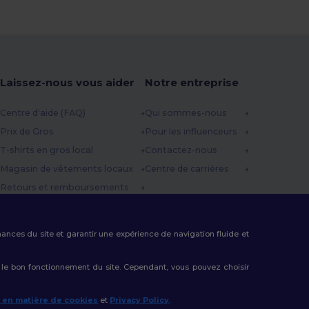
Laissez-nous vous aider
Notre entreprise
Centre d'aide (FAQ)
Qui sommes-nous
Prix de Gros
Pour les influenceurs
T-shirts en gros local
Contactez-nous
Magasin de vêtements locaux
Centre de carrières
Retours et remboursements
Glossaire
Méthodes d'expédition
rmances du site et garantir une expérience de navigation fluide et
Codes Promo
 le bon fonctionnement du site. Cependant, vous pouvez choisir
e en matière de cookies
et
Privacy Policy
.