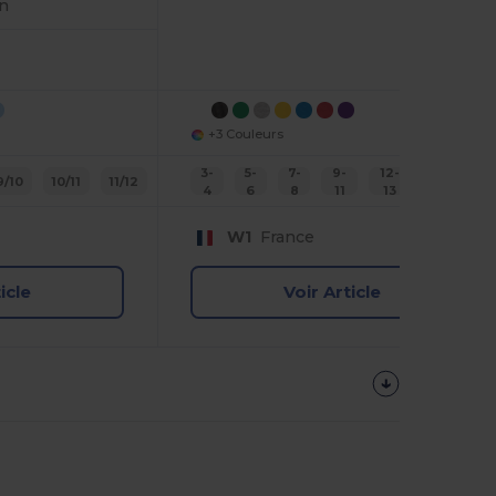
n
+3 Couleurs
3-
5-
7-
9-
12-
14-
9/10
10/11
11/12
4
6
8
11
13
15
W1
France
icle
Voir Article