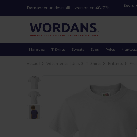
Exclu
Demander un devis
|
Livraison en 48-72h
Marques
T-Shirts
Sweats
Sacs
Polos
Mantea
Accueil
Vêtements | Unis
T-Shirts
Enfants
Fru