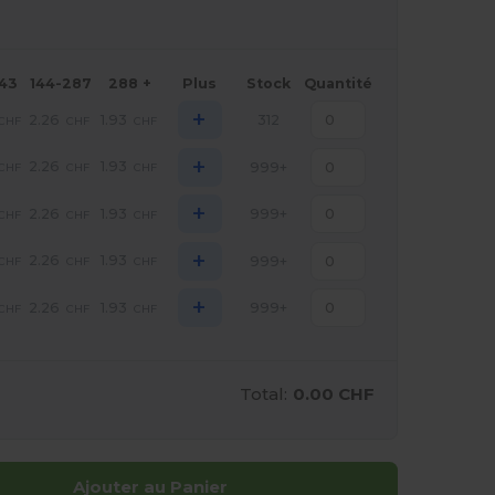
143
144-287
288 +
Plus
Stock
Quantité
+
2.26
1.93
312
CHF
CHF
CHF
+
2.26
1.93
999+
CHF
CHF
CHF
+
2.26
1.93
999+
CHF
CHF
CHF
+
2.26
1.93
999+
CHF
CHF
CHF
+
2.26
1.93
999+
CHF
CHF
CHF
Total:
0.00 CHF
Ajouter au Panier