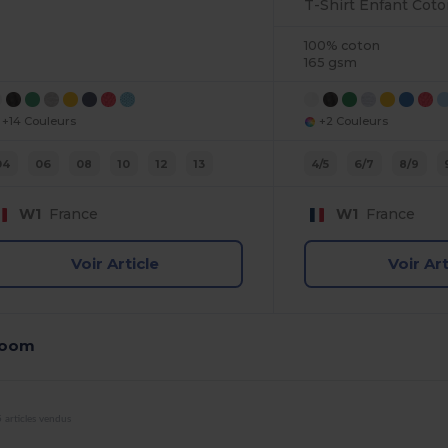
T-Shirt Enfant Coto
100% coton
165 gsm
+14 Couleurs
+2 Couleurs
04
06
08
10
12
13
4/5
6/7
8/9
W1
France
W1
France
Voir Article
Voir Art
 Loom
 articles vendus