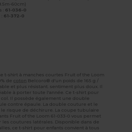
48.5m-60cm)
 :
61-036-0
 :
61-372-0
Le t-shirt à manches courtes Fruit of the Loom
00% de
coton
Belcoro® d'un poids de 165 g /
able et plus résistant. sentiment plus doux. Il
éable à porter toute l'année. Ce t-shirt pour
 col. Il possède également une double
le contre épaule. La double couture et le
t le risque de déchirure. La coupe tubulaire
ants Fruit of the Loom 61-033-0 vous permet
 les coutures latérales. Disponible dans de
les, ce t-shirt pour enfants convient à tous