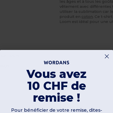
les âges et à tous les goû
vêtement avec différentes 
utiliser la sublimation car
produit en
coton
. Ce t-shi
Loom est idéal pour une uti
oton Lady-Fit
 Weight
Vous avez
10 CHF de
remise !
Pour bénéficier de votre remise, dites-