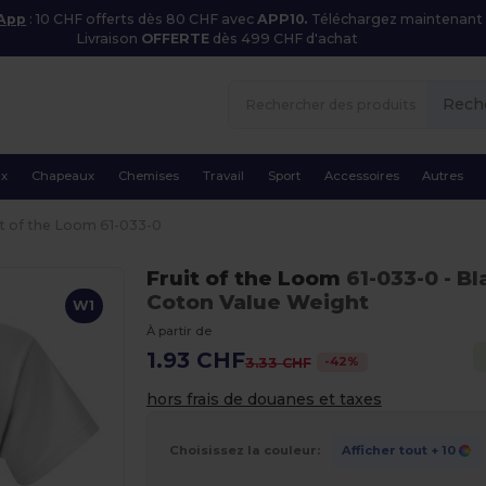
 App
: 10 CHF offerts dès 80 CHF avec
APP10.
Téléchargez maintenant
Livraison
OFFERTE
dès 499 CHF d'achat
Rech
ux
Chapeaux
Chemises
Travail
Sport
Accessoires
Autres
it of the Loom 61-033-0
Fruit of the Loom
61-033-0
- B
Coton Value Weight
W1
À partir de
1.93 CHF
-
42
%
3.33 CHF
hors frais de douanes et taxes
Choisissez la couleur:
Afficher tout
+ 10