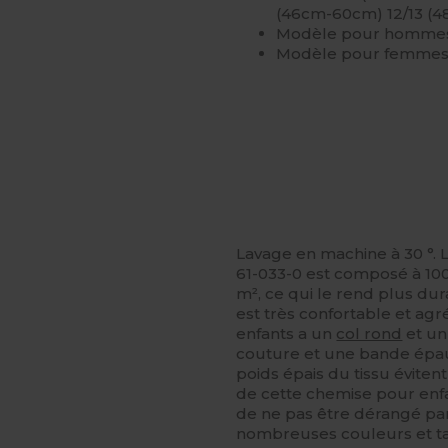
(46cm-60cm) 12/13 (
Modèle pour hommes
Modèle pour femmes
Lavage en machine à 30 °. 
61-033-0 est composé à 1
m², ce qui le rend plus dur
est très confortable et agr
enfants a un
col rond
et un
couture et une bande épau
poids épais du tissu éviten
de cette chemise pour enf
de ne pas être dérangé par
nombreuses couleurs et tail