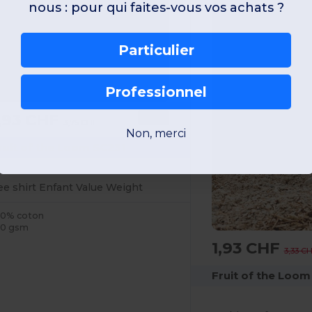
nous : pour qui faites-vous vos achats ?
Particulier
Professionnel
,93 CHF
-48%
3,75 CHF
Non, merci
ruit of the Loom SC231
ee shirt Enfant Value Weight
00% coton
60 gsm
1,93 CHF
3,33 C
Fruit of the Loo