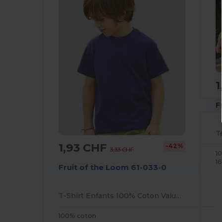
1
F
T
1,93 CHF
-42%
3,33 CHF
1
1
Fruit of the Loom 61-033-0
T-Shirt Enfants 100% Coton Value Weight
100% coton