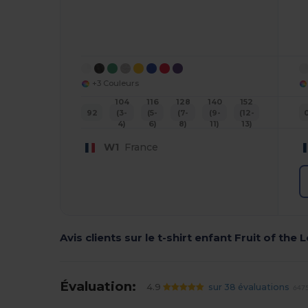
+3 Couleurs
104
116
128
140
152
92
(3-
(5-
(7-
(9-
(12-
4)
6)
8)
11)
13)
W1
France
Avis clients sur le t-shirt enfant Fruit of the
Évaluation:
4.9
sur 38 évaluations
6475