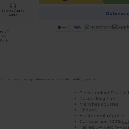
Service Après
Obtenez u
Vente
vis ?
 649
 10h-14h
roduit peut ne pas correspondre exactement à la couleur réelle du produit.
T-shirt enfant Fruit o
Poids: 165 g / m².
Manches courtes
Choker.
Ajustement régulier.
Composition: 100%
co
Tailles: 3/4 (38cm-45