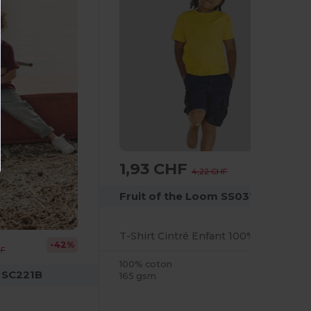
1,93 CHF
-54%
4,22 CHF
Fruit of the Loom SS031
T-Shirt Cintré Enfant 100% Coton Valueweight
-42%
HF
100% coton
m SC221B
165 gsm