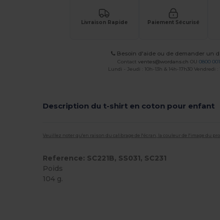
Livraison Rapide
Paiement Sécurisé
Besoin d'aide ou de demander un de
Contact
ventes@wordans.ch
OU
0800 001
Lundi - Jeudi : 10h-13h & 14h-17h30 Vendredi :
Description du t-shirt en coton pour enfant
Veuillez noter qu'en raison du calibrage de l'écran, la couleur de l'image du p
Reference: SC221B, SS031, SC231
Poids
104 g.
Personnalisé