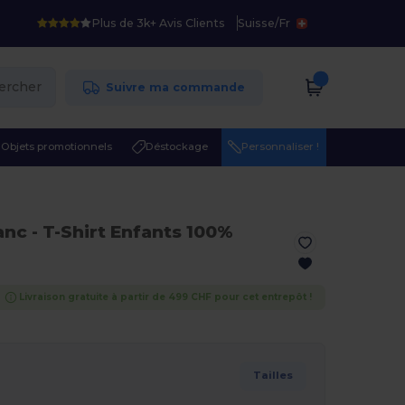
Plus de 3k+ Avis Clients
Suisse
/
Fr
ercher
Suivre ma commande
Objets promotionnels
Déstockage
Personnaliser !
lanc
- T-Shirt Enfants 100%
Livraison gratuite à partir de 499 CHF pour cet entrepôt !
Tailles