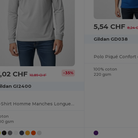
5,54 CHF
8,24 
Gildan GD038
100% coton
7,02 CHF
-35%
220 gsm
10,89 CHF
ildan GI2400
T-Shirt Homme Manches Longues 100% Coton
oton
00 gsm