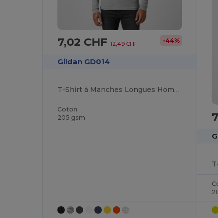
7,02 CHF
-44%
12,49 CHF
Gildan GD014
T-Shirt à Manches Longues Homme
Coton
205 gsm
G
C
2