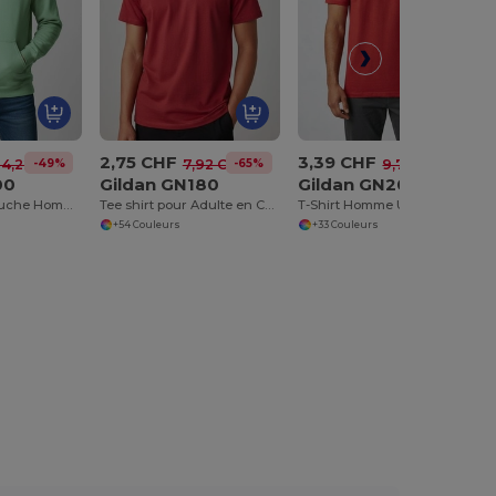
2,75 CHF
3,39 CHF
-49%
-65%
-65%
24,22 CHF
7,92 CHF
9,79 CHF
00
Gildan GN180
Gildan GN200
SweatShirt Capuche Homme Heavy Blend
Tee shirt pour Adulte en Coton Lourd
T-Shirt Homme Ultra-T
+54 Couleurs
+33 Couleurs