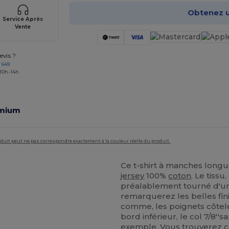
Obtenez u
Service Après
Vente
vis ?
 649
 10h-14h
emium
roduit peut ne pas correspondre exactement à la couleur réelle du produit.
Ce t-shirt à manches longu
jersey
100%
coton
. Le tissu
préalablement tourné d'un 
remarquerez les belles fin
comme, les poignets côtel
bord inférieur, le col 7/8'
exemple. Vous trouverez c