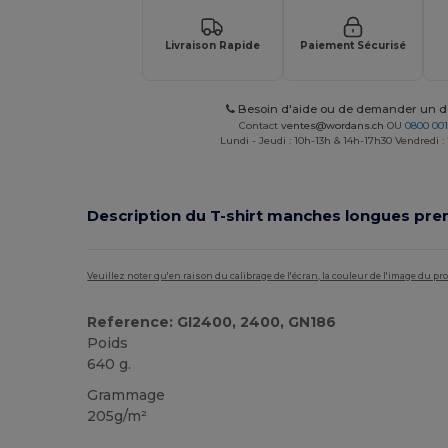
Livraison Rapide
Paiement Sécurisé
Besoin d'aide ou de demander un de
Contact
ventes@wordans.ch
OU
0800 001
Lundi - Jeudi : 10h-13h & 14h-17h30 Vendredi :
Description du T-shirt manches longues pr
Veuillez noter qu'en raison du calibrage de l'écran, la couleur de l'image du p
Reference: GI2400, 2400, GN186
Poids
640 g.
Grammage
205g/m²