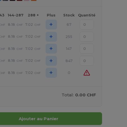
143
144-287
288 +
Plus
Stock
Quantité
+
8.18
7.02
67
CHF
CHF
CHF
+
8.18
7.02
255
CHF
CHF
CHF
+
8.18
7.02
147
CHF
CHF
CHF
+
8.18
7.02
847
CHF
CHF
CHF
+
8.18
7.02
0
CHF
CHF
CHF
Total:
0.00 CHF
Ajouter au Panier