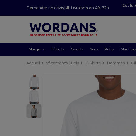
Exclu
Demander un devis
|
Livraison en 48-72h
Marques
T-Shirts
Sweats
Sacs
Polos
Mantea
Accueil
Vêtements | Unis
T-Shirts
Hommes
Gi