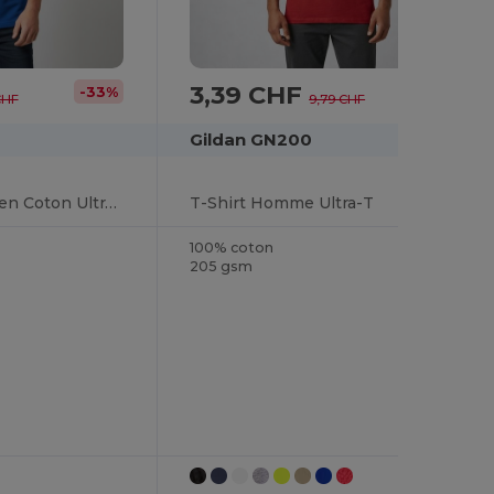
3,39 CHF
-33%
-65%
CHF
9,79 CHF
Gildan GN200
Polo Piqué Confort en Coton Ultra Doux
T-Shirt Homme Ultra-T
100% coton
205 gsm