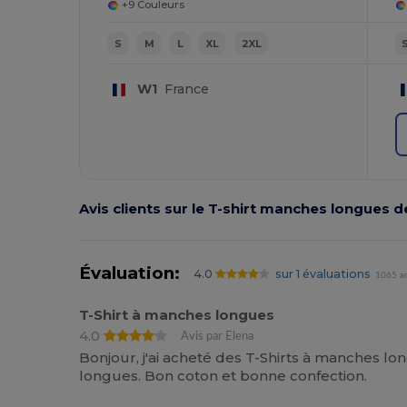
+9 Couleurs
S
M
L
XL
2XL
W1
France
Avis clients sur le T-shirt manches longues d
Évaluation:
4.0
sur 1 évaluations
1065 ar
T-Shirt à manches longues
4.0
Avis par Elena
Bonjour, j'ai acheté des T-Shirts à manches 
longues. Bon coton et bonne confection.