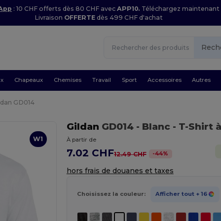
 App
: 10 CHF offerts dès 80 CHF avec
APP10.
Téléchargez maintenant
Livraison
OFFERTE
dès 499 CHF d'achat
Rech
ux
Chapeaux
Chemises
Travail
Sport
Accessoires
Autres
ldan GD014
Gildan
GD014
- Blanc
- T-Shir
W1
À partir de
7.02 CHF
-
44
%
12.49 CHF
hors frais de douanes et taxes
Choisissez la couleur:
Afficher tout
+ 16