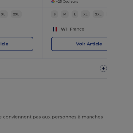
+25 Couleurs
XL
2XL
S
M
L
XL
2XL
3XL
W1
France
icle
Voir Article
 ne conviennent pas aux personnes à manches