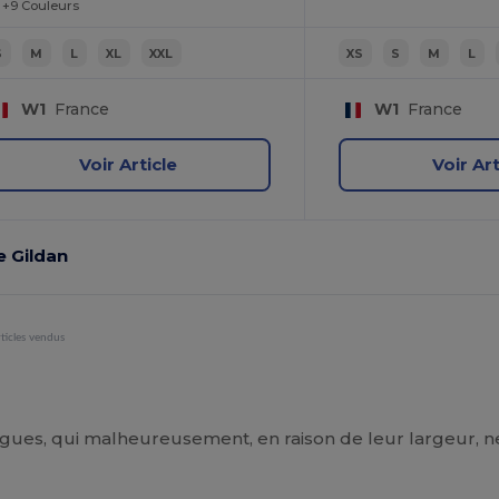
+9 Couleurs
S
M
L
XL
XXL
XS
S
M
L
W1
France
W1
France
Voir Article
Voir Art
e Gildan
ticles vendus
longues, qui malheureusement, en raison de leur largeur,