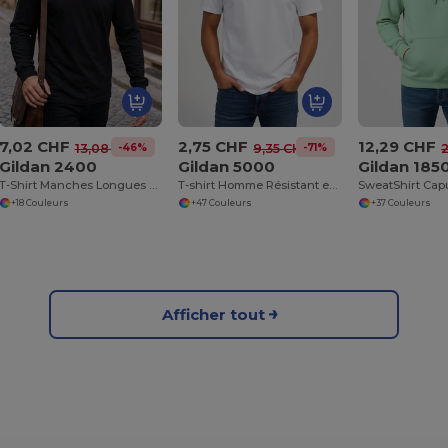
7,02 CHF
2,75 CHF
12,29 CHF
-46%
-71%
13,08 CHF
9,35 CHF
Gildan 2400
Gildan 5000
Gildan 185
T-Shirt Manches Longues Homme Ultra
T-shirt Homme Résistant en 100% Coton épais de Haute Qualité
+18 Couleurs
+47 Couleurs
+37 Couleurs
Afficher tout