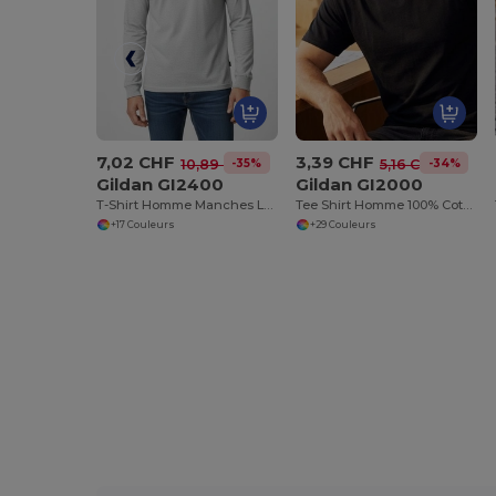
7,02 CHF
3,39 CHF
-35%
-34%
10,89 CHF
5,16 CHF
Gildan GI2400
Gildan GI2000
T-Shirt Homme Manches Longues 100% Coton
Tee Shirt Homme 100% Coton
+17 Couleurs
+29 Couleurs