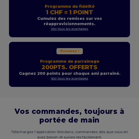
Programme de fidélité
1 CHF = 1 POINT
Cumulez des remises sur vos
réapprovisionnements.
Voir tous les avantages
Nouveau !
Programme de parrainage
200PTS. OFFERTS
Gagnez 200 points pour chaque ami parrainé.
Voir tous les avantages
Vos commandes, toujours à
portée de main
Téléchargez l'application Wordans, commandez dès que vous en
avez besoin et suivez-les facilement.