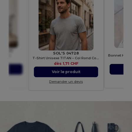
 WM540
Bee
SOL'S 04728
Canvas
T-Shirt Unisexe TITAN – Col Rond Confortable
HF
d
dès
1,71 CHF
uit
Vo
Voir le produit
evis
Dem
Demander un devis