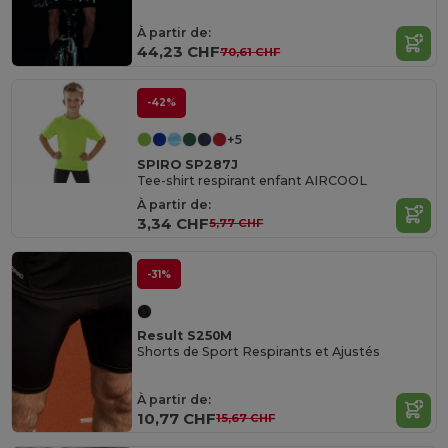
À partir de:
44,23 CHF
70,61 CHF
-42%
+5
SPIRO SP287J
Tee-shirt respirant enfant AIRCOOL
À partir de:
3,34 CHF
5,77 CHF
-31%
Result S250M
Shorts de Sport Respirants et Ajustés
À partir de:
10,77 CHF
15,67 CHF