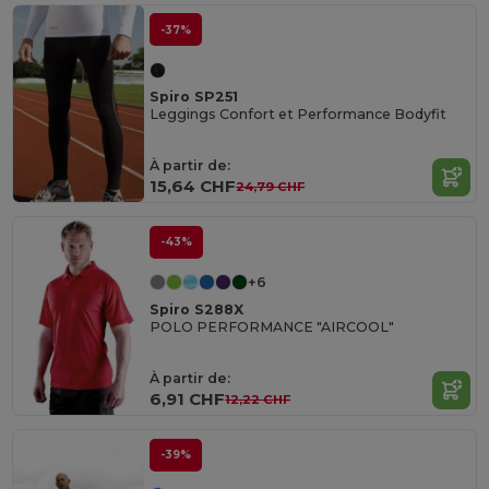
-37%
Spiro SP251
Leggings Confort et Performance Bodyfit
À partir de:
15,64 CHF
24,79 CHF
-43%
+6
Spiro S288X
POLO PERFORMANCE "AIRCOOL"
À partir de:
6,91 CHF
12,22 CHF
-39%