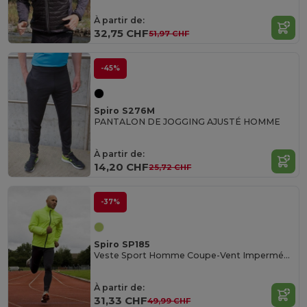
À partir de:
32,75 CHF
51,97 CHF
-45%
Spiro S276M
PANTALON DE JOGGING AJUSTÉ HOMME
À partir de:
14,20 CHF
25,72 CHF
-37%
Spiro SP185
Veste Sport Homme Coupe-Vent Imperméable Respirant
À partir de:
31,33 CHF
49,99 CHF