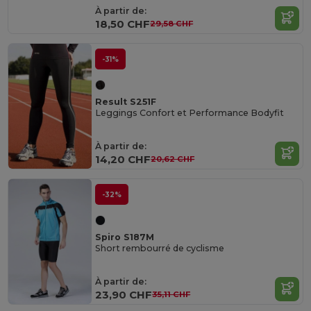
À partir de:
18,50 CHF
29,58 CHF
-31%
Result S251F
Leggings Confort et Performance Bodyfit
À partir de:
14,20 CHF
20,62 CHF
-32%
Spiro S187M
Short rembourré de cyclisme
À partir de:
23,90 CHF
35,11 CHF