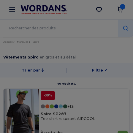
×
Appli Wordans
Obtenir l'appli
Meilleurs prix sur l’app !
Accueil
Marques
Spiro
Vêtements Spiro
en gros et au détail
Trier par
Filtre
✓
40 résultats.
-39%
+13
Spiro SP287
Tee-shirt respirant AIRCOOL
À partir de: