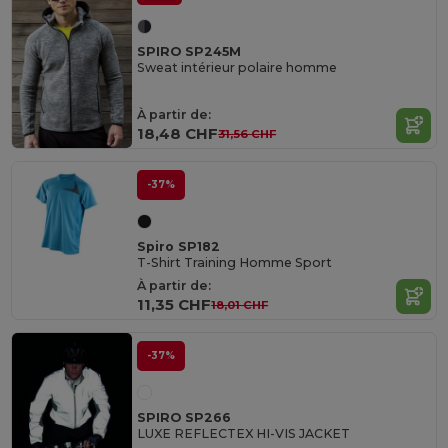
SPIRO SP245M
Sweat intérieur polaire homme
À partir de:
18,48 CHF
31,56 CHF
-37%
Spiro SP182
T-Shirt Training Homme Sport
À partir de:
11,35 CHF
18,01 CHF
-37%
SPIRO SP266
LUXE REFLECTEX HI-VIS JACKET