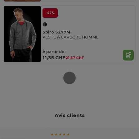
-47%
Spiro S277M
VESTE A CAPUCHE HOMME
À partir de:
11,35 CHF
21,57 CHF
Avis clients
★ ★ ★ ★ ★