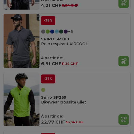
4,21 CHF
6,94 CHF
-38%
+6
SPIRO SP288
Polo respirant AIRCOOL
À partir de:
6,91 CHF
11,14 CHF
-37%
Spiro SP259
Bikewear crosslite Gilet
À partir de:
22,77 CHF
36,34 CHF