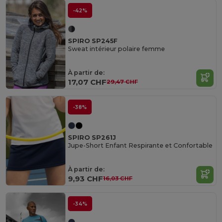
-42%
SPIRO SP245F
Sweat intérieur polaire femme
À partir de:
17,07 CHF
29,47 CHF
-38%
SPIRO SP261J
Jupe-Short Enfant Respirante et Confortable
À partir de:
9,93 CHF
16,03 CHF
-34%