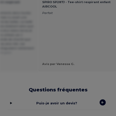
irt respirant
SPIRO SP287J - Tee-shirt respirant enfant
AIRCOOL
tements dans toutes
Parfait
 mais il y avait une
e les tailles. La taille
anc éclatant alors que
ent d'un blanc terne et
 utilisés car il
ande de charité que
au plus vite. Les
istinguaient nettement
 English
Avis par Vanessa G.
Questions fréquentes
Puis-je avoir un devis?