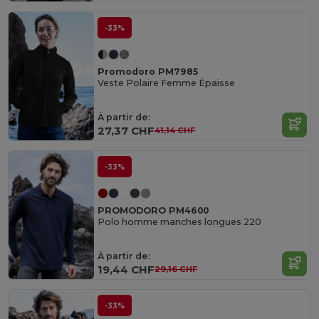
-33%
Promodoro PM7985
Veste Polaire Femme Épaisse
À partir de:
27,37 CHF
41,14 CHF
-33%
PROMODORO PM4600
Polo homme manches longues 220
À partir de:
19,44 CHF
29,16 CHF
-33%