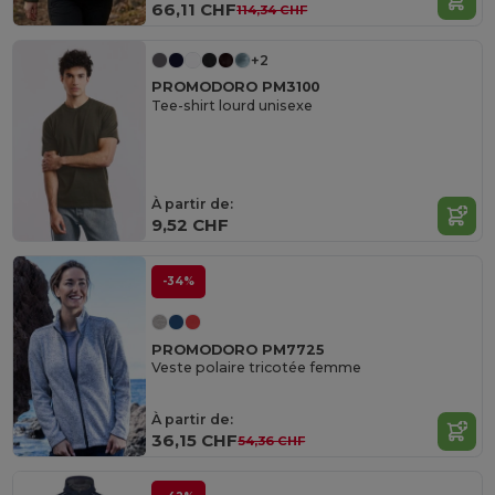
66,11 CHF
114,34 CHF
+2
PROMODORO PM3100
Tee-shirt lourd unisexe
À partir de:
9,52 CHF
-34%
PROMODORO PM7725
Veste polaire tricotée femme
À partir de:
36,15 CHF
54,36 CHF