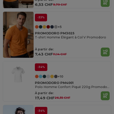
6,53 CHF
9,79 CHF
-33%
+5
PROMODORO PM3025
T-shirt Homme Élégant à Col V Promodoro
À partir de:
7,43 CHF
11,14 CHF
-34%
+10
PROMODORO PM4001
Polo Homme Confort Piqué 220g Promodoro
À partir de:
17,49 CHF
26,35 CHF
-34%