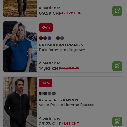
À partir de:
69,59 CHF
120,28 CHF
-34%
PROMODORO PM4025
Polo femme maille jersey
À partir de:
14,93 CHF
22,50 CHF
-33%
Promodoro PM7971
Veste Polaire Homme Épaisse
À partir de:
27,73 CHF
41,66 CHF