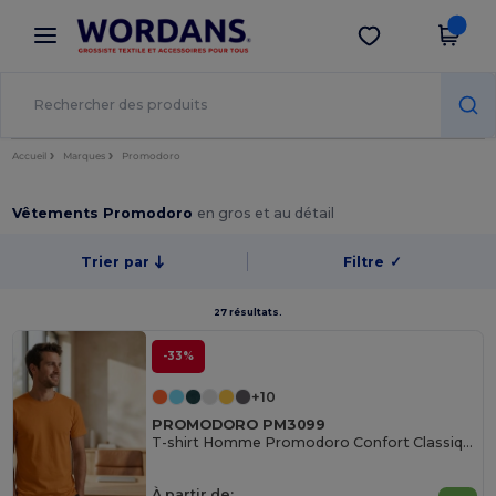
×
Appli Wordans
Obtenir l'appli
Meilleurs prix sur l’app !
Accueil
Marques
Promodoro
Vêtements Promodoro
en gros et au détail
Trier par
Filtre
✓
27 résultats.
-33%
+10
PROMODORO PM3099
T-shirt Homme Promodoro Confort Classique
À partir de: