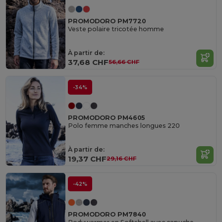
PROMODORO PM7720
Veste polaire tricotée homme
À partir de:
37,68 CHF
56,66 CHF
-34%
PROMODORO PM4605
Polo femme manches longues 220
À partir de:
19,37 CHF
29,16 CHF
-42%
PROMODORO PM7840