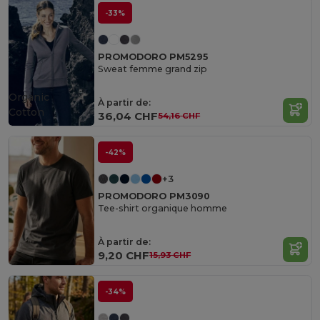
-33%
PROMODORO PM5295
Sweat femme grand zip
Organic
À partir de:
Cotton
36,04 CHF
54,16 CHF
-42%
+3
PROMODORO PM3090
Tee-shirt organique homme
À partir de:
9,20 CHF
15,93 CHF
-34%