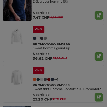
Débardeur homme 150
À partir de:
7,47 CHF
11,25 CHF
-34%
PROMODORO PM5290
Sweat homme grand zip
À partir de:
36,62 CHF
55,09 CHF
-34%
+6
PROMODORO PM5099
Sweatshirt Homme Confort 320 Promodoro
À partir de:
25,20 CHF
37,91 CHF