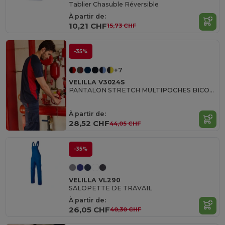
Tablier Chasuble Réversible
À partir de:
10,21 CHF
15,73 CHF
-35%
+7
VELILLA V3024S
PANTALON STRETCH MULTIPOCHES BICOLORE
À partir de:
28,52 CHF
44,05 CHF
-35%
VELILLA VL290
SALOPETTE DE TRAVAIL
À partir de:
26,05 CHF
40,30 CHF