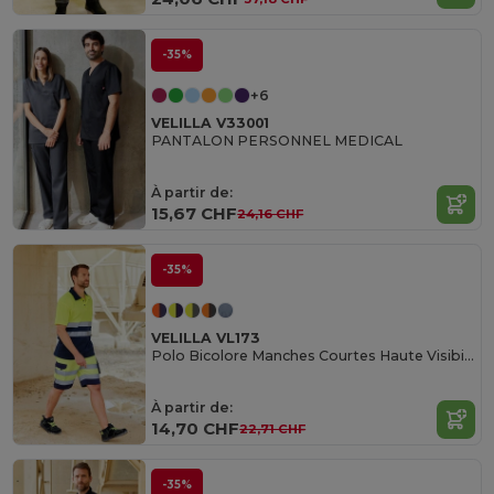
-35%
+6
VELILLA V33001
PANTALON PERSONNEL MEDICAL
À partir de:
15,67 CHF
24,16 CHF
-35%
VELILLA VL173
Polo Bicolore Manches Courtes Haute Visibilité
À partir de:
14,70 CHF
22,71 CHF
-35%