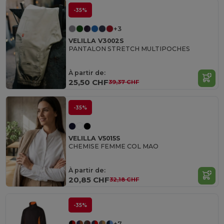
-35%
+3
VELILLA V3002S
PANTALON STRETCH MULTIPOCHES
À partir de:
25,50 CHF
39,37 CHF
-35%
VELILLA V5015S
CHEMISE FEMME COL MAO
À partir de:
20,85 CHF
32,18 CHF
-35%
+7