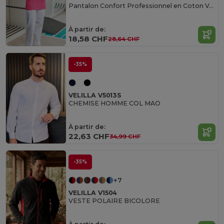
Pantalon Confort Professionnel en Coton Velilla
À partir de:
18,58 CHF
28,64 CHF
-35%
VELILLA V5013S
CHEMISE HOMME COL MAO
À partir de:
22,63 CHF
34,99 CHF
-35%
+7
VELILLA V1504
VESTE POLAIRE BICOLORE
Made