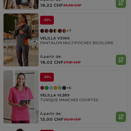
16,22 CHF
25,00 CHF
-35%
+7
VELILLA V3004
PANTALON MULTIPOCHES BICOLORE
À partir de:
18,02 CHF
27,81 CHF
-35%
+6
VELILLA VL589
TUNIQUE MANCHES COURTES
À partir de:
13,00 CHF
20,10 CHF