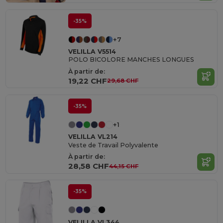
-35%
+7
VELILLA V5514
POLO BICOLORE MANCHES LONGUES
À partir de:
19,22 CHF
29,68 CHF
-35%
+1
VELILLA VL214
Veste de Travail Polyvalente
À partir de:
28,58 CHF
44,15 CHF
-35%
VELILLA VL344