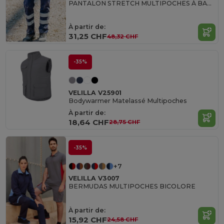
PANTALON STRETCH MULTIPOCHES À BANDES REFLECHISSANTES
À partir de:
31,25 CHF
48,32 CHF
-35%
VELILLA V25901
Bodywarmer Matelassé Multipoches
À partir de:
18,64 CHF
28,75 CHF
-35%
+7
VELILLA V3007
BERMUDAS MULTIPOCHES BICOLORE
À partir de:
15,92 CHF
24,58 CHF