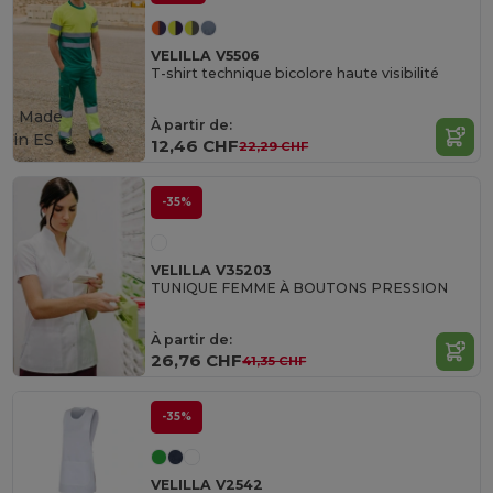
VELILLA V5506
T-shirt technique bicolore haute visibilité
Made
À partir de:
in
ES
12,46 CHF
22,29 CHF
-35%
VELILLA V35203
TUNIQUE FEMME À BOUTONS PRESSION
À partir de:
26,76 CHF
41,35 CHF
-35%
VELILLA V2542