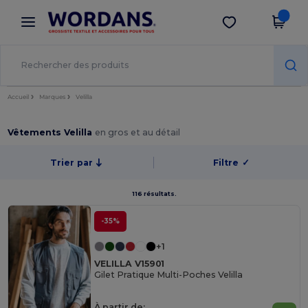
×
Appli Wordans
Obtenir l'appli
Meilleurs prix sur l’app !
Accueil
Marques
Velilla
Vêtements Velilla
en gros et au détail
Trier par
Filtre
✓
116 résultats.
-35%
+1
VELILLA V15901
Gilet Pratique Multi-Poches Velilla
À partir de: