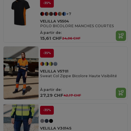
-35%
+7
VELILLA V5504
POLO BICOLORE MANCHES COURTES
À partir de:
15,61 CHF
24,06 CHF
-35%
VELILLA V5701
Sweat Col Zippe Bicolore Haute Visibilité
À partir de:
27,29 CHF
42,17 CHF
-35%
VELILLA V3014S