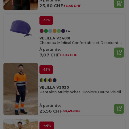
À partir de:
in
ES
23,60 CHF
36,45 CHF
-35%
+4
VELILLA V34001
Chapeau Médical Confortable et Respirant Velilla
À partir de:
7,07 CHF
10,93 CHF
-35%
VELILLA V3030
Pantalon Multipoches Bicolore Haute Visibilité
À partir de:
25,56 CHF
39,47 CHF
-44%