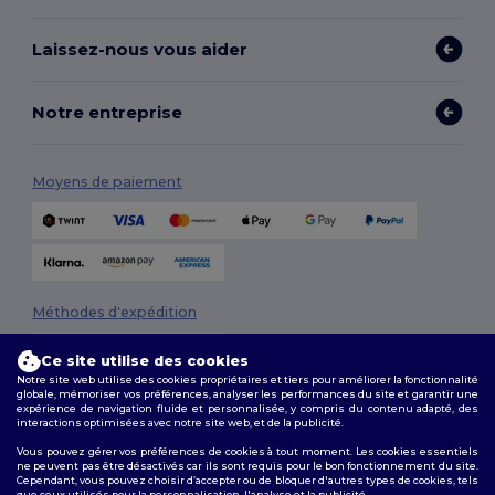
Laissez-nous vous aider
Notre entreprise
Moyens de paiement
Méthodes d'expédition
Ce site utilise des cookies
Notre site web utilise des cookies propriétaires et tiers pour améliorer la fonctionnalité
globale, mémoriser vos préférences, analyser les performances du site et garantir une
expérience de navigation fluide et personnalisée, y compris du contenu adapté, des
interactions optimisées avec notre site web, et de la publicité.
Vous pouvez gérer vos préférences de cookies à tout moment. Les cookies essentiels
ne peuvent pas être désactivés car ils sont requis pour le bon fonctionnement du site.
Suivez-nous
Cependant, vous pouvez choisir d’accepter ou de bloquer d'autres types de cookies, tels
que ceux utilisés pour la personnalisation, l'analyse et la publicité.