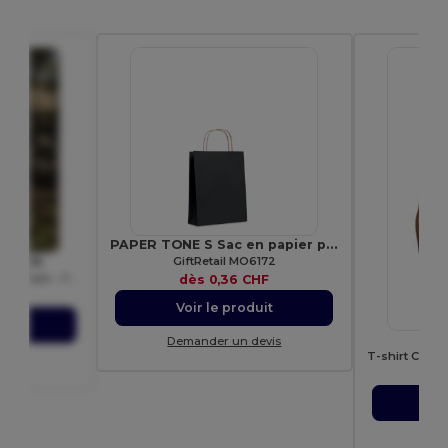
PAPER TONE S Sac en papier petit format
GiftRetail MO6172
 WM216
Sac Cordelette en Coton Premium - fermeture à cordon - différentes tailles
dès
0,36 CHF
HF
Voir le produit
uit
Demander un devis
evis
d
Vo
Dem