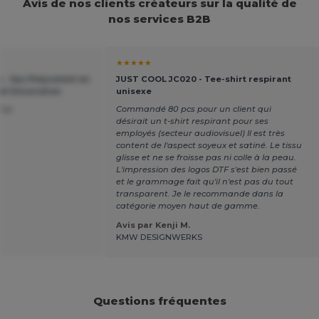
Avis de nos clients créateurs sur la qualité de
nos services B2B
★★★★★
 - Sac Polyvalent en
JUST COOL JC020 - Tee-shirt respirant
et Décoration
unisexe
 top
Commandé 80 pcs pour un client qui
désirait un t-shirt respirant pour ses
employés (secteur audiovisuel) Il est très
content de l'aspect soyeux et satiné. Le tissu
glisse et ne se froisse pas ni colle à la peau.
L'impression des logos DTF s'est bien passé
et le grammage fait qu'il n'est pas du tout
transparent. Je le recommande dans la
catégorie moyen haut de gamme.
Avis par Kenji M.
KMW DESIGNWERKS
Questions fréquentes