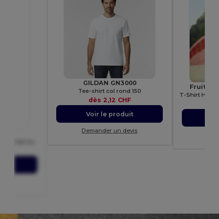
GILDAN GN3000
Fruit of
Tee-shirt col rond 150
dès
2,12 CHF
d
Voir le produit
Vo
Demander un devis
0
Dem
T-shirt Col Rond Homme Impérial Confort - qualité supérieure - coton semi-peigné
HF
uit
evis