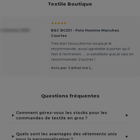
Textile Boutique
★★★★★
irt Homme 100%
B&C BCID1 - Polo Homme Manches
Courtes
Très bon tissus,bonne coupe,je le
recommande, aussi agréable à porter qu'il
l'est à l'entretien. ....si satisfaite que je vais en
recommander 2 autres !
Avis par Catherine L.
Questions fréquentes
Comment gérez-vous les stocks pour les
+
commandes de textile en gros ?
Quels sont les avantages des vêtements unis
+
pour la personnalisation ?