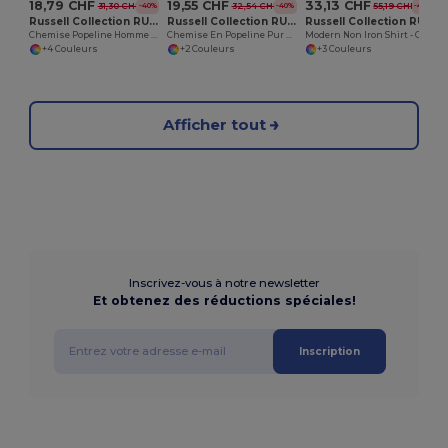
18,79 CHF
19,55 CHF
33,13 CHF
31,30 CHF
32,54 CHF
55,19 CHF
-40%
-40%
-40%
Russell Collection RU934M
Russell Collection RU936F
Russell Collection RU958M
Chemise Popeline Homme Manches Longues
Chemise En Popeline Pur Coton Femme Manches Longues
Modern Non Iron Shirt - Chemise Manches Longues Coupe Moderne Sans Repassage Pour Homme
+4 Couleurs
+2 Couleurs
+3 Couleurs
Afficher tout
Inscrivez-vous à notre newsletter
Et obtenez des réductions spéciales!
Inscription