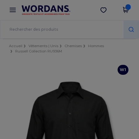
×
Appli Wordans
Obtenir l'appli
Meilleurs prix sur l’app !
Accueil
Vêtements | Unis
Chemises
Hommes
Russell Collection RU936M
W1