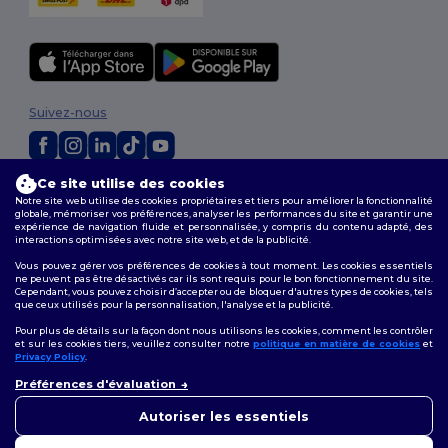
Suivez-nous
Ce site utilise des cookies
2026. Tous droits réservés
Notre site web utilise des cookies propriétaires et tiers pour améliorer la fonctionnalité
Conditions Générales
|
Politique de personnalisation
|
Politique de
globale, mémoriser vos préférences, analyser les performances du site et garantir une
Confidentialité
|
Politique de Cookies
|
Plan du Site
expérience de navigation fluide et personnalisée, y compris du contenu adapté, des
interactions optimisées avec notre site web, et de la publicité.
Vous pouvez gérer vos préférences de cookies à tout moment. Les cookies essentiels
ne peuvent pas être désactivés car ils sont requis pour le bon fonctionnement du site.
Cependant, vous pouvez choisir d’accepter ou de bloquer d'autres types de cookies, tels
que ceux utilisés pour la personnalisation, l'analyse et la publicité.
Pour plus de détails sur la façon dont nous utilisons les cookies, comment les contrôler
et sur les cookies tiers, veuillez consulter notre
politique en matière de cookies
et
Privacy Policy
.
👋
Bonjour
Préférences d'évaluation
Si vous avez des questions ou
des préoccupations, vous
Autoriser les essentiels
pouvez nous contacter à tout
moment. Notre chatbot est là