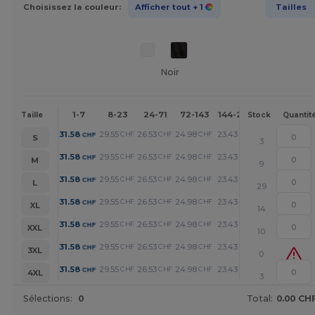
Choisissez la couleur:
Afficher tout
+ 1
Tailles
Noir
1-7
8-23
24-71
72-143
144-287
288 +
Plu
Taille
Stock
Quantit
+
31.58
29.55
26.53
24.98
23.43
20.10
CHF
CHF
CHF
CHF
CHF
CHF
S
3
+
31.58
29.55
26.53
24.98
23.43
20.10
CHF
CHF
CHF
CHF
CHF
CHF
M
9
+
31.58
29.55
26.53
24.98
23.43
20.10
CHF
CHF
CHF
CHF
CHF
CHF
L
29
+
31.58
29.55
26.53
24.98
23.43
20.10
CHF
CHF
CHF
CHF
CHF
CHF
XL
14
+
31.58
29.55
26.53
24.98
23.43
20.10
CHF
CHF
CHF
CHF
CHF
CHF
XXL
10
+
31.58
29.55
26.53
24.98
23.43
20.10
CHF
CHF
CHF
CHF
CHF
CHF
3XL
0
+
31.58
29.55
26.53
24.98
23.43
20.10
CHF
CHF
CHF
CHF
CHF
CHF
4XL
3
Sélections:
0
Total:
0.00 CH