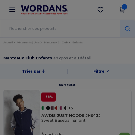
×
Appli Wordans
Obtenir l'appli
Meilleurs prix sur l’app !
Accueil
Vêtements | Unis
Manteaux
Club
Enfants
Manteaux Club Enfants
en gros et au détail
Trier par
Filtre
✓
Un résultat.
-38%
+5
AWDIS JUST HOODS JH043J
Sweat Baseball Enfant
À partir de: