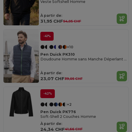
Veste Softshell Homme
À partir de:
31,95 CHF
54,05 CHF
-41%
+10
Pen Duick PK310
Doudoune Homme sans Manche Déperlant & Coupe-Vent
À partir de:
23,07 CHF
39,05 CHF
-42%
+2
Pen Duick PK776
Soft-Shell 2 Couches Homme
À partir de:
24,34 CHF
41,66 CHF