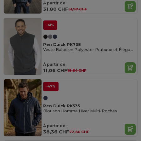
À partir de:
31,80 CHF
51,97 CHF
-41%
Pen Duick PK708
Veste Baltic en Polyester Pratique et Élégante
À partir de:
11,06 CHF
18,64 CHF
-47%
Pen Duick PK535
Blouson Homme Hiver Multi-Poches
À partir de:
38,36 CHF
72,80 CHF