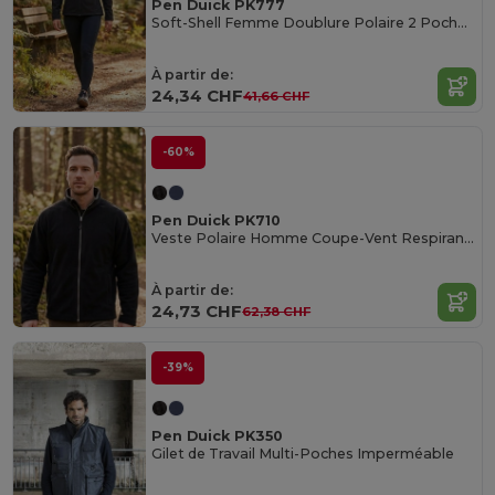
Pen Duick PK777
Soft-Shell Femme Doublure Polaire 2 Poches Zippées
À partir de:
24,34 CHF
41,66 CHF
-60%
Pen Duick PK710
Veste Polaire Homme Coupe-Vent Respirante Imperméable
À partir de:
24,73 CHF
62,38 CHF
-39%
Pen Duick PK350
Gilet de Travail Multi-Poches Imperméable