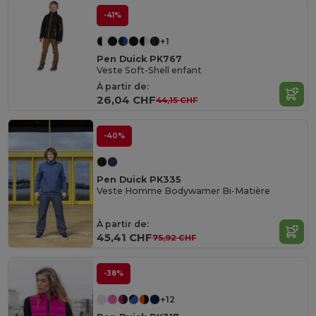
-41%
+1
Pen Duick PK767
Veste Soft-Shell enfant
À partir de:
26,04 CHF
44,15 CHF
-40%
Pen Duick PK335
Veste Homme Bodywamer Bi-Matière
À partir de:
45,41 CHF
75,92 CHF
-38%
+12