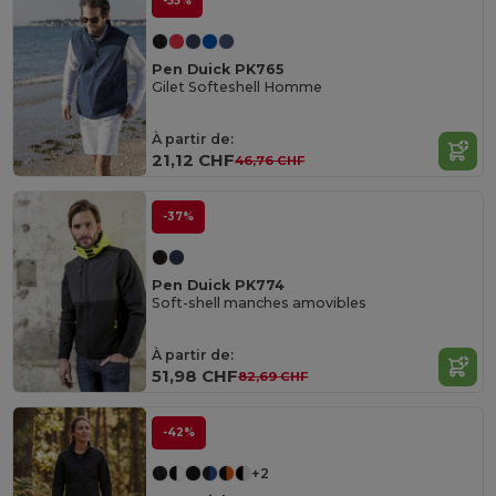
-55%
Pen Duick PK765
Gilet Softeshell Homme
À partir de:
21,12 CHF
46,76 CHF
-37%
Pen Duick PK774
Soft-shell manches amovibles
À partir de:
51,98 CHF
82,69 CHF
-42%
+2