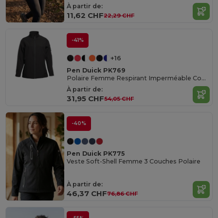
À partir de:
11,62 CHF
22,29 CHF
-41%
+16
Pen Duick PK769
Polaire Femme Respirant Imperméable Coupe-Vent
À partir de:
31,95 CHF
54,05 CHF
-40%
Pen Duick PK775
Veste Soft-Shell Femme 3 Couches Polaire
À partir de:
46,37 CHF
76,86 CHF