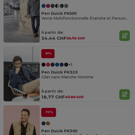
Pen Duick PK500
Veste Multifonctionnelle Étanche et Personnalisable
À partir de:
34,44 CHF
55,72 CHF
-61%
+1
Pen Duick PK320
Gilet sans Manche Homme
À partir de:
18,77 CHF
47,90 CHF
-70%
Pen Duick PK300