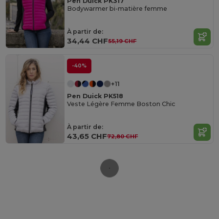
Pen Duick PK317
Bodywarmer bi-matière femme
À partir de:
34,44 CHF
55,19 CHF
-40%
+11
Pen Duick PK518
Veste Légère Femme Boston Chic
À partir de:
43,65 CHF
72,80 CHF