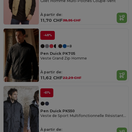
Gilet Homme Multi-Poches Coupe-Vent
À partir de:
11,70 CHF
38,95 CHF
-48%
+8
Pen Duick PK705
Veste Grand Zip Homme
À partir de:
11,62 CHF
22,29 CHF
-61%
Pen Duick PK550
Veste de Sport Multifonctionnelle Résistante aux Intempéries
À partir de: