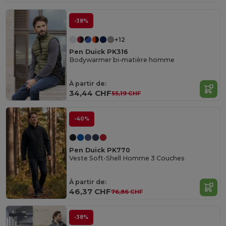
-38%
+12
Pen Duick PK316
Bodywarmer bi-matière homme
À partir de:
34,44 CHF
55,19 CHF
-40%
Pen Duick PK770
Veste Soft-Shell Homme 3 Couches
À partir de:
46,37 CHF
76,86 CHF
-38%