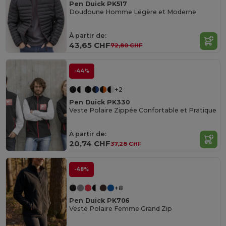
Pen Duick PK517
Doudoune Homme Légère et Moderne
À partir de:
43,65 CHF
72,80 CHF
-44%
+2
Pen Duick PK330
Veste Polaire Zippée Confortable et Pratique
À partir de:
20,74 CHF
37,28 CHF
-48%
+8
Pen Duick PK706
Veste Polaire Femme Grand Zip