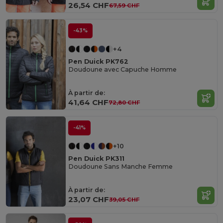
26,54 CHF
67,59 CHF
-43%
+4
Pen Duick PK762
Doudoune avec Capuche Homme
À partir de:
41,64 CHF
72,80 CHF
-41%
+10
Pen Duick PK311
Doudoune Sans Manche Femme
À partir de:
23,07 CHF
39,05 CHF