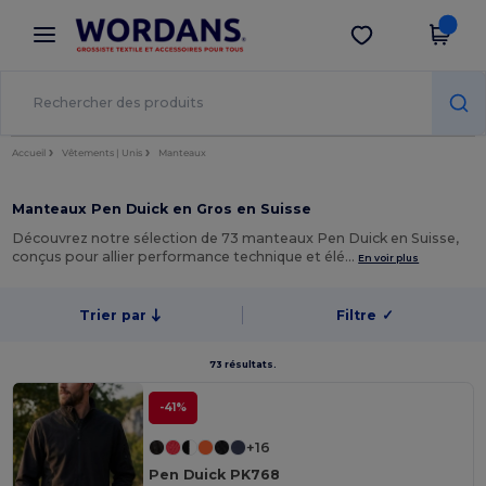
×
Appli Wordans
Obtenir l'appli
Meilleurs prix sur l’app !
Accueil
Vêtements | Unis
Manteaux
Manteaux Pen Duick en Gros en Suisse
Découvrez notre sélection de 73 manteaux Pen Duick en Suisse,
conçus pour allier performance technique et élé…
En voir plus
Trier par
Filtre
✓
73 résultats.
-41%
+16
Pen Duick PK768