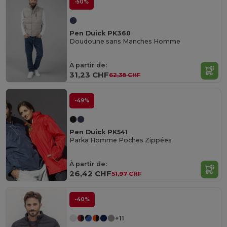
-50%
Pen Duick PK360
Doudoune sans Manches Homme
À partir de:
31,23 CHF
62,38 CHF
-49%
Pen Duick PK541
Parka Homme Poches Zippées
À partir de:
26,42 CHF
51,97 CHF
-40%
+11