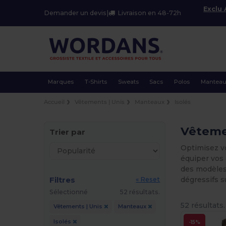
Exclu
Demander un devis
|
Livraison en 48-72h
Marques
T-Shirts
Sweats
Sacs
Polos
Mantea
Accueil
Vêtements | Unis
Manteaux
Isolés
Vêteme
Trier par
Optimisez v
équiper vos 
des modèles 
Filtres
dégressifs 
« Reset
Sélectionné
52 résultats.
52 résultats.
Vêtements | Unis
Manteaux
Isolés
-15%