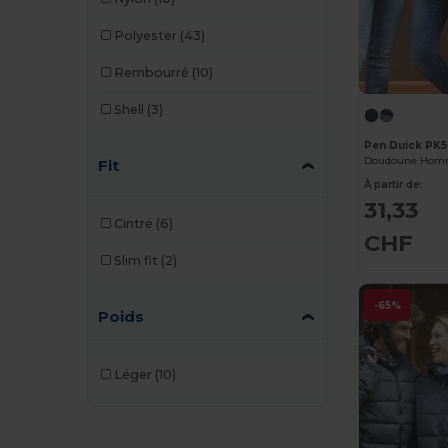
Polyester
(43)
Rembourré
(10)
Shell
(3)
Pen Duick PK5
Doudoune Hom
Fit
À partir de:
31,33
Cintré
(6)
CHF
Slim fit
(2)
-65%
Poids
Léger
(10)