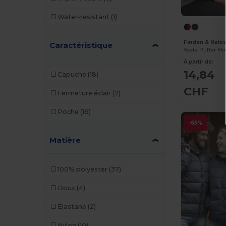
Water-resistant
(1)
Finden & Hale
Caractéristique
Veste Puffer Mo
À partir de:
14,84
Capuche
(18)
CHF
Fermeture éclair
(2)
Poche
(16)
-65%
Matière
100% polyester
(37)
Doux
(4)
Elastane
(2)
Nylon
(10)