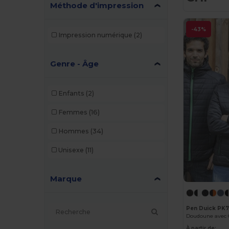
Méthode d'impression
-43%
Impression numérique
(2)
Genre - Âge
Enfants
(2)
Femmes
(16)
Hommes
(34)
Unisexe
(11)
Marque
Pen Duick PK
Doudoune avec
À partir de: