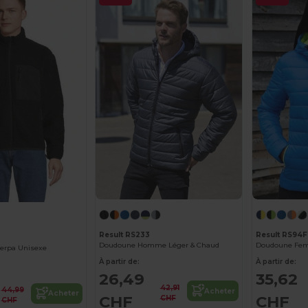
Result RS233
Result RS94F
Doudoune Homme Léger & Chaud
herpa Unisexe
À partir de:
À partir de:
26,49
35,62
42,91
44,99
Acheter
Acheter
CHF
CHF
CHF
CHF