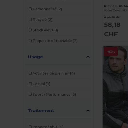
RUSSELL RU4
Personnalisé
(2)
À partir de:
Recyclé
(2)
58,18
Stock élévé
(1)
CHF
Étiquette détachable
(2)
-83%
Usage
Activités de plein air
(4)
Casual
(3)
Sport / Performance
(5)
Traitement
Imperméable
(6)