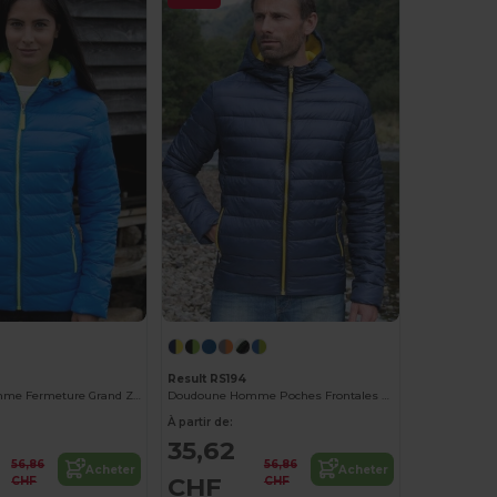
Result RS194
Doudoune Femme Fermeture Grand Zip
Doudoune Homme Poches Frontales Zippées
À partir de:
35,62
56,86
56,86
Acheter
Acheter
CHF
CHF
CHF