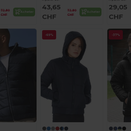
43,65
29,05
72,80
72,80
Acheter
Acheter
CHF
CHF
CHF
CHF
-69%
-37%