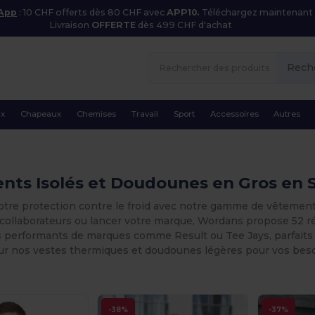
 App
: 10 CHF offerts dès 80 CHF avec
APP10.
Téléchargez maintenant
Livraison
OFFERTE
dès 499 CHF d'achat
Rech
ux
Chapeaux
Chemises
Travail
Sport
Accessoires
Autres
nts Isolés et Doudounes en Gros en 
otre protection contre le froid avec notre gamme de vêtement
collaborateurs ou lancer votre marque, Wordans propose 52 réf
performants de marques comme Result ou Tee Jays, parfaits po
sur nos vestes thermiques et doudounes légères pour vos beso
-38%
-37%