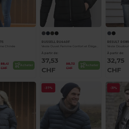
75
RUSSELL RU440F
RESULT RS181
me Chinée
Veste Duvet Femme Confort et Élégance
À partir de:
À partir de:
37,53
32,75
88,41
98,73
Acheter
Acheter
CHF
CHF
CHF
CHF
-37%
-31%