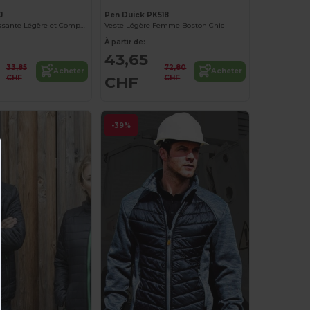
J
Pen Duick PK518
Veste Réfléchissante Légère et Compacte
Veste Légère Femme Boston Chic
À partir de:
43,65
33,85
72,80
Acheter
Acheter
CHF
CHF
CHF
-39%