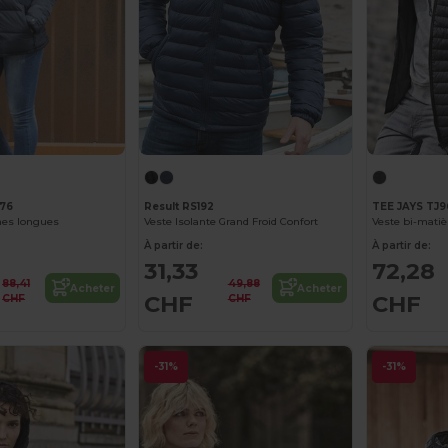
576
Result RS192
TEE JAYS TJ9
es longues
Veste Isolante Grand Froid Confort
Veste bi-mati
À partir de:
À partir de:
31,33
72,28
88,41
49,88
Acheter
Acheter
CHF
CHF
CHF
CHF
-31%
-31%