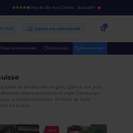
Plus de 3k+ Avis Clients
Suisse
/
Fr
ercher
Suivre ma commande
Objets promotionnels
Déstockage
Personnaliser !
Suisse
s isolés et doudounes en gros. Que ce soit pour
érences alliant technicité et style. Découvrez
ur la personnalisation. Profitez de tarifs
ins en Suisse.
-37%