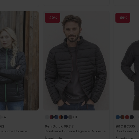
-40%
-69%
+4
+11
762
Pen Duick PK517
B&C BC335
 Capuche Homme
Doudoune Homme Légère et Moderne
Doudoune Ho
À partir de:
À partir de: