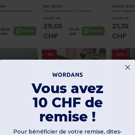
40M
B&C BC336
RESULT R233
Veste Duvet Homme Russell Confort Hiver
Doudoune Femme Col Montant
À partir de:
À partir de:
29,05
21,35
98,73
94,77
Acheter
Acheter
CHF
CHF
CHF
CHF
-31%
-43%
Vous avez
10 CHF de
remise !
Pour bénéficier de votre remise, dites-