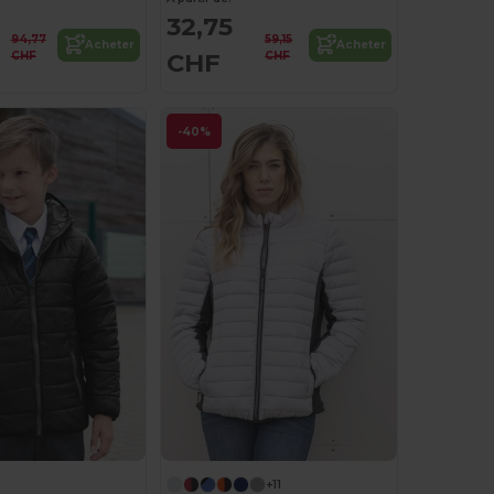
32,75
94,77
59,15
Acheter
Acheter
CHF
CHF
CHF
-40%
+11