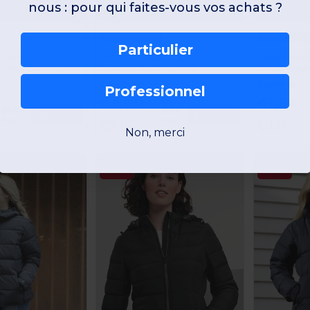
nous : pour qui faites-vous vos achats ?
Particulier
s LV660
TEE JAYS TJ9630
Pen Duick P
derne et Confortable
Doudoune Zepelin homme
Doudoune ave
À partir de:
À partir de:
Professionnel
63,60
41,64
89,04
91,86
Acheter
Acheter
CHF
CHF
CHF
CHF
Non, merci
-62%
-40%