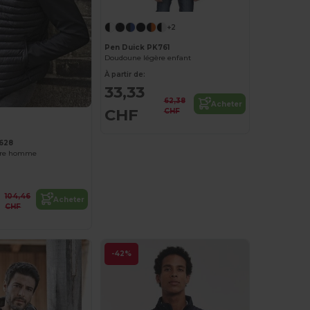
+2
Pen Duick PK761
Doudoune légère enfant
À partir de:
33,33
62,38
Acheter
CHF
CHF
628
ère homme
104,46
Acheter
CHF
-42%