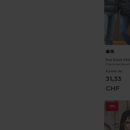
Pen Duick PK
Chemisie Manch
À partir de:
31,33
CHF
-31%