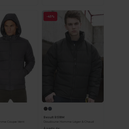
-45%
Result RS18M
mme Coupe-Vent
Doudoune Homme Léger & Chaud
À partir de: