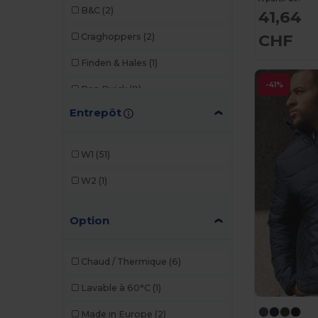
B&C
(2)
41,64
CHF
Craghoppers
(2)
Finden & Hales
(1)
-41%
Pen Duick
(9)
Entrepôt
Regatta
(3)
Result
(11)
W1
(51)
Russell
(6)
W2
(1)
SOL'S
(1)
Option
Stormtech
(5)
Tee Jays
(12)
Chaud / Thermique
(6)
Lavable à 60°C
(1)
Made in Europe
(2)