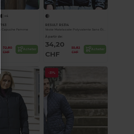
+4
K763
RESULT RS314
c Capuche Femme
Veste Matelassée Polyvalente Sans Étiquette
À partir de:
34,20
72,80
55,82
Acheter
Acheter
CHF
CHF
CHF
-31%