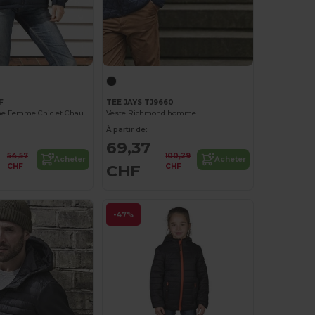
F
TEE JAYS TJ9660
Veste Doudoune Femme Chic et Chaude
Veste Richmond homme
À partir de:
69,37
54,57
100,29
Acheter
Acheter
CHF
CHF
CHF
-47%