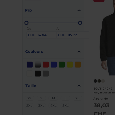
Prix
De
À
CHF
CHF
Couleurs
Taille
SOL'S 04042
Fury Blouson S
XS
S
M
L
XL
À partir de:
38,03
2XL
3XL
4XL
5XL
CHF