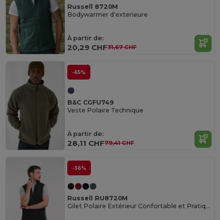
Russell 8720M
Bodywarmer d'exterieure
À partir de:
20,29 CHF
31,67 CHF
-65%
B&C CGFU749
Veste Polaire Technique
À partir de:
28,11 CHF
79,41 CHF
-36%
Russell RU8720M
Gilet Polaire Extérieur Confortable et Pratique