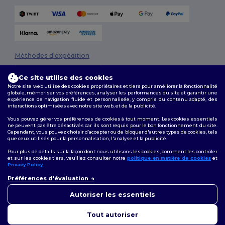
Méthodes d'expédition
Ce site utilise des cookies
Notre site web utilise des cookies propriétaires et tiers pour améliorer la fonctionnalité
globale, mémoriser vos préférences, analyser les performances du site et garantir une
expérience de navigation fluide et personnalisée, y compris du contenu adapté, des
interactions optimisées avec notre site web, et de la publicité.
Vous pouvez gérer vos préférences de cookies à tout moment. Les cookies essentiels
ne peuvent pas être désactivés car ils sont requis pour le bon fonctionnement du site.
Suivez-nous
Cependant, vous pouvez choisir d’accepter ou de bloquer d'autres types de cookies, tels
que ceux utilisés pour la personnalisation, l'analyse et la publicité.
Pour plus de détails sur la façon dont nous utilisons les cookies, comment les contrôler
et sur les cookies tiers, veuillez consulter notre
politique en matière de cookies
et
Privacy Policy
.
2026. Tous droits réservés
👋
Bonjour
Conditions Générales
|
Politique de personnalisation
|
Politique de
Préférences d'évaluation
Si vous avez des questions ou
Confidentialité
|
Politique de Cookies
|
Plan du Site
des préoccupations, vous
Autoriser les essentiels
pouvez nous contacter à tout
moment. Notre chatbot est là
Tout autoriser
pour vous aider.