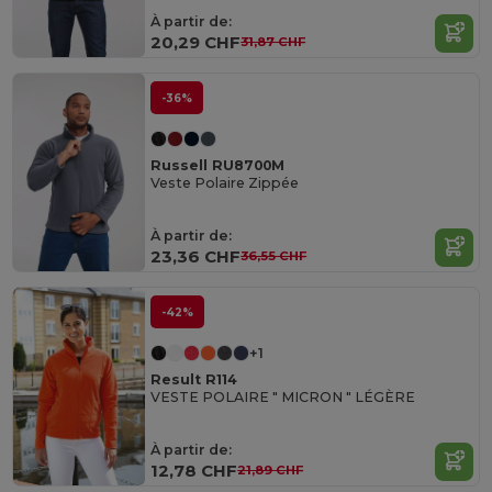
À partir de:
20,29 CHF
31,87 CHF
-36%
Russell RU8700M
Veste Polaire Zippée
À partir de:
23,36 CHF
36,55 CHF
-42%
+1
Result R114
VESTE POLAIRE " MICRON " LÉGÈRE
À partir de:
12,78 CHF
21,89 CHF