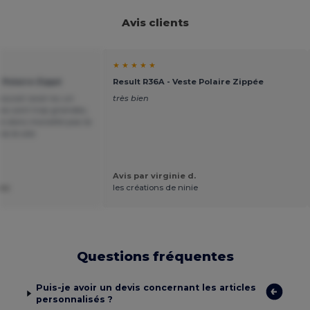
Avis clients
★ ★ ★ ★ ★
 Polaire Zippé
Result R36A - Veste Polaire Zippée
uvoir avoir eu un
très bien
stes sont trop grandes,
ne donc moralité pas la
a le site
Avis par virginie d.
res
les créations de ninie
Questions fréquentes
Puis-je avoir un devis concernant les articles
personnalisés ?