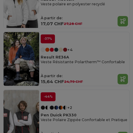
Veste polaire en polyester recyclé
À partir de:
17,07 CHF
27,28 CHF
-37%
+4
Result RE36A
Veste Résistante Polartherm™ Confortable
À partir de:
15,64 CHF
24,79 CHF
-44%
+2
Pen Duick PK330
Veste Polaire Zippée Confortable et Pratique