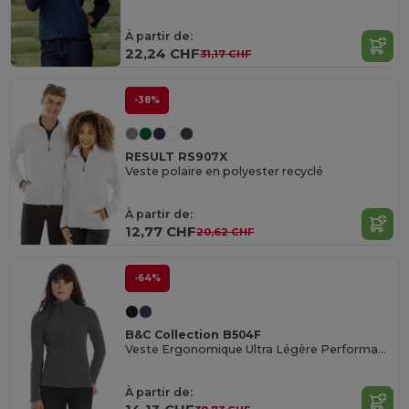
À partir de:
22,24 CHF
31,17 CHF
-38%
RESULT RS907X
Veste polaire en polyester recyclé
À partir de:
12,77 CHF
20,62 CHF
-64%
B&C Collection B504F
Veste Ergonomique Ultra Légère Performance
À partir de: