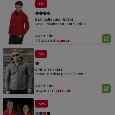
-35%
B&C Collection BA501
Veste Polaire Outdoor Confort
À partir de:
23,48 CHF
35,88 CHF
-41%
SPIRO SP245M
Sweat intérieur polaire homme
À partir de:
18,48 CHF
31,56 CHF
-40%