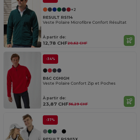
+2
RESULT RS114
Veste Polaire Microfibre Confort Résultat
À partir de:
12,78 CHF
20,62 CHF
-34%
B&C CGHIGH
Veste Polaire Confort Zip et Poches
À partir de:
23,87 CHF
36,29 CHF
-37%
RESULT RS903X