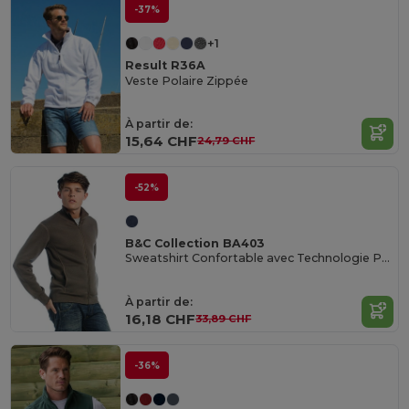
-37%
+1
Result R36A
Veste Polaire Zippée
À partir de:
15,64 CHF
24,79 CHF
-52%
B&C Collection BA403
Sweatshirt Confortable avec Technologie PST
À partir de:
16,18 CHF
33,89 CHF
-36%