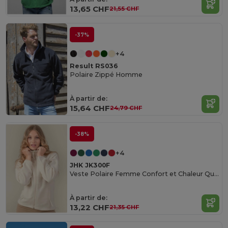
13,65 CHF
21,55 CHF
-37%
+4
Result RS036
Polaire Zippé Homme
À partir de:
15,64 CHF
24,79 CHF
-38%
+4
JHK JK300F
Veste Polaire Femme Confort et Chaleur Quotidienne
À partir de:
13,22 CHF
21,35 CHF