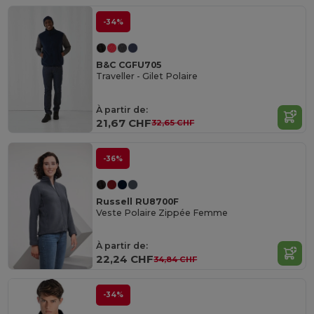
-34%
B&C CGFU705
Traveller - Gilet Polaire
À partir de:
21,67 CHF
32,65 CHF
-36%
Russell RU8700F
Veste Polaire Zippée Femme
À partir de:
22,24 CHF
34,84 CHF
-34%