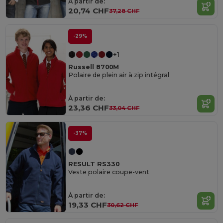
À partir de:
20,74 CHF
37,28 CHF
-29%
+1
Russell 8700M
Polaire de plein air à zip intégral
À partir de:
23,36 CHF
33,04 CHF
-37%
RESULT RS330
Veste polaire coupe-vent
À partir de:
19,33 CHF
30,62 CHF