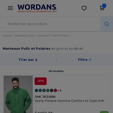
×
Appli Wordans
Obtenir l'appli
Meilleurs prix sur l’app !
Accueil
Vêtements | Unis
Manteaux
Pulls et Polaires
Manteaux Pulls et Polaires
en gros et au détail
Trier par
Filtre
✓
58 résultats.
-37%
+4
JHK JK300M
Veste Polaire Homme Confort et Style JHK
À partir de: