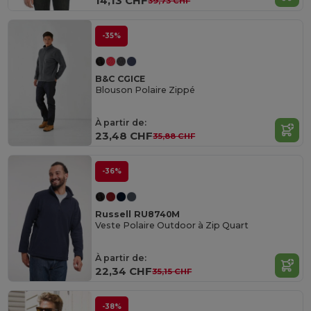
14,13 CHF
39,73 CHF
-35%
B&C CGICE
Blouson Polaire Zippé
À partir de:
23,48 CHF
35,88 CHF
-36%
Russell RU8740M
Veste Polaire Outdoor à Zip Quart
À partir de:
22,34 CHF
35,15 CHF
-38%