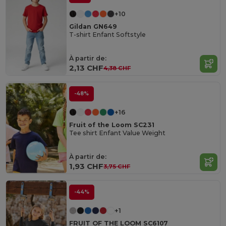
+10
Gildan GN649
T-shirt Enfant Softstyle
À partir de:
2,13 CHF
4,38 CHF
-48%
+16
Fruit of the Loom SC231
Tee shirt Enfant Value Weight
À partir de:
1,93 CHF
3,75 CHF
-44%
+1
FRUIT OF THE LOOM SC6107