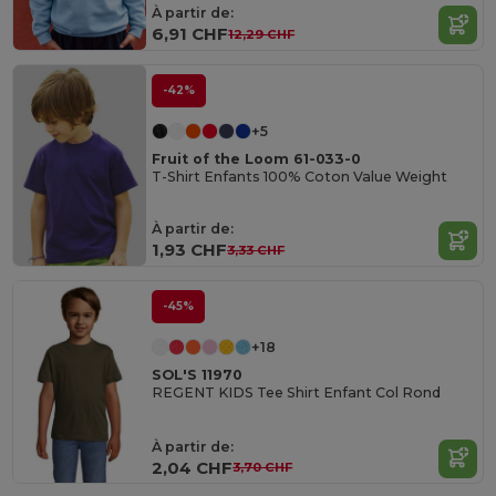
À partir de:
6,91 CHF
12,29 CHF
-42%
+5
Fruit of the Loom 61-033-0
T-Shirt Enfants 100% Coton Value Weight
À partir de:
1,93 CHF
3,33 CHF
-45%
+18
SOL'S 11970
REGENT KIDS Tee Shirt Enfant Col Rond
À partir de:
2,04 CHF
3,70 CHF