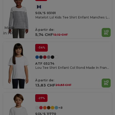
SOL'S 03101
Matelot Lsl Kids Tee Shirt Enfant Manches Longues Rayé
Made
À partir de:
in
FR
5,74 CHF
12,12 CHF
-34%
ATF 03274
Lou Tee Shirt Enfant Col Rond Made In France
À partir de:
13,83 CHF
20,83 CHF
-27%
+8
SOL'S 11770