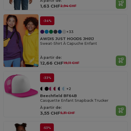
À partir de:
1,63 CHF
2,94 CHF
-34%
+33
AWDIS JUST HOODS JH01J
Sweat-Shirt À Capuche Enfant
À partir de:
12,66 CHF
19,11 CHF
-33%
+2
Beechfield BF64B
Casquette Enfant Snapback Trucker
À partir de:
3,55 CHF
5,31 CHF
-53%