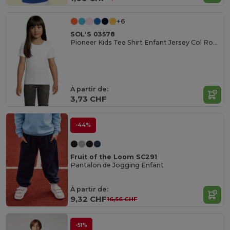
+6
SOL'S 03578
Pioneer Kids Tee Shirt Enfant Jersey Col Rond Ajusté
À partir de:
3,73 CHF
-44%
Fruit of the Loom SC291
Pantalon de Jogging Enfant
À partir de:
9,32 CHF
16,56 CHF
-51%