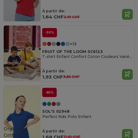
À partir de:
1,64 CHF
2,91 CHF
-50%
+13
FRUIT OF THE LOOM SC6123
T-shirt Enfant Confort Coton Couleurs Variées
À partir de:
1,93 CHF
3,85 CHF
-85%
SOL'S 02948
Perfect Kids Polo Enfant
Organic
À partir de:
Cotton
1,68 CHF
11,61 CHF