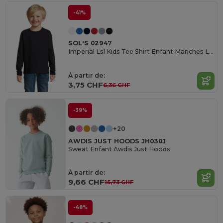
-41%
SOL'S 02947
Imperial Lsl Kids Tee Shirt Enfant Manches Longues
À partir de:
3,75 CHF
6,36 CHF
-39%
+20
AWDIS JUST HOODS JH030J
Sweat Enfant Awdis Just Hoods
À partir de:
9,66 CHF
15,73 CHF
-48%