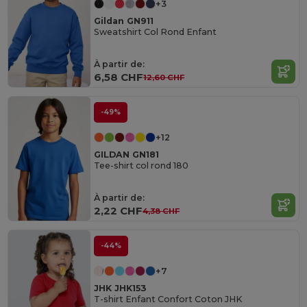
+3
Gildan GN911
Sweatshirt Col Rond Enfant
À partir de:
6,58 CHF
12,60 CHF
-49%
+12
GILDAN GN181
Tee-shirt col rond 180
À partir de:
2,22 CHF
4,38 CHF
-44%
+7
JHK JHK153
T-shirt Enfant Confort Coton JHK