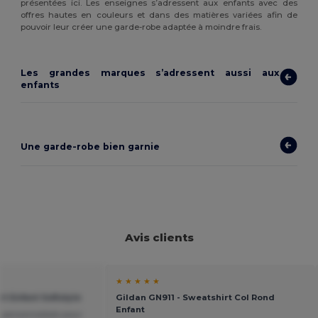
présentées ici. Les enseignes s’adressent aux enfants avec des
offres hautes en couleurs et dans des matières variées afin de
pouvoir leur créer une garde-robe adaptée à moindre frais.
Les grandes marques s’adressent aussi aux
enfants
Une garde-robe bien garnie
Avis clients
★ ★ ★ ★ ★
rt Enfant Softstyle
Gildan GN911 - Sweatshirt Col Rond
Enfant
x personnalisés pour