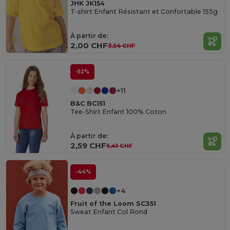
JHK JK154
T-shirt Enfant Résistant et Confortable 155g
À partir de:
2,00 CHF
3,54 CHF
-52%
+11
B&C BC151
Tee-Shirt Enfant 100% Coton
À partir de:
2,59 CHF
5,41 CHF
-44%
+4
Fruit of the Loom SC351
Sweat Enfant Col Rond