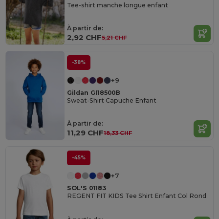
Tee-shirt manche longue enfant
À partir de:
2,92 CHF
5,21 CHF
-38%
+9
Gildan GI18500B
Sweat-Shirt Capuche Enfant
À partir de:
11,29 CHF
18,33 CHF
-45%
+7
SOL'S 01183
REGENT FIT KIDS Tee Shirt Enfant Col Rond