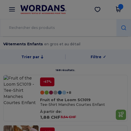
×
Appli Wordans
Obtenir l'appli
Meilleurs prix sur l’app !
Vêtements Enfants
en gros et au détail
Trier par
Filtre
✓
168 résultats.
-47%
+8
Fruit of the Loom SC1019
Tee-Shirt Manches Courtes Enfant
À partir de:
1,88 CHF
3,54 CHF