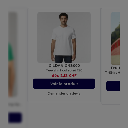
GILDAN GN3000
Fruit of
Tee-shirt col rond 150
dès
2,12 CHF
d
Voir le produit
Vo
Demander un devis
Dem
00
T-Shirt Homme 100% Coton Ring-Spun
HF
uit
evis