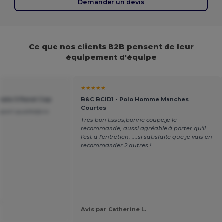
Demander un devis
Ce que nos clients B2B pensent de leur
équipement d'équipe
★★★★★
imate 5 Panel Cap
B&C BCID1 - Polo Homme Manches
Courtes
port qualité/prix
Très bon tissus,bonne coupe,je le
recommande, aussi agréable à porter qu'il
l'est à l'entretien. ....si satisfaite que je vais en
recommander 2 autres !
.
Avis par Catherine L.