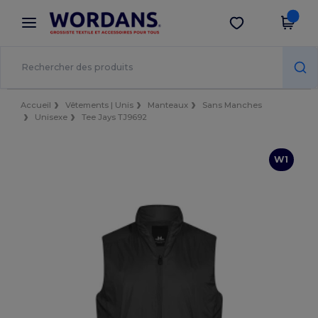
×
Appli Wordans
Obtenir l'appli
Meilleurs prix sur l’app !
Accueil
Vêtements | Unis
Manteaux
Sans Manches
Unisexe
Tee Jays TJ9692
W1