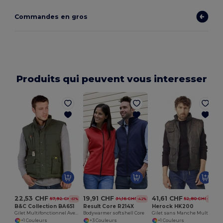
Commandes en gros
Produits qui peuvent vous interesser
I
22,53 CHF
19,91 CHF
41,61 CHF
57,92 CHF
34,16 CHF
52,80 CHF
-61%
-42%
-21%
B&C Collection BA651
Result Core R214X
Herock HK200
Gilet Multifonctionnel Aventure
Bodywarmer softshell Core
Gilet sans Manche Multi-Poches
+1 Couleurs
+3 Couleurs
+1 Couleurs