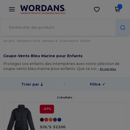
×
Appli Wordans
Obtenir l'appli
Meilleurs prix sur l’app !
Accueil
Vêtements | Unis
Manteaux
Coupe-Vents
Enfants
Coupe-Vents Bleu Marine pour Enfants
Protégez vos enfants des intempéries avec notre sélection de
coupe-vents bleu marine pour enfants. Que ce soi…
En voir plus
Trier par
Filtre
✓
2 résultats.
-47%
SOL'S 32300