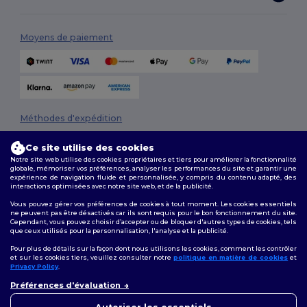
Moyens de paiement
Méthodes d'expédition
Ce site utilise des cookies
Notre site web utilise des cookies propriétaires et tiers pour améliorer la fonctionnalité
globale, mémoriser vos préférences, analyser les performances du site et garantir une
expérience de navigation fluide et personnalisée, y compris du contenu adapté, des
interactions optimisées avec notre site web, et de la publicité.
Vous pouvez gérer vos préférences de cookies à tout moment. Les cookies essentiels
ne peuvent pas être désactivés car ils sont requis pour le bon fonctionnement du site.
Suivez-nous
Cependant, vous pouvez choisir d’accepter ou de bloquer d'autres types de cookies, tels
que ceux utilisés pour la personnalisation, l'analyse et la publicité.
Pour plus de détails sur la façon dont nous utilisons les cookies, comment les contrôler
et sur les cookies tiers, veuillez consulter notre
politique en matière de cookies
et
Privacy Policy
.
2026. Tous droits réservés
👋
Bonjour
Préférences d'évaluation
Conditions Générales
|
Politique de personnalisation
|
Politique de
Si vous avez des questions ou
Confidentialité
|
Politique de Cookies
|
Plan du Site
des préoccupations, vous