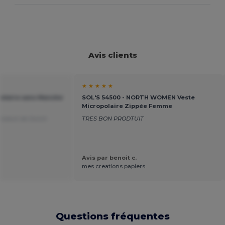
Avis clients
★ ★ ★ ★ ★
 Polaire sans Manche
SOL'S 54500 - NORTH WOMEN Veste
Micropolaire Zippée Femme
raduit de Dutch
TRES BON PRODTUIT
Avis par benoit c.
mes creations papiers
Questions fréquentes