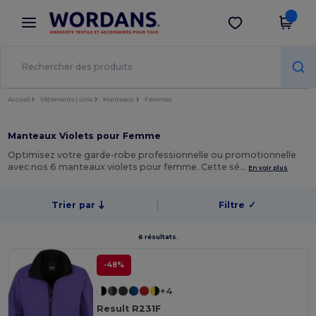
×
Appli Wordans
Obtenir l'appli
Meilleurs prix sur l’app !
Accueil
Vêtements | Unis
Manteaux
Femmes
Manteaux Violets pour Femme
Optimisez votre garde-robe professionnelle ou promotionnelle
avec nos 6 manteaux violets pour femme. Cette sé…
En voir plus
Trier par
Filtre
✓
6 résultats.
-48%
+4
Result R231F