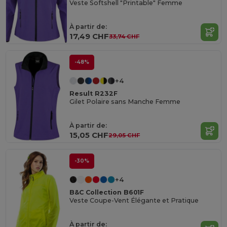
Veste Softshell "Printable" Femme
À partir de:
17,49 CHF
33,74 CHF
-48%
+4
Result R232F
Gilet Polaire sans Manche Femme
À partir de:
15,05 CHF
29,05 CHF
-30%
+4
B&C Collection B601F
Veste Coupe-Vent Élégante et Pratique
À partir de: