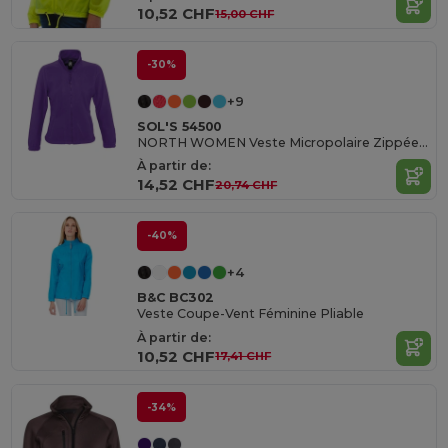
10,52 CHF
15,00 CHF
-30%
+9
SOL'S 54500
NORTH WOMEN Veste Micropolaire Zippée Femme
À partir de:
14,52 CHF
20,74 CHF
-40%
+4
B&C BC302
Veste Coupe-Vent Féminine Pliable
À partir de:
10,52 CHF
17,41 CHF
-34%